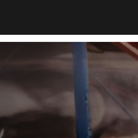
ndby
Myrebekæmpelse i Nørresundby
>
æmpelse i
ndby