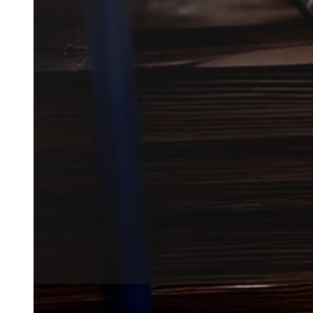
Myrebekæmpelse i Nørresundby 
med erfaring i området.
Vi hjælper dig hurtigt videre n
hverdagen.
Få et tilbud
+45 51 90 85 46