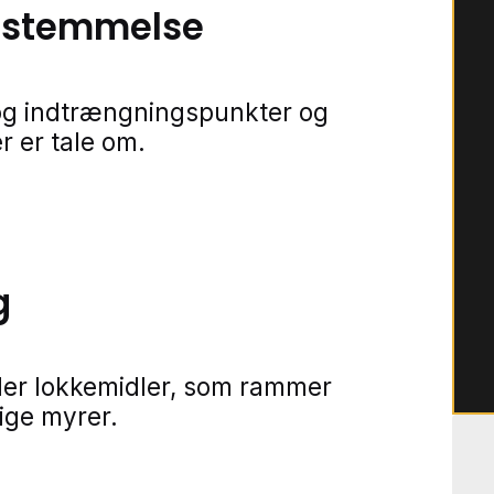
bestemmelse
r og indtrængningspunkter og
r er tale om.
g
ller lokkemidler, som rammer
lige myrer.