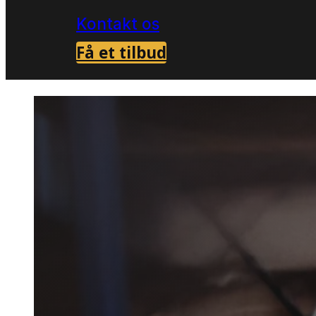
Kontakt os
Få et tilbud
Forside
Skadedyrsbekæmpelse i Nørresu
>
Myrebek
Nørresu