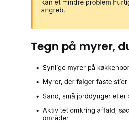
kan et mindre problem hurtig
angreb.
Tegn på
myrer
, d
Synlige myrer på køkkenbord
Myrer, der følger faste stier
Sand, små jorddynger eller
Aktivitet omkring affald, sø
områder