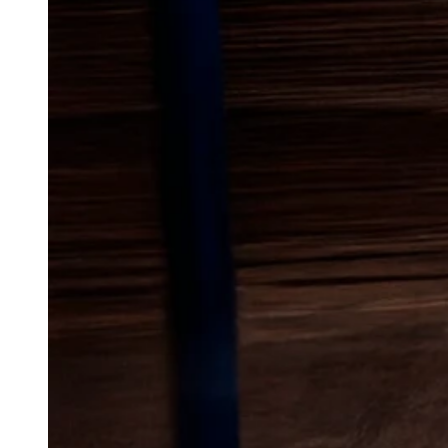
Lokal bekæmp
myrer
i Nørr
Myre kan hurtigt blive en gene 
huset. De søger efter mad og 
spor både ude og inde. Mange o
kun virker kort tid og at myre
I et område med både ældre bol
parcelhusområder og områder
myrerne finde mange små spræk