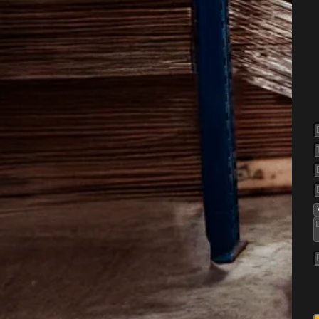
else af
esundby
når de finder vej tæt på
varme og kan danne lange
plever at almindelige midler
rne kommer igen samme sted.
igkvarterer, nyere
 med rækkehuse kan
ker og skjulesteder. De