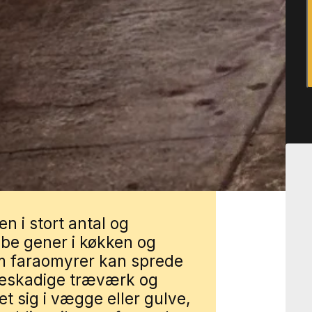
gs stille villaveje, ved skure
plantning. Du kan få
m vores lokale partnere.
nder vi dig med en lokal
 et problem
n i stort antal og
be gener i køkken og
m faraomyrer kan sprede
beskadige træværk og
et sig i vægge eller gulve,