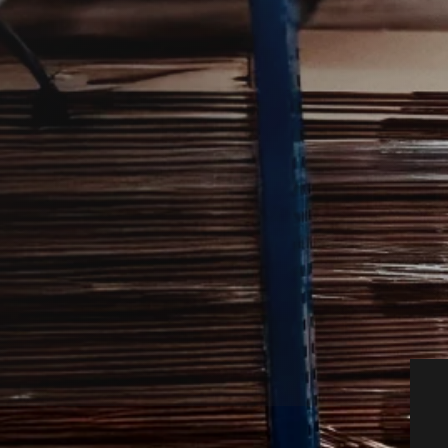
udføres af lokale skadedyrsteknikere
år myrerne begynder at fylde for meget i