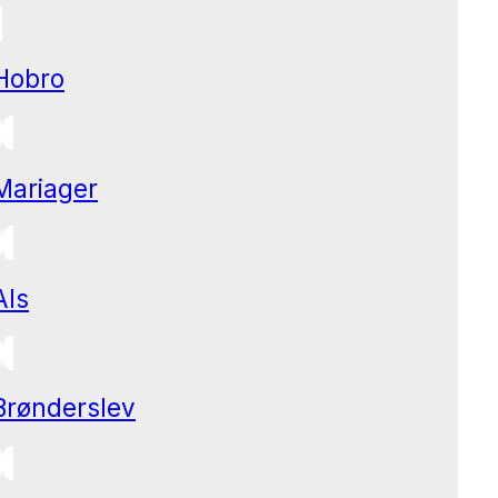
Hobro
Mariager
Als
Brønderslev