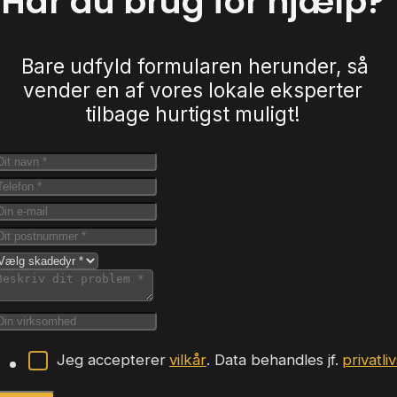
Har du brug for hjælp?
Bare udfyld formularen herunder, så
vender en af vores lokale eksperter
tilbage hurtigst muligt!
Jeg accepterer
vilkår
. Data behandles jf.
privatli