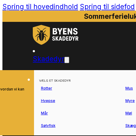
Spring til hovedindhold
Spring til sidefod
Sommerferieluk
Skadedyr
VÆLG ET SKADEDYR
Rotter
Mus
hvordan vi kan
Hvepse
Myre
Mår
Møl
Sølvfisk
Skæg