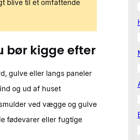
t blive til et omfattende
u bør kigge efter
, gulve eller langs paneler
 ind og ud af huset
 smulder ved vægge og gulve
de fødevarer eller fugtige