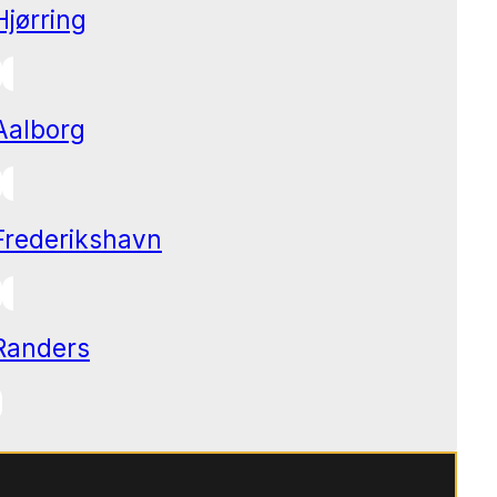
Hjørring
Aalborg
Frederikshavn
Randers