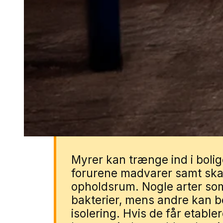
dukker ofte op ved terrasser, lan
og garager eller i haver med be
myrehjælp i Nørresundby genne
Udfyld blot formularen så forbi
skadedyrsspecialist.
Derfor er myrer
Myrer kan trænge ind i bolige
forurene madvarer samt ska
opholdsrum. Nogle arter so
bakterier, mens andre kan 
isolering. Hvis de får etabler