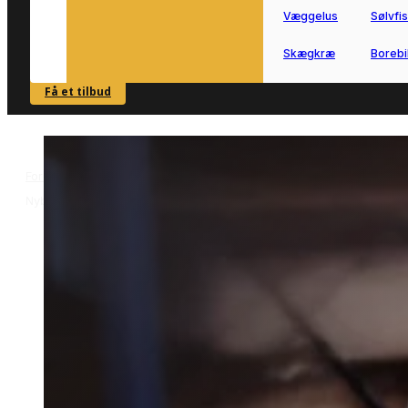
Væggelus
Sølvfi
Skægkræ
Borebi
Få et tilbud
SE OVERSIGT
Forside
Skadedyrsbekæmpelse i Nyborg
Væggelusbekæmpelse i
>
>
Nyborg
Væggelusbekæmpelse i
Nyborg
Effektiv væggelusbekæmpelse i Nybor
uden unødigt bøvl og lange ventetider
Få kontakt til en lokal
skadedyrstekniker, der kan hjælpe dig