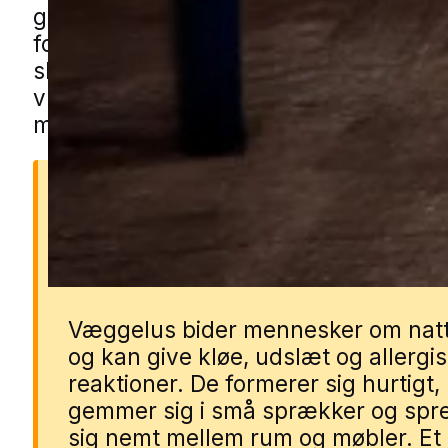
gennem vores lokale partnere. Udfyld 
formularen, så bliver du forbundet me
skadedyrstekniker fra nærområdet, de
vurdere situationen hos dig og planlæ
målrettet behandling.
Derfor er væggelus et
problem
Væggelus bider mennesker om nat
og kan give kløe, udslæt og allergi
reaktioner. De formerer sig hurtigt,
gemmer sig i små sprækker og spr
sig nemt mellem rum og møbler. Et