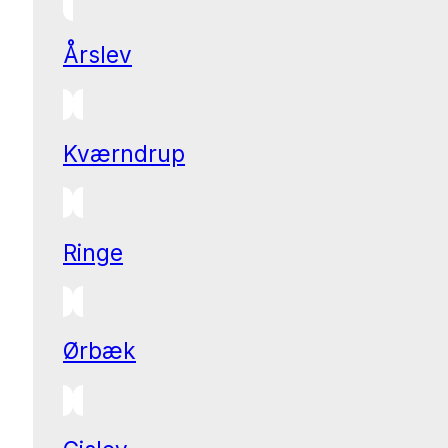
Årslev
Kværndrup
Ringe
Ørbæk