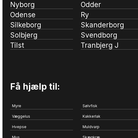
Nyborg
Odder
Odense
Ry
Silkeborg
Skanderborg
Solbjerg
Svendborg
Tilst
Tranbjerg J
Få hjælp til:
Myre
Sølvfisk
Væggelus
Kakkerlak
Hvepse
Muldvarp
Mus
Skægkræ