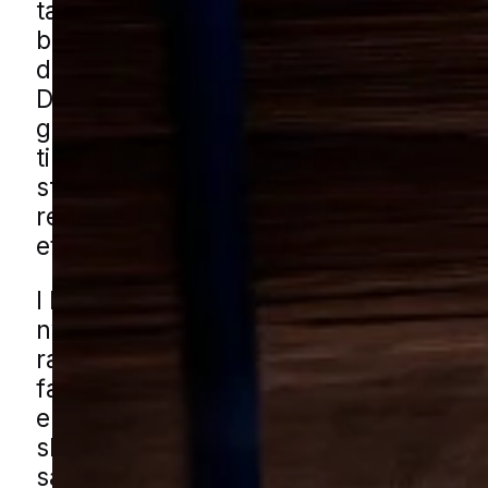
tætte boligområder og ejendomme m
beboere kan et mindre angreb udvikle 
der ikke reageres hurtigt og systemati
Derfor er det vigtigt med en grundig
gennemgang af både senge, møbler o
tilstødende rum for at få overblik over
størelse og omfanget af problemet. M
rette indsats kan væggelus dog fjerne
effektivt, så roen i hjemmet vender til
I Nyborg findes både ældre boligkvarte
nyere parcelhusområder og områder 
rækkehuse, hvor mennesker bor tæt o
fælles adgangsveje og opgange. Det k
ekstra behov for koordinering, når væ
skal bekæmpes i flere lejemål eller bol
samtidig. Du kan få væggelushjælp i 