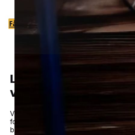
sikkert af med væggelus.
Få et tilbud
+45 51 90 85 46
Lokal bekæmpelse a
væggelus
i Nyborg
Hej! Hvordan kan jeg hjælpe dig? Har du nogen spørgsmål?
Væggelus kan hurtigt gøre hverdagen 
fordi de ofte spreder sig mellem rum o
boliger, hvis de ikke bliver håndteret i t