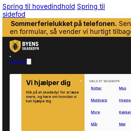
Spring til hovedindhold
Spring til
sidefod
Sommerferielukket på telefonen.
Sen
en formular, så vender vi hurtigt tilbag
Skadedyr
Vi hjælper dig
VÆLG ET SKADEDYR
Rotter
Mus
Klik på et skadedyr for at læse
mere, og høre om hvordan vi
Muldvarp
Hveps
kan hjælpe dig
Myre
Kakker
Mår
Møl