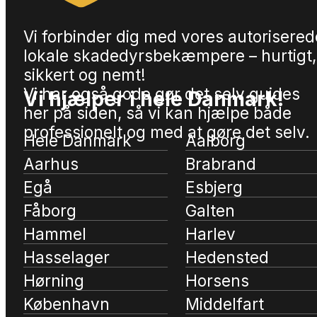
Vi forbinder dig med vores autorisered
lokale skadedyrsbekæmpere – hurtigt,
sikkert og nemt!
Vi har også gode gør det selv guides
Vi hjælper i hele Danmark!
her på siden, så vi kan hjælpe både
professionelt og med at gøre det selv.
Hele Danmark
Aalborg
Aarhus
Brabrand
Egå
Esbjerg
Fåborg
Galten
Hammel
Harlev
Hasselager
Hedensted
Hørning
Horsens
København
Middelfart