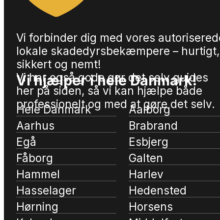
Vi forbinder dig med vores autorisered
lokale skadedyrsbekæmpere – hurtigt,
sikkert og nemt!
Vi har også gode gør det selv guides
Vi hjælper i hele Danmark!
her på siden, så vi kan hjælpe både
professionelt og med at gøre det selv.
Hele Danmark
Aalborg
Aarhus
Brabrand
Egå
Esbjerg
Fåborg
Galten
Hammel
Harlev
Hasselager
Hedensted
Hørning
Horsens