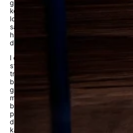
gælder især i boliger med ældre
konstruktioner, men også i bygninger 
loftsrum, skure eller udhuse ikke bliver
så tit. Mange opdager først problemet
huller og boremel viser sig i træet, og 
det en klar fordel at reagere tidligt.
I en mindre by med blandede boligomr
stille villaveje og mange småbygninge
træværk findes mange steder omkrin
boligen. Det kan være i carporte, have
garager eller i ældre dele af huset, hv
materialer har stået længe. Du kan få
borebillehjælp i Ølholm gennem vores 
partnere. Udfyld formularen, så forbin
dig med en fagperson fra nærområdet
kan vurdere omfanget og den rette løs