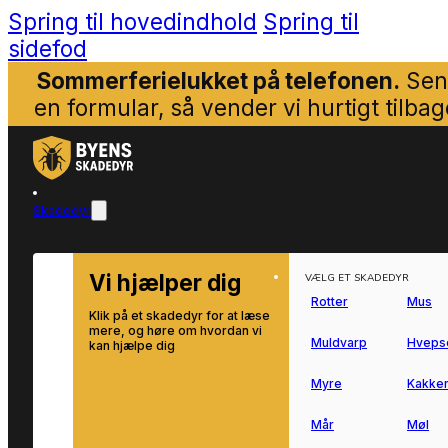
Spring til hovedindhold
Spring til
sidefod
Sommerferielukket på telefonen.
Sen
en formular, så vender vi hurtigt tilbag
Skadedyr
Vi hjælper dig
VÆLG ET SKADEDYR
Rotter
Mus
Klik på et skadedyr for at læse
mere, og høre om hvordan vi
Muldvarp
Hveps
kan hjælpe dig
Myre
Kakker
Mår
Møl