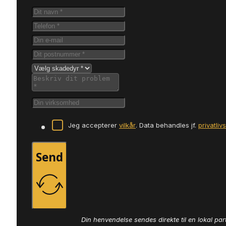
Jeg accepterer
vilkår
. Data behandles jf.
privatliv
Send
Din henvendelse sendes direkte til en lokal par