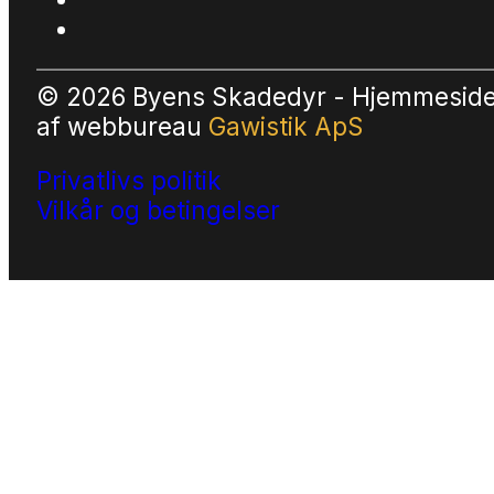
© 2026 Byens Skadedyr - Hjemmesid
af
webbureau
Gawistik ApS
Privatlivs politik
Vilkår og betingelser