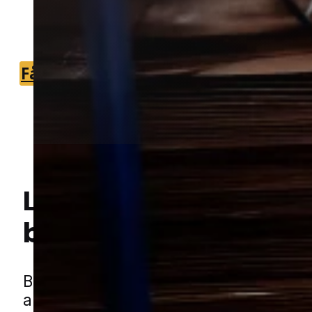
du hurtigt kan komme videre med
sagen.
Få et tilbud
+45 51 90 85 46
Lokal bekæmpelse a
Hej! Hvordan kan jeg hjælpe dig? Har du nogen spørgsmål?
borebiller
i Ølholm
Borebiller kan give problemer i trævær
angreb får lov at udvikle sig over tid. 