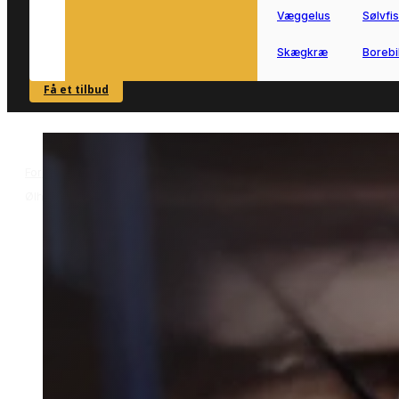
Væggelus
Sølvfi
Skægkræ
Borebi
Få et tilbud
SE OVERSIGT
Forside
Skadedyrsbekæmpelse i Ølholm
Bekæmpelse af borebiller 
>
>
Ølholm
Bekæmpelse af borebiller i
Ølholm
Bekæmpelse af borebiller i Ølholm
kræver en løsning, der passer til
boligen og træværkets tilstand.
Vi forbinder dig med lokale partnere, s