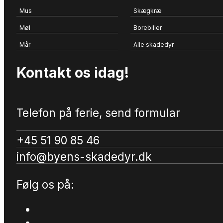
Mus
Skægkræ
Møl
Borebiller
Mår
Alle skadedyr
Kontakt os idag!
Telefon på ferie, send formular
+45 51 90 85 46
info@byens-skadedyr.dk
Følg os på: