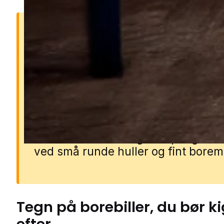
Hvorfor borebiller er et
problem
Borebillers larver lever inde i træet
gnaver små gange, mens de vokser
kan svække møbler, gulve, bjælker
andet træværk. Angreb opdages of
ved små runde huller og fint borem
Tegn på
borebiller
, du bør k
efter