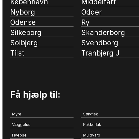
København
Middelfart
Nyborg
Odder
Odense
Ry
Silkeborg
Skanderborg
Solbjerg
Svendborg
Tilst
Tranbjerg J
Få hjælp til:
Myre
Sølvfisk
Væggelus
Kakkerlak
Hvepse
Muldvarp