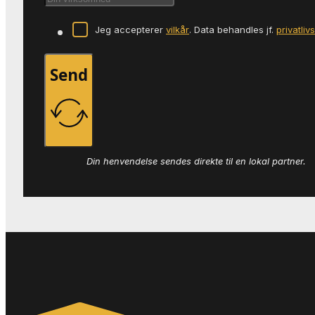
Jeg accepterer
vilkår
. Data behandles jf.
privatliv
Send
Din henvendelse sendes direkte til en lokal partner.