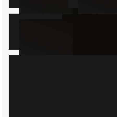
Borebille
Læs mere
Har du bare brug for hjæ
Bare rolig, så er du kommet til det 
sted, bare indsend en formular he
kommer der en lokal ekspert ud 
hjælper dig.