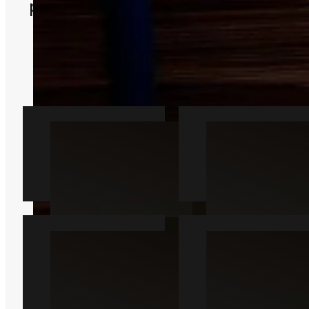
partner fra Østbirk, som rykker hurtig
ud.
Specialisten finder årsagen til
problemet og vælger den mest
skånsomme og effektive metode.
Rotte
Mus
Læs mere
Læs mere
Muldvarp
Hveps
Læs mere
Læs mere