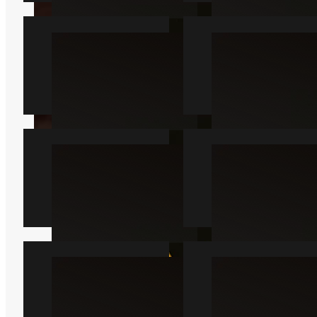
Myre
Kakkerlak
Læs mere
Læs mere
Væggelus
Skægkræ
Læs mere
Læs mere
Sølvfisk
Mår
Læs mere
Læs mere