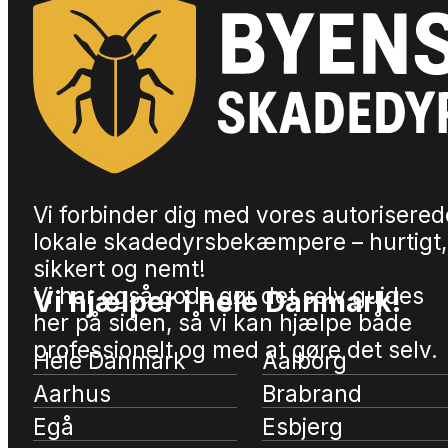
Vi forbinder dig med vores autorisered
lokale skadedyrsbekæmpere – hurtigt,
sikkert og nemt!
Vi har også gode gør det selv guides
Vi hjælper i hele Danmark!
her på siden, så vi kan hjælpe både
professionelt og med at gøre det selv.
Hele Danmark
Aalborg
Aarhus
Brabrand
Egå
Esbjerg