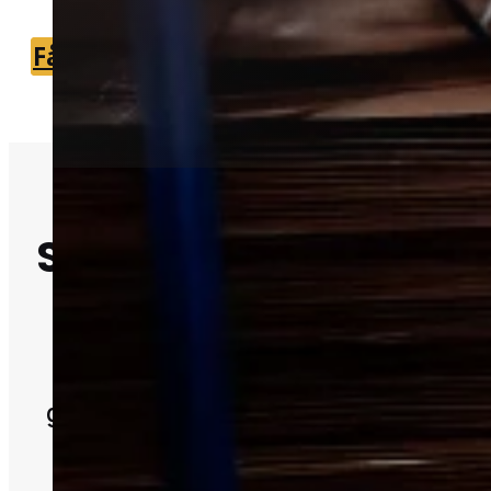
Få et tilbud
+45 51 90 85 46
Skadedyrsbekæmpe
i Østbirk
Professionel skadedyrsbekæmpelse
giver en sikker og holdbar løsning i di
bolig.
Vi kan forbinde dig med en lokal