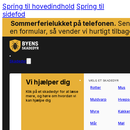
Spring til hovedindhold
Spring til
sidefod
Sommerferielukket på telefonen.
Sen
en formular, så vender vi hurtigt tilbag
Skadedyr
Vi hjælper dig
VÆLG ET SKADEDYR
Rotter
Mus
Klik på et skadedyr for at læse
mere, og høre om hvordan vi
Muldvarp
Hveps
kan hjælpe dig
Myre
Kakker
Mår
Møl