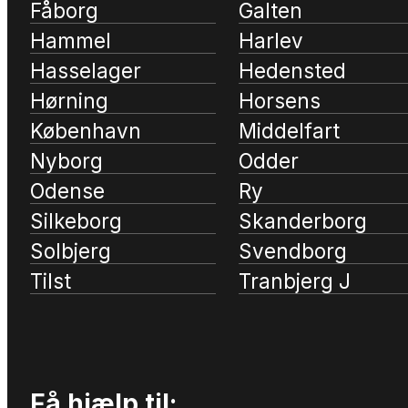
Fåborg
Galten
Hammel
Harlev
Hasselager
Hedensted
Hørning
Horsens
København
Middelfart
Nyborg
Odder
Odense
Ry
Silkeborg
Skanderborg
Solbjerg
Svendborg
Tilst
Tranbjerg J
Få hjælp til: