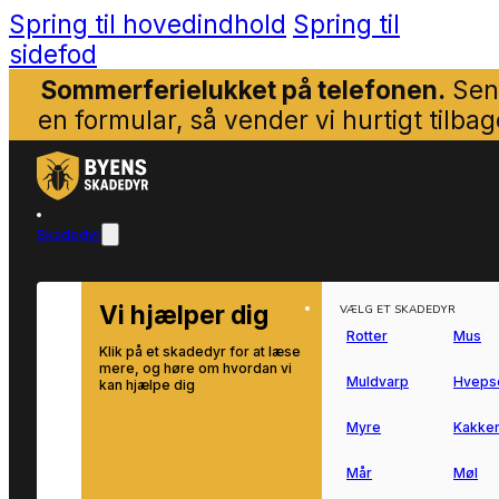
Spring til hovedindhold
Spring til
sidefod
Sommerferielukket på telefonen.
Sen
en formular, så vender vi hurtigt tilbag
Skadedyr
Vi hjælper dig
VÆLG ET SKADEDYR
Rotter
Mus
Klik på et skadedyr for at læse
mere, og høre om hvordan vi
Muldvarp
Hveps
kan hjælpe dig
Myre
Kakker
Mår
Møl