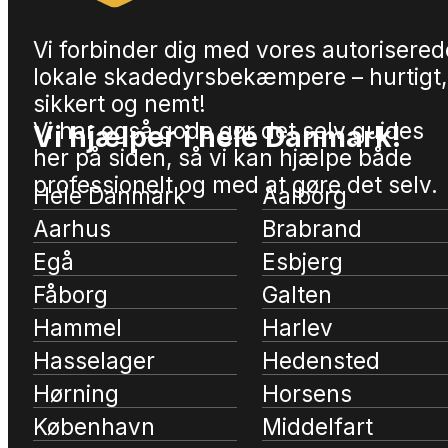
Vi forbinder dig med vores autorisered
lokale skadedyrsbekæmpere – hurtigt,
sikkert og nemt!
Vi har også gode gør det selv guides
Vi hjælper i hele Danmark!
her på siden, så vi kan hjælpe både
professionelt og med at gøre det selv.
Hele Danmark
Aalborg
Aarhus
Brabrand
Egå
Esbjerg
Fåborg
Galten
Hammel
Harlev
Hasselager
Hedensted
Hørning
Horsens
København
Middelfart