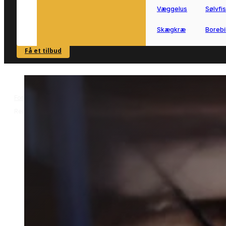
Væggelus
Sølvfi
Skægkræ
Borebi
Få et tilbud
SE OVERSIGT
Forside
Skadedyrsbekæmpelse i Rens
Bekæmpelse af borebiller i
>
>
Rens
Bekæmpelse af borebiller i
Rens
Bekæmpelse af borebiller i Rens kan
være relevant, hvis du har mistanke o
angreb i træværk.
Vi forbinder dig med lokale partnere, s