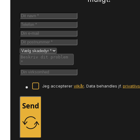
Jeg accepterer
vilkår
. Data behandles jf.
privatliv
Send