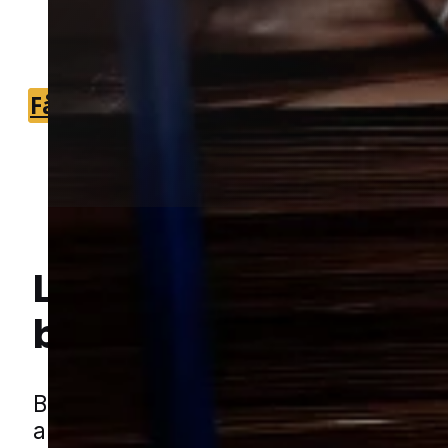
du hurtigt kan få en vurdering af
problemet.
Få et tilbud
+45 51 90 85 46
Lokal bekæmpelse a
Hej! Hvordan kan jeg hjælpe dig? Har du nogen spørgsmål?
borebiller
i Rens
Borebiller kan være et problem i træv
angreb får lov at udvikle sig over tid u