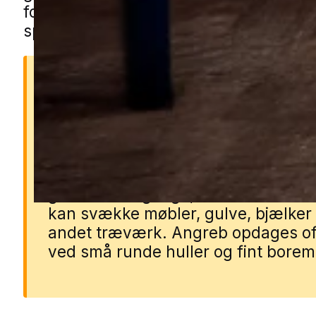
formularen, så forbinder vi dig med en
specialist fra nærområdet.
Hvorfor borebiller er et
problem
Borebillers larver lever inde i træet
gnaver små gange, mens de vokser
kan svække møbler, gulve, bjælker
andet træværk. Angreb opdages of
ved små runde huller og fint borem