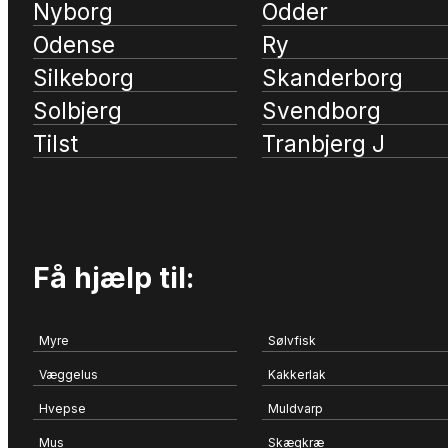
Nyborg
Odder
Odense
Ry
Silkeborg
Skanderborg
Solbjerg
Svendborg
Tilst
Tranbjerg J
Få hjælp til:
Myre
Sølvfisk
Væggelus
Kakkerlak
Hvepse
Muldvarp
Mus
Skægkræ