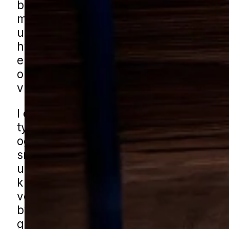
blive opdaget tidligt. Det gælder især i
med ældre trækonstruktioner, men ogs
udhuse, lofter og andre mindre bygnin
hvor træet ikke bliver set efter så ofte.
er det vigtigt at reagere, hvis du har 
om aktivitet i træværk, så omfanget k
vurderes korrekt.
I en mindre by som Rens ses udfordri
typisk i blandede boligområder med b
og ældre huse, på rolige villaveje og v
småbygninger som carporte, havesku
udhuse. Her kan træværk i forskellige 
kræve ekstra opmærksomhed, særligt
vedligeholdelsen varierer fra bygning t
bygning. Du kan få borebillehjælp i Re
gennem vores lokale partnere. Udfyld