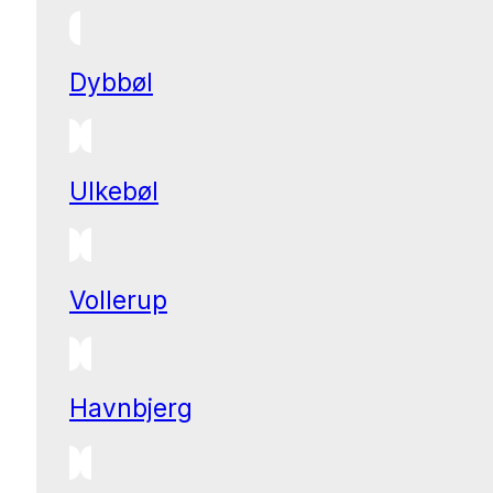
Dybbøl
Ulkebøl
Vollerup
Havnbjerg