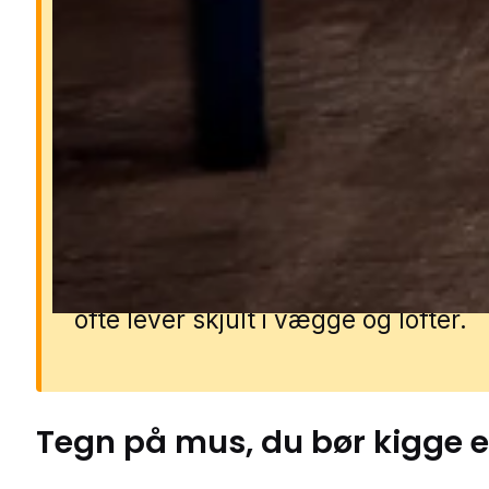
Derfor er mus farlige
Mus kan sprede bakterier og syg
gennem deres urin, ekskrementer 
pels. De gnaver i ledninger, isoleri
materialer, hvilket kan føre til
kortslutninger, brandfare og kostb
skader. Et museproblem breder sig
hurtigt, da de formerer sig hele åre
ofte lever skjult i vægge og lofter.
Tegn på
mus
, du bør kigge e