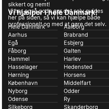
sikkert og nemt!
Vi har også gode gør det selv guides
Vi hjælper i hele Danmark!
her på siden, så vi kan hjælpe både
professionelt og med at gøre det selv.
Hele Danmark
Aalborg
Aarhus
Brabrand
Egå
Esbjerg
Fåborg
Galten
Hammel
Harlev
Hasselager
Hedensted
Hørning
Horsens
København
Middelfart
Nyborg
Odder
Odense
Ry
Silkeborg
Skanderborg