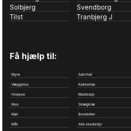
Solbjerg
Svendborg
Tilst
Tranbjerg J
Få hjælp til:
Myre
Sølvfisk
Væggelus
Kakkerlak
Hvepse
Muldvarp
Mus
Skægkræ
Møl
Borebiller
Mår
Alle skadedyr