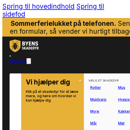
Spring til hovedindhold
Spring til
sidefod
Sommerferielukket på telefonen.
Sen
en formular, så vender vi hurtigt tilbag
Skadedyr
Vi hjælper dig
VÆLG ET SKADEDYR
Rotter
Mus
Klik på et skadedyr for at læse
mere, og høre om hvordan vi
Muldvarp
Hveps
kan hjælpe dig
Myre
Kakker
Mår
Møl