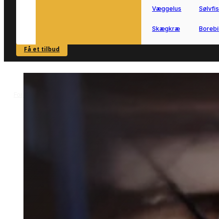
Væggelus
Sølvfi
Skægkræ
Borebi
Få et tilbud
SE OVERSIGT
Forside
Skadedyrsbekæmpelse i Rens
Musebekæmpelse i Rens
>
>
Musebekæmpelse i Rens
Musebekæmpelse i Rens hjælper dig
med at komme hurtigt videre, når mus
skaber problemer i hjemmet.
Vi forbinder dig med lokale partnere,
som kan vurdere situationen og finde
en passende løsning.