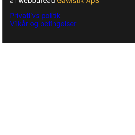
af
webbureau
Gawistik ApS
Privatlivs politik
Vilkår og betingelser