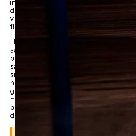
ind, kan de være svære at komme af 
derfor er det en fordel at reagere tidlig
vurderet omfanget, før problemet brede
flere rum eller bygninger.
I Rens kan udfordringer med mus hæ
sammen med rolige villaveje, blanded
boligområder med både nye og ældre
samt carporte, haveskure og andre
småbygninger tæt på boligen. Haver 
hække, buskads og kompost kan også
gode skjulesteder tæt ved huset. Du k
musehjælp i Rens gennem vores lokal
partnere. Udfyld formularen, så forbin
dig med en specialist fra nærområdet.