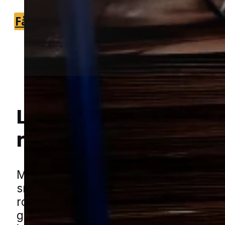
Få et tilbud
+45 51 90 85 46
Lokal bekæmpelse a
mus
i Rens
Hej! Hvordan kan jeg hjælpe dig? Har du nogen spørgsmål?
Mus kan hurtigt skabe problemer i bol
små bygninger, fordi de søger mod tør
rolige steder med let adgang til mad o
gemmesteder. Når de først har fundet 