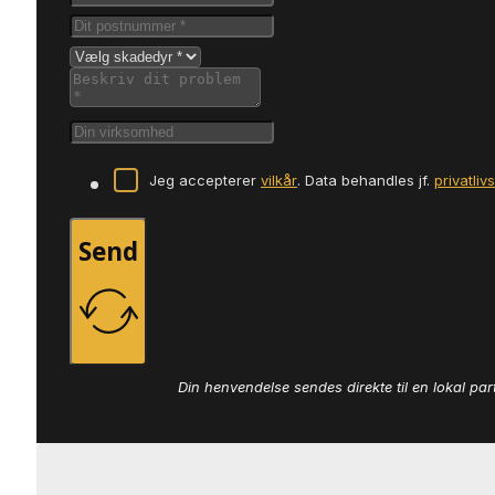
Jeg accepterer
vilkår
. Data behandles jf.
privatliv
Send
Din henvendelse sendes direkte til en lokal par