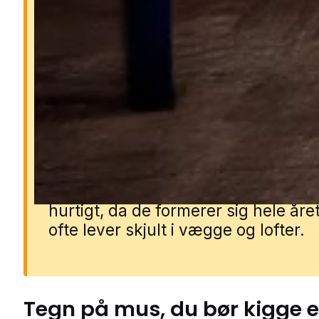
Derfor er mus farlige
Mus kan sprede bakterier og syg
gennem deres urin, ekskrementer 
pels. De gnaver i ledninger, isoleri
materialer, hvilket kan føre til
kortslutninger, brandfare og kostb
skader. Et museproblem breder sig
hurtigt, da de formerer sig hele åre
ofte lever skjult i vægge og lofter.
Tegn på
mus
, du bør kigge e