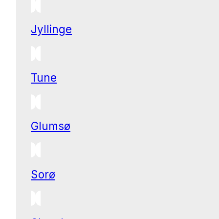
Jyllinge
Tune
Glumsø
Sorø