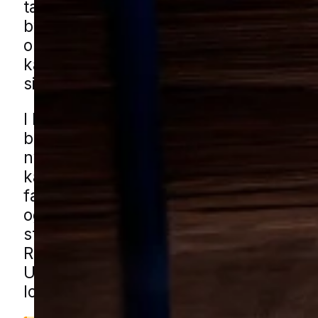
tæt på boligen. De søger ofte ind i min
bygninger som skure, garager og udhu
områder med haver, beplantning og k
kan de have gode muligheder for at 
sig rundt uden at blive forstyrret.
I Ringsted ses udfordringerne typisk i
boligområder med både ældre boligkva
nyere parcelhusområder og stille villa
kan også fælles gårdmiljøer, grønne
fællesarealer, affaldsarealer bag detai
og mindre erhvervsområder give mus f
steder at søge hen. Du kan få musehjæ
Ringsted gennem vores lokale partner
Udfyld formularen, så forbinder vi dig
lokal specialist.