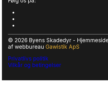
Følg os på:
© 2026 Byens Skadedyr - Hjemmesid
af
webbureau
Gawistik ApS
Privatlivs politik
Vilkår og betingelser