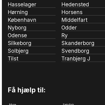
Hasselager
Hedensted
Hørning
Horsens
København
Middelfart
Nyborg
Odder
Odense
Ry
Silkeborg
Skanderborg
Solbjerg
Svendborg
Tilst
Tranbjerg J
Få hjælp til:
Myre
Sølvfisk