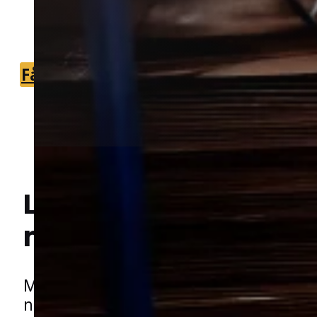
du hurtigt kan få den rette hjælp i
nærområdet.
Få et tilbud
+45 51 90 85 46
Lokal bekæmpelse a
Hej! Hvordan kan jeg hjælpe dig? Har du nogen spørgsmål?
mus
i Ringsted
Mus kan hurtigt blive et besværligt pr
når de finder ro, varme og let adgang ti