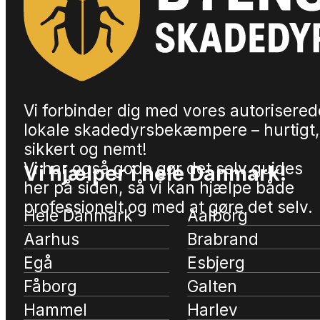
Vi forbinder dig med vores autorisered
lokale skadedyrsbekæmpere – hurtigt,
sikkert og nemt!
Vi har også gode gør det selv guides
Vi hjælper i hele Danmark!
her på siden, så vi kan hjælpe både
professionelt og med at gøre det selv.
Hele Danmark
Aalborg
Aarhus
Brabrand
Egå
Esbjerg
Fåborg
Galten
Hammel
Harlev