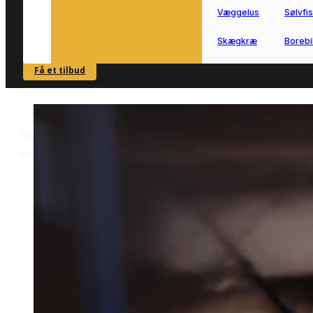
Væggelus
Sølvfi
Skægkræ
Borebi
Få et tilbud
SE OVERSIGT
Forside
Skadedyrsbekæmpelse i Ringsted
Musebekæmpelse i
>
>
Ringsted
Musebekæmpelse i
Ringsted
Musebekæmpelse i Ringsted kan være
relevant, hvis mus har fundet vej til
bolig eller småbygninger.
Vi forbinder dig med lokale partnere, s