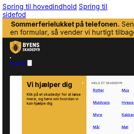
Spring til hovedindhold
Spring til
sidefod
Sommerferielukket på telefonen.
Sen
en formular, så vender vi hurtigt tilbag
Skadedyr
Vi hjælper dig
VÆLG ET SKADEDYR
Rotter
Mus
Klik på et skadedyr for at læse
mere, og høre om hvordan vi
Muldvarp
Hveps
kan hjælpe dig
Myre
Kakker
Mår
Møl