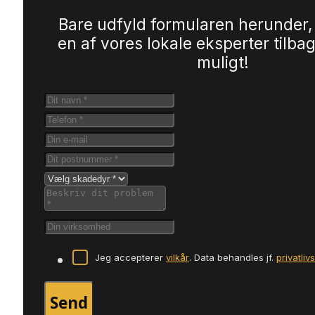
Bare udfyld formularen herunder,
en af vores lokale eksperter tilbag
muligt!
Jeg accepterer
vilkår
. Data behandles jf.
privatliv
Send