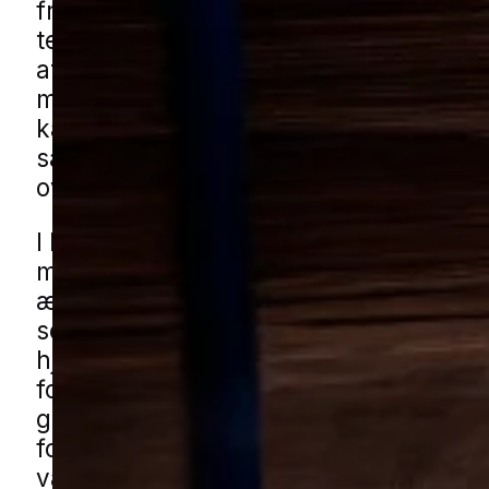
fra start. De kan sprede sig mellem mø
tekstiler og bagage, og derfor oplever
at problemet føles svært at få overblik 
mindre bysamfund med blandede boli
kan det være ekstra vigtigt at reagere t
så angrebet ikke får lov at brede sig i
over længere tid.
I Rinkenæs ses boliger ofte i rolige om
med blandede boligområder med både
ældre huse, stille villaveje og mindre 
som skure, garager og udhuse omkrin
hjemmet. Det giver en hverdag med 
forskellige boligformer, hvor grundig
gennemgang og korrekt behandling er 
for at komme helt i bund. Du kan få
væggelushjælp i Rinkenæs gennem vo