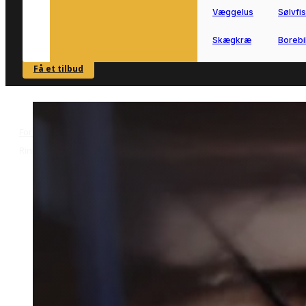
Væggelus
Sølvfi
Skægkræ
Borebi
Få et tilbud
SE OVERSIGT
Forside
Skadedyrsbekæmpelse i Rinkenæs
Væggelusbekæmpelse 
>
>
Rinkenæs
Væggelusbekæmpelse i
Rinkenæs
Væggelusbekæmpelse i Rinkenæs
kræver en hurtig og grundig indsats,
hvis problemet skal stoppes effektivt.
Vi forbinder dig med lokale partnere, s