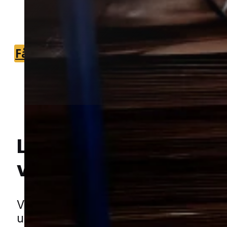
du nemt kan komme videre med den
rette hjælp.
Få et tilbud
+45 51 90 85 46
Lokal bekæmpelse a
væggelus
i Rinkenæ
Hej! Hvordan kan jeg hjælpe dig? Har du nogen spørgsmål?
Væggelus er et problem, som hurtigt 
udvikle sig, hvis det ikke bliver taget al