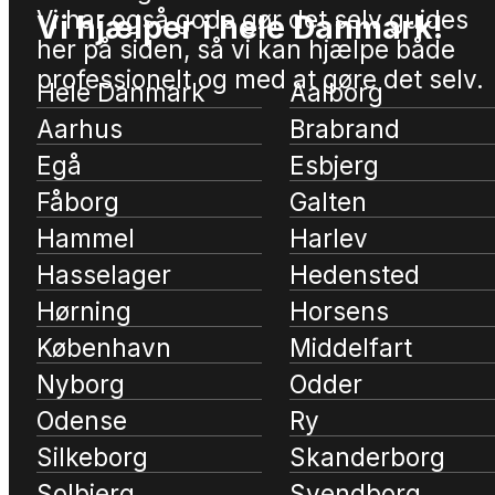
Vi har også gode gør det selv guides
Vi hjælper i hele Danmark!
her på siden, så vi kan hjælpe både
professionelt og med at gøre det selv.
Hele Danmark
Aalborg
Aarhus
Brabrand
Egå
Esbjerg
Fåborg
Galten
Hammel
Harlev
Hasselager
Hedensted
Hørning
Horsens
København
Middelfart
Nyborg
Odder
Odense
Ry
Silkeborg
Skanderborg
Solbjerg
Svendborg