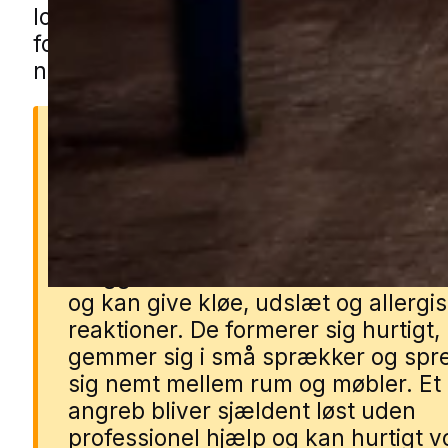
lokale partnere. Udfyld formularen, så
forbinder vi dig med en specialist fra
nærområdet.
Derfor er væggelus et
problem
Væggelus bider mennesker om nat
og kan give kløe, udslæt og allergi
reaktioner. De formerer sig hurtigt,
gemmer sig i små sprækker og spr
sig nemt mellem rum og møbler. Et
angreb bliver sjældent løst uden
professionel hjælp og kan hurtigt 