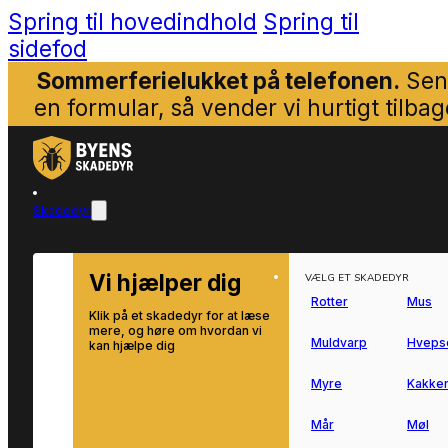
Spring til hovedindhold
Spring til
sidefod
Sommerferielukket på telefonen.
Sen
en formular, så vender vi hurtigt tilbag
Skadedyr
Vi hjælper dig
VÆLG ET SKADEDYR
Rotter
Mus
Klik på et skadedyr for at læse
mere, og høre om hvordan vi
Muldvarp
Hveps
kan hjælpe dig
Myre
Kakker
Mår
Møl