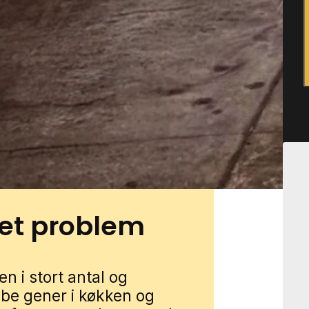
ofte hænge sammen med
gninger som skure og
tning og kompost.
er og natur lige op ad
myrer lettere finder vej tæt
 få myrehjælp i Rømø
Udfyld blot formularen, så
ist fra nærområdet.
 et problem
n i stort antal og
be gener i køkken og