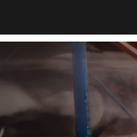
rebekæmpelse i Rømø
æmpelse i