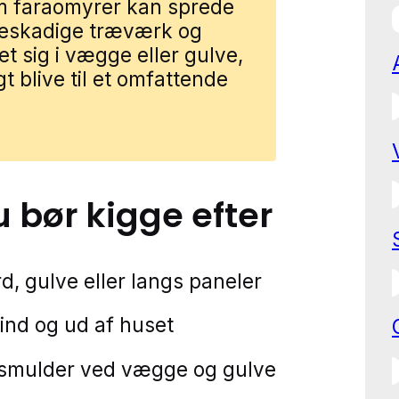
m faraomyrer kan sprede
beskadige træværk og
et sig i vægge eller gulve,
t blive til et omfattende
u bør kigge efter
, gulve eller langs paneler
 ind og ud af huset
 smulder ved vægge og gulve