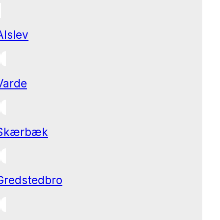
Alslev
Varde
Skærbæk
Gredstedbro