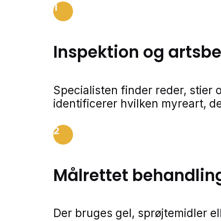
1
Inspektion og arts
Specialisten finder reder, stie
identificerer hvilken myreart, de
2
Målrettet behandlin
Der bruges gel, sprøjtemidler e