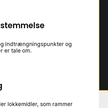
bestemmelse
r og indtrængningspunkter og
r er tale om.
g
ller lokkemidler, som rammer