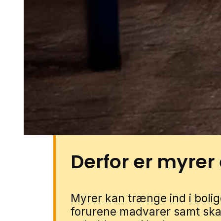
På Rømø kan udfordringerne 
blandede boligområder, småby
garager samt haver med beplan
Derudover kan fugtige nærmiljø
boligområder give forhold, hvor 
på huse og opholdsrum. Du kan
gennem vores lokale partnere. 
forbinder vi dig med en special
Derfor er myrer
Myrer kan trænge ind i bolige
forurene madvarer samt ska