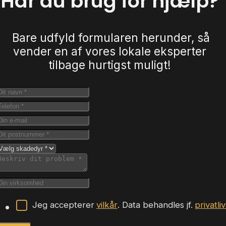
Har du brug for hjælp?
Bare udfyld formularen herunder, så
vender en af vores lokale eksperter
tilbage hurtigst muligt!
Jeg accepterer
vilkår
. Data behandles jf.
privatli