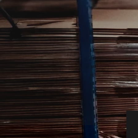
e relevant, hvis problemet breder sig
tnere, så du hurtigt kan komme videre