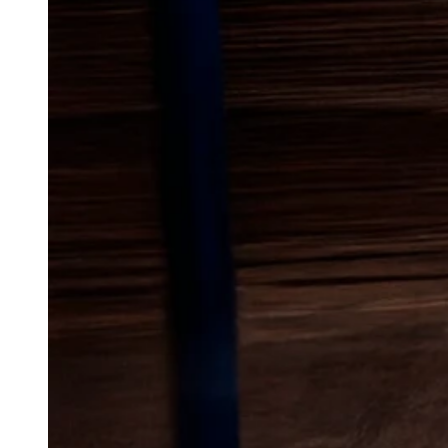
Lokal bekæmp
myrer
i Rømø
Myrer kan hurtigt gå fra at være en
problem, der breder sig omkring
søger typisk mod steder, hvor de
til fugt eller føde, og derfor k
nede uden en målrettet indsats.
gode forhold, vender de ofte tilb
få vurderet problemet ordentligt