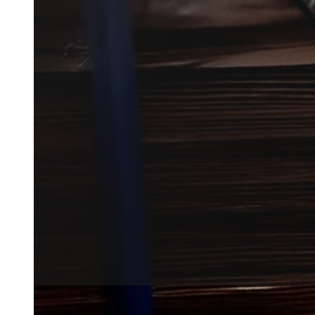
Myrebekæmpelse i Rømø kan vær
omkring bolig, skur eller have.
Vi forbinder dig med lokale par
med den rette hjælp.
Få et tilbud
+45 51 90 85 46