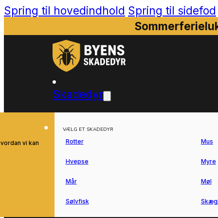
Spring til hovedindhold
Spring til sidefod
Sommerferieluk
Skadedyr
VÆLG ET SKADEDYR
Rotter
Mus
hvordan vi kan
Hvepse
Myre
Mår
Møl
Sølvfisk
Skæg