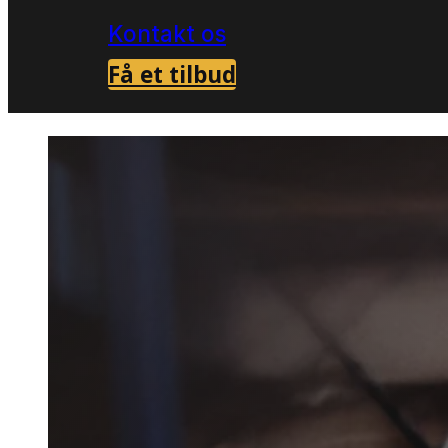
Kontakt os
Få et tilbud
Forside
Skadedyrsbekæmpelse i Rømø
My
>
>
Myrebek
Rømø