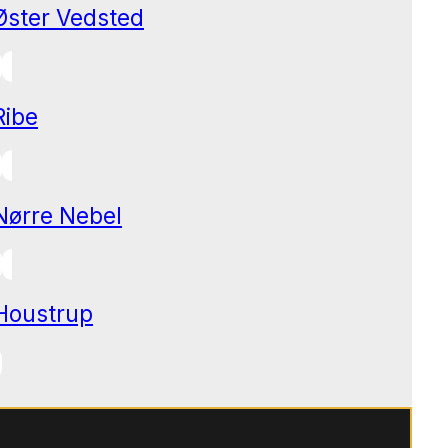
Øster Vedsted
Ribe
Nørre Nebel
Houstrup