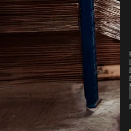
else af
 lille irritation til et
 bolig og opholdsarealer. De
r er ro, skjul og let adgang
an de være svære at holde
 Når de først har fundet
age, og det gør det vigtigt at
 fra start.