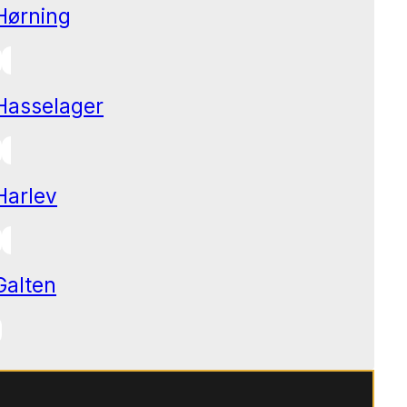
Hørning
Hasselager
Harlev
Galten