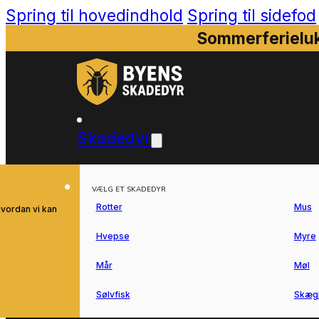
Spring til hovedindhold
Spring til sidefod
Sommerferieluk
Skadedyr
VÆLG ET SKADEDYR
Rotter
Mus
hvordan vi kan
Hvepse
Myre
Mår
Møl
Sølvfisk
Skæg