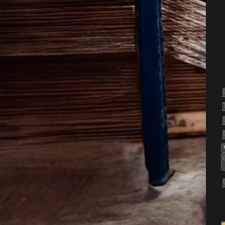
pelse af
møl
rdring i hjem, hvor de får ro
kabe og opbevarede ting. De
man ser små flyvende møl
vitet i tøj, tæpper eller andre
rret i noget tid. Derfor er det
oblemet ikke får lov at brede
bevaringsområder.