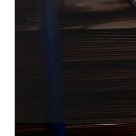
Mølbekæmpelse i Rønde hjælper 
hjemmet eller i opbevarede ting
Vi forbinder dig med lokale par
i nærområdet.
Få et tilbud
+45 51 90 85 46