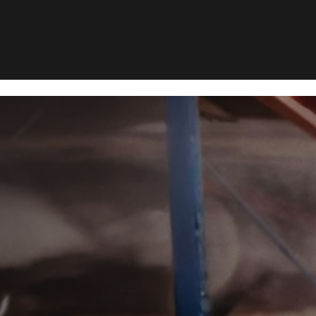
lbekæmpelse i Rønde
mpelse i