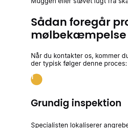
Muggen eller støvet lugt fra 
Sådan foregår pr
mølbekæmpelse
Når du kontakter os, kommer du
der typisk følger denne proces:
1
Grundig inspektion
Specialisten lokaliserer angreb