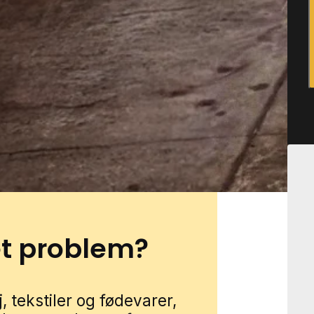
et blandt andet få gode
 med både nye og ældre
huse og andre mindre
g året rundt. Haver med
mt små grønne strøg
ype, hvor mange hjem har
ænge. Du kan få mølhjælp i
nere. Udfyld blot
med en lokal specialist.
et problem?
 tekstiler og fødevarer,