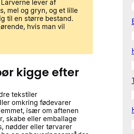
Larverne lever af
s, mel og gryn, og et lille
g til en større bestand.
gørende, hvis man vil
bør kigge efter
dre tekstiler
eller omkring fødevarer
hjemmet, især om aftenen
er, skabe eller emballage
s, nødder eller tørvarer