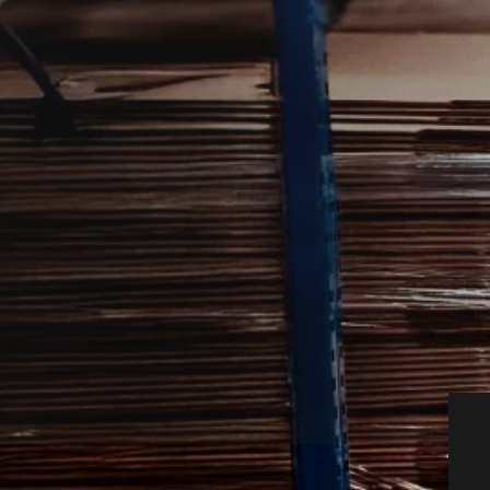
dig videre, hvis du har opdaget møl i
.
tnere, så du hurtigt kan få den rette hjælp