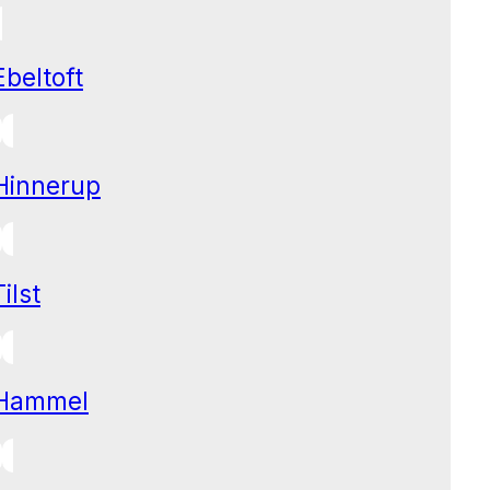
Ebeltoft
Hinnerup
Tilst
Hammel