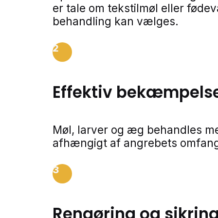
er tale om tekstilmøl eller føde
behandling kan vælges.
2
Effektiv bekæmpels
Møl, larver og æg behandles m
afhængigt af angrebets omfang
3
Rengøring og sikrin