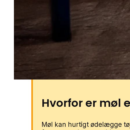
I en by som Rønde kan problem
vilkår i blandede boligområder
huse, hvor loftsrum, skabe, ud
bygninger bruges til opbevarin
hække, buskads og kompost sa
omkring boligerne giver en byt
flere steder med ting stående l
Rønde gennem vores lokale part
formularen, så forbinder vi dig 
Hvorfor er møl 
Møl kan hurtigt ødelægge tøj,