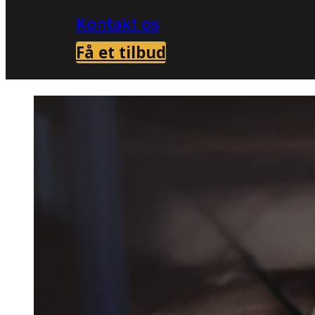
Kontakt os
Få et tilbud
Forside
Skadedyrsbekæmpelse i Rønde
Mø
>
>
Mølbekæ
Rønde