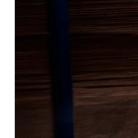
Lokal bekæm
i Rønde
Møl kan være en irriterende udfo
til at udvikle sig i tekstiler, s
bliver ofte først opdaget, når 
indenfor eller finder tegn på akti
materialer, der har ligget uforsty
vigtigt at reagere tidligt, så pr
sig til flere rum eller flere op