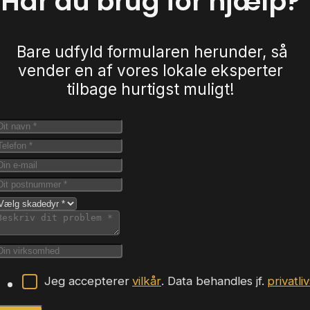
Har du brug for hjælp?
Bare udfyld formularen herunder, så
vender en af vores lokale eksperter
tilbage hurtigst muligt!
Jeg accepterer
vilkår
. Data behandles jf.
privatli