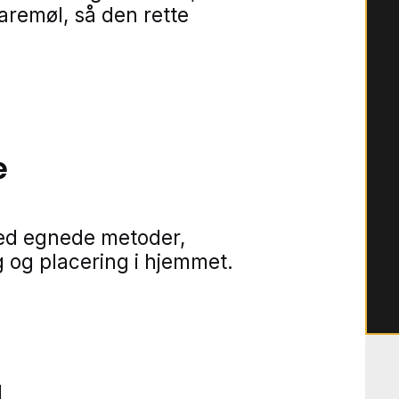
varemøl, så den rette
e
ed egnede metoder,
 og placering i hjemmet.
g