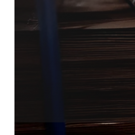
Mårbekæmpelse i Roskilde kan v
omkring loft, skur eller garage.
Vi forbinder dig med lokale par
med en løsning.
Få et tilbud
+45 51 90 85 46