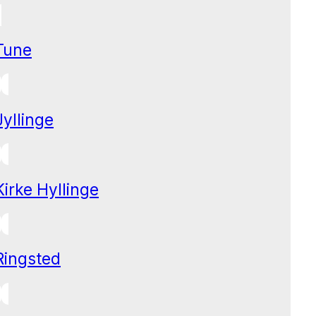
Tune
Jyllinge
Kirke Hyllinge
Ringsted