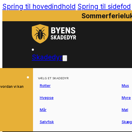
Spring til hovedindhold
Spring til sidefod
Sommerferieluk
Skadedyr
VÆLG ET SKADEDYR
Rotter
Mus
hvordan vi kan
Hvepse
Myre
Mår
Møl
Sølvfisk
Skæg