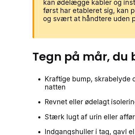
kan ødelægge kabler og inst
først har etableret sig, kan 
og svært at håndtere uden p
Tegn på
mår
, du 
Kraftige bump, skrabelyde og
natten
Revnet eller ødelagt isoleri
Stærk lugt af urin eller afføri
Indgangshuller i tag, gavl e