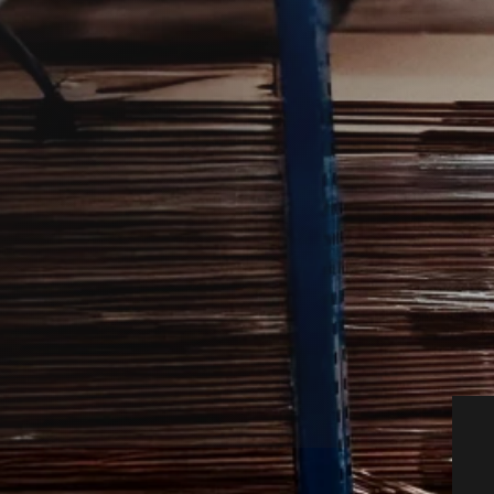
ære relevant, hvis du oplever uro
tnere, så du hurtigt kan komme videre