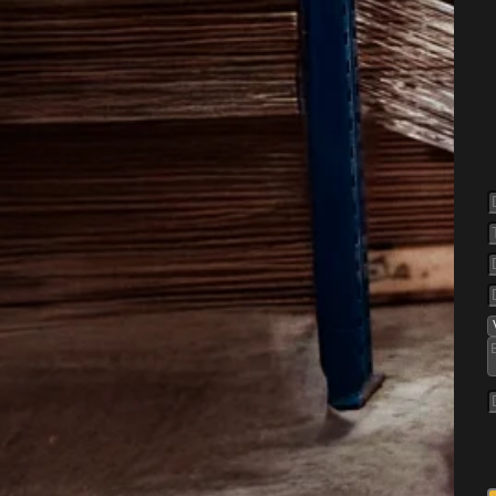
else af
e
søger ly i bygninger tæt på
r, hvor der er ro, skjul og
eller andre mindre
emet hurtigt blive generende
yper og mange private
r opstå i ældre