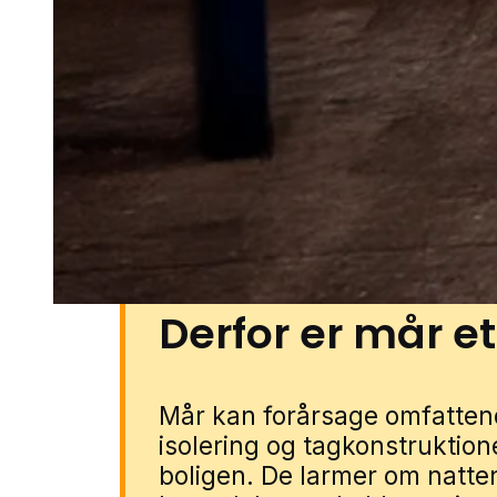
boligkvarterer, på stille villavej
parcelhusområder, hvor carport
gode skjulesteder. Også grønne 
og små erhvervsområder kan s
bebyggelse og mere rolige omgi
Roskilde gennem vores lokale p
formularen, så forbinder vi dig 
Derfor er mår e
Mår kan forårsage omfattend
isolering og tagkonstruktione
boligen. De larmer om natten