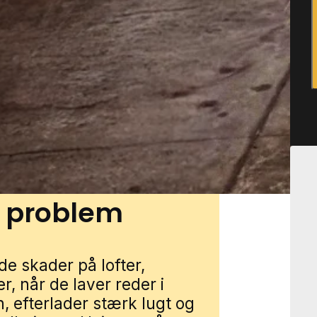
e og i nyere
e, skure og garager giver
fællesarealer, lokale stier
kabe overgang mellem
velser. Du kan få mårhjælp i
artnere. Udfyld blot
med en lokal specialist.
t problem
e skader på lofter,
r, når de laver reder i
, efterlader stærk lugt og