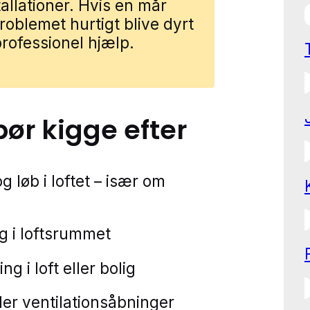
allationer. Hvis en mår
problemet hurtigt blive dyrt
rofessionel hjælp.
bør kigge efter
 løb i loftet – især om
ng i loftsrummet
ng i loft eller bolig
ller ventilationsåbninger