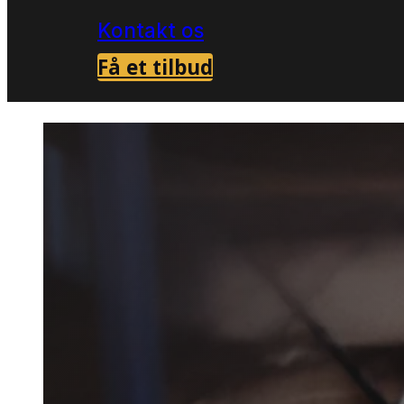
Kontakt os
Få et tilbud
Forside
skadedyrsbekæmpelse i Roskilde
>
>
Mårbek
Roskilde