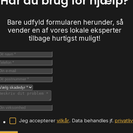
Har du brug for hjælp?
Bare udfyld formularen herunder, så
vender en af vores lokale eksperter
tilbage hurtigst muligt!
Jeg accepterer
vilkår
. Data behandles jf.
privatli