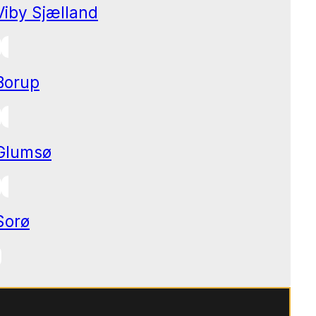
Viby Sjælland
Borup
Glumsø
Sorø