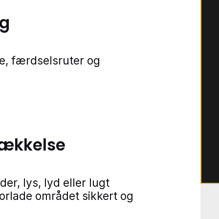
ng
e, færdselsruter og
rækkelse
r, lys, lyd eller lugt
forlade området sikkert og