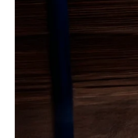
Lokal bekæmp
mår
i Roskild
Mår kan skabe stor uro, når de 
mennesker. De vælger ofte stede
nem adgang til tagrum, udhuse 
bygninger, og derfor kan probl
i områder med blandede boligt
grunde.
I Roskilde kan udfordringen isæ