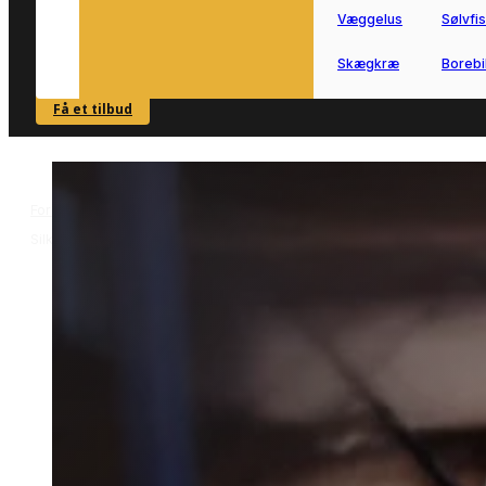
Væggelus
Sølvfi
Skægkræ
Borebi
Få et tilbud
SE OVERSIGT
Forside
Skadedyrsbekæmpelse i Silkeborg
Muldvarpebekæmpelse 
>
>
Silkeborg
Muldvarpebekæmpelse i
Silkeborg
Effektiv muldvarpebekæmpelse i
Silkeborg til både haver og grønne
fællesarealer.
Få kontakt til en lokal