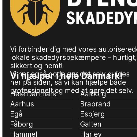
Vi forbinder dig med vores autorisered
lokale skadedyrsbekæmpere – hurtigt,
sikkert og nemt!
Vi har også gode gør det selv guides
Vi hjælper i hele Danmark!
her på siden, så vi kan hjælpe både
professionelt og med at gøre det selv.
Hele Danmark
Aalborg
Aarhus
Brabrand
Egå
Esbjerg
Fåborg
Galten
Hammel
Harlev