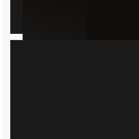
Borebille
Læs mere
Har du bare brug for hjæ
Bare rolig, så er du kommet til det 
sted, bare indsend en formular he
kommer der en lokal ekspert ud 
hjælper dig.
Få et tilbud
+45 51 90 85 46