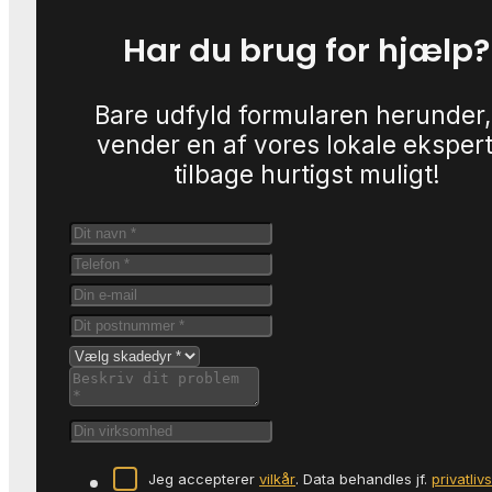
Har du brug for hjælp?
Bare udfyld formularen herunder,
vender en af vores lokale eksper
tilbage hurtigst muligt!
Jeg accepterer
vilkår
. Data behandles jf.
privatliv