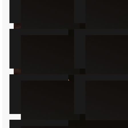
Myre
Kakkerlak
Læs mere
Læs mere
Væggelus
Skægkræ
Læs mere
Læs mere
Sølvfisk
Mår
Læs mere
Læs mere