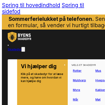
Spring til hovedindhold
Spring til
sidefod
Sommerferielukket på telefonen.
Sen
en formular, så vender vi hurtigt tilbag
Skadedyr
Vi hjælper dig
VÆLG ET SKADEDYR
Rotter
Mus
Klik på et skadedyr for at læse
mere, og høre om hvordan vi
Muldvarp
Hveps
kan hjælpe dig
Myre
Kakker
Mår
Møl