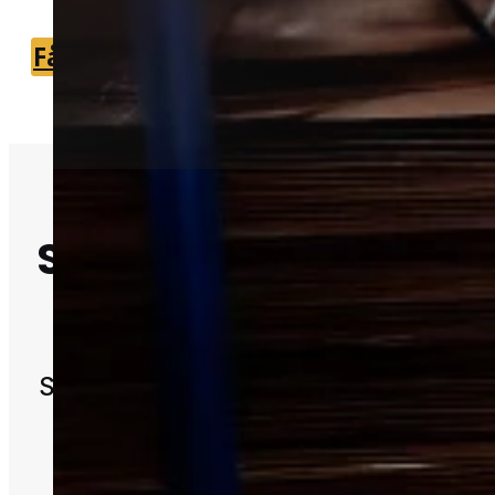
Få et tilbud
+45 51 90 85 46
Skadedyrsbekæmpe
i Skælskør
Skadedyr kan hurtigt skabe problemer
hjem og bygninger.
Professionel hjælp giver ofte en mer
sikker og holdbar løsning.