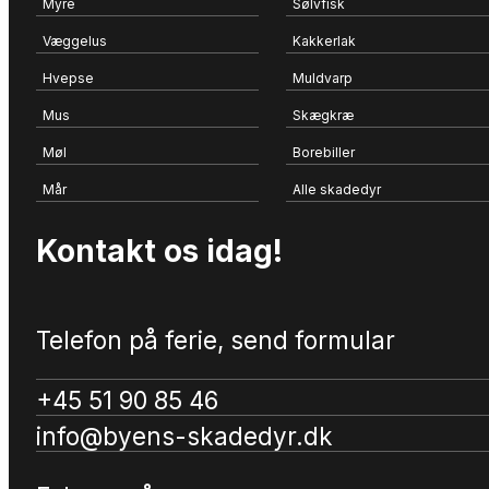
Myre
Sølvfisk
Væggelus
Kakkerlak
Hvepse
Muldvarp
Mus
Skægkræ
Møl
Borebiller
Mår
Alle skadedyr
Kontakt os idag!
Telefon på ferie, send formular
+45 51 90 85 46
info@byens-skadedyr.dk