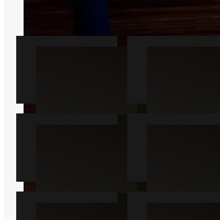
Vi kan forbinde dig med en lokal
partner fra Skælskør.
Rotte
Mus
Læs mere
Læs mere
Muldvarp
Hveps
Læs mere
Læs mere