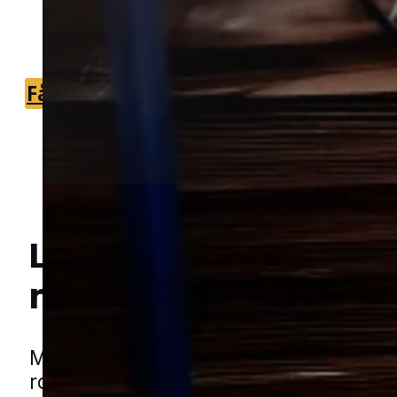
du hurtigt kan få en relevant vurderin
af problemet.
Få et tilbud
+45 51 90 85 46
Lokal bekæmpelse a
Hej! Hvordan kan jeg hjælpe dig? Har du nogen spørgsmål?
mus
i Skælskør
Mus kan hurtigt blive et problem, når d
ro omkring boliger, småbygninger og s