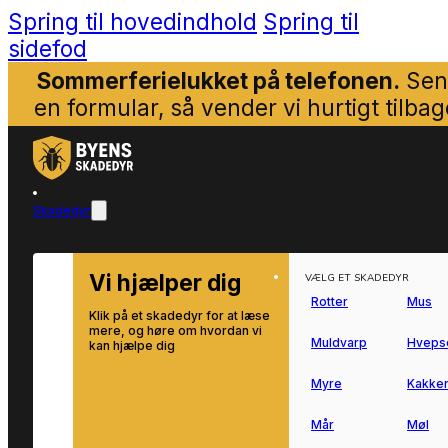
Spring til hovedindhold
Spring til
sidefod
Sommerferielukket på telefonen.
Sen
en formular, så vender vi hurtigt tilbag
Skadedyr
Vi hjælper dig
VÆLG ET SKADEDYR
Rotter
Mus
Klik på et skadedyr for at læse
mere, og høre om hvordan vi
Muldvarp
Hveps
kan hjælpe dig
Myre
Kakker
Mår
Møl