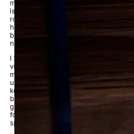
med let adgang til foder og skjul. De tr
især, hvor der er mange kroge, opbeva
rolige områder, og derfor oplever man
husejere, at problemet kan opstå i bå
boligkvarterer og blandede boligområ
nye og ældre huse.
I Skælskør ses udfordringen ofte i still
villaveje, områder med rækkehuse og 
mindre bygninger som skure, garager
udhuse. Haver med hække, buskads 
kompost kan også give gode forhold o
boligen. Du kan få musehjælp i Skæls
gennem vores lokale partnere. Udfyld
formularen, så forbinder vi dig med en 
specialist.