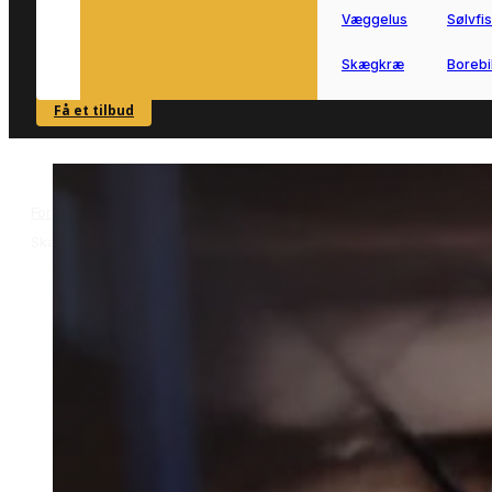
Væggelus
Sølvfi
Skægkræ
Borebi
Få et tilbud
SE OVERSIGT
Forside
Skadedyrsbekæmpelse i Skælskør
Musebekæmpelse i
>
>
Skælskør
Musebekæmpelse i
Skælskør
Musebekæmpelse i Skælskør hjælper
dig videre, når mus har fundet vej til
bolig eller småbygninger.
Vi forbinder dig med lokale partnere, s