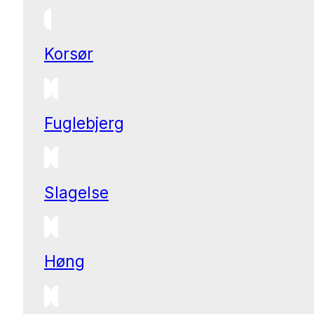
Korsør
Fuglebjerg
Slagelse
Høng