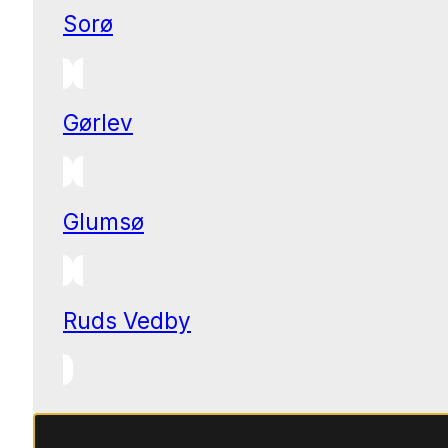
Sorø
Gørlev
Glumsø
Ruds Vedby