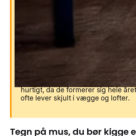
Derfor er mus farlige
Mus kan sprede bakterier og syg
gennem deres urin, ekskrementer 
pels. De gnaver i ledninger, isoleri
materialer, hvilket kan føre til
kortslutninger, brandfare og kostb
skader. Et museproblem breder sig
hurtigt, da de formerer sig hele åre
ofte lever skjult i vægge og lofter.
Tegn på
mus
, du bør kigge e