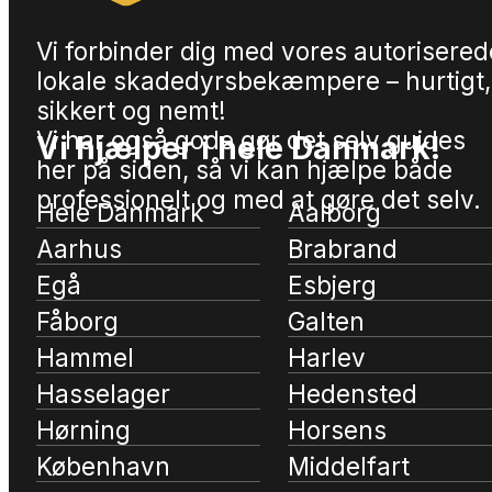
Vi forbinder dig med vores autorisered
lokale skadedyrsbekæmpere – hurtigt,
sikkert og nemt!
Vi har også gode gør det selv guides
Vi hjælper i hele Danmark!
her på siden, så vi kan hjælpe både
professionelt og med at gøre det selv.
Hele Danmark
Aalborg
Aarhus
Brabrand
Egå
Esbjerg
Fåborg
Galten
Hammel
Harlev
Hasselager
Hedensted
Hørning
Horsens
København
Middelfart