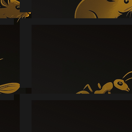
Myre
Læs mere
Skægkræ