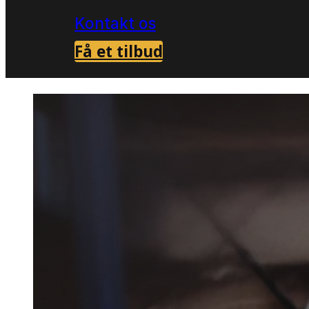
Kontakt os
Få et tilbud
Forside
Skadedyrsbekæmpelse i Skærbæ
>
Skaded
i Skær