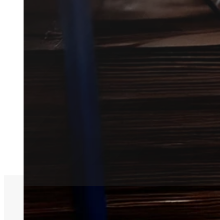
Få hurtig hjælp til skadedyrs
Vi forbinder dig med en lokal p
ind hurtigt.
Få et tilbud
+45 51 90 85 46