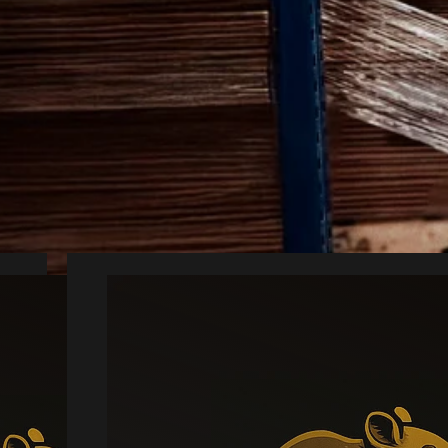
dyrsbekæmpelse 
ør håndteres hurtigt, før problemet udvikl
kan forbinde dig med en lokal partner fr
ssionel hjælp giver en mere sikker og hol
Mus
Læs mere