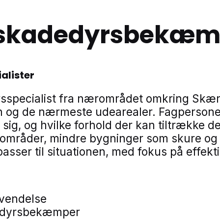
l skadedyrsbekæ
alister
rsspecialist fra nærområdet omkring Skær
 og de nærmeste udearealer. Fagpersonen 
g, og hvilke forhold der kan tiltrække d
sområder, mindre bygninger som skure og g
 passer til situationen, med fokus på effe
nvendelse
adedyrsbekæmper