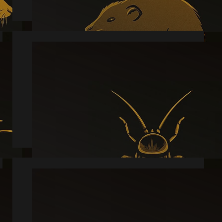
Kakkerlak
Læs mere
Sølvfisk