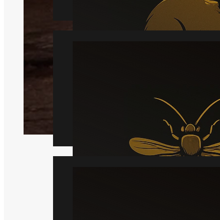
Hveps
Læs mere
Væggelus