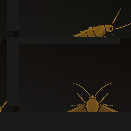
Læs mere
Møl
Læs mere