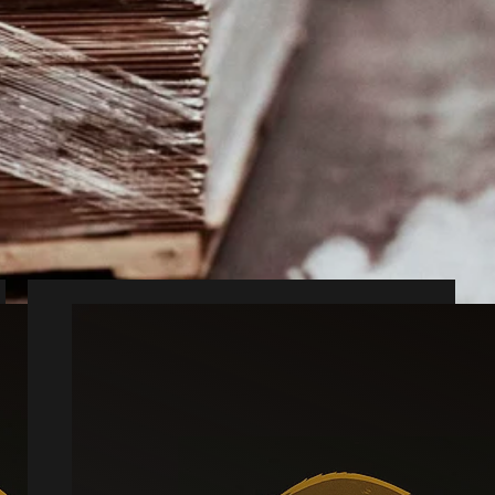
i Skærbæk
er sig yderligere.
a Skærbæk.
dbar løsning.
Muldvarp
Læs mere