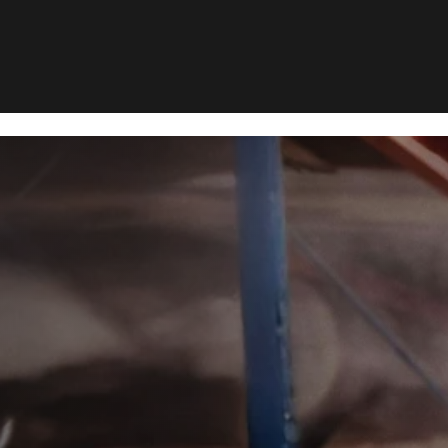
k
yrsbekæmp
bæk