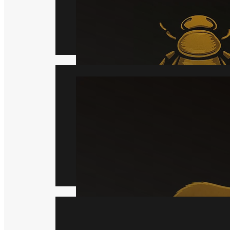
Læs mere
Mår
Læs mere