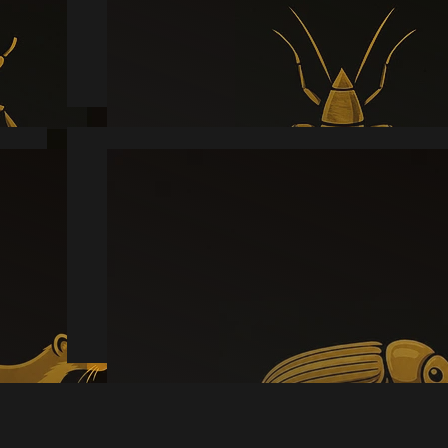
Læs mere
Borebille
Læs mere