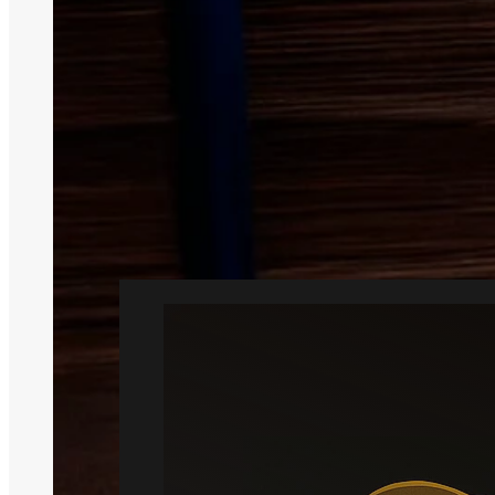
Skade
Skadedyr b
Vi 
Profe
Rotte
Læs mere