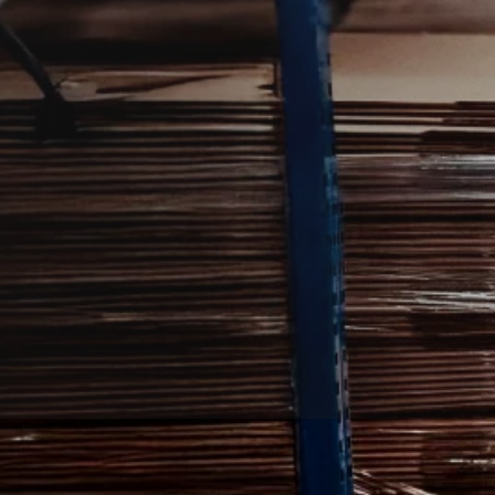
bekæmpelse i Skærbæk.
artner, der kan finde problemet og sætte