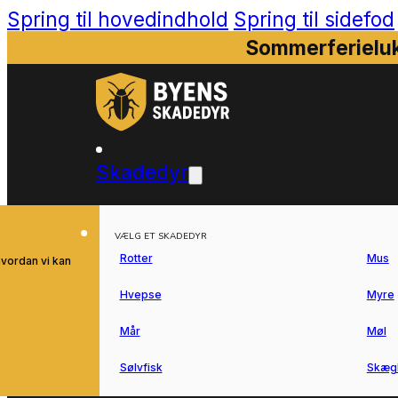
Spring til hovedindhold
Spring til sidefod
Sommerferieluk
Skadedyr
VÆLG ET SKADEDYR
Rotter
Mus
hvordan vi kan
Hvepse
Myre
Mår
Møl
Sølvfisk
Skæg