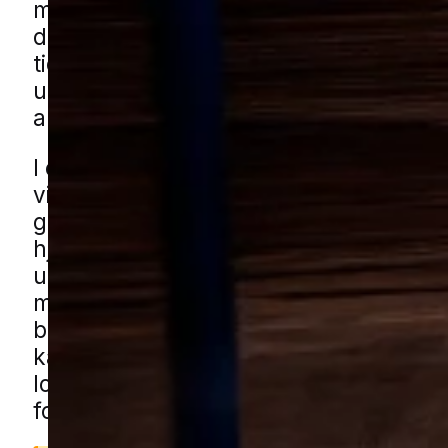
mulighed for at bevæge sig ubemærke
derfor kan problemerne være svære a
tidligt. Mange reagerer først, når der
uro, lugt eller tydelige spor i loft, skur 
andre mindre bygninger omkring bolig
I en by med blandede boligområder, ro
villaveje og mange småbygninger kan 
gode muligheder for at søge ind tæt p
hjemmet. Carporte, haveskure, garage
udhuse kan være med til at gøre prob
mere besværligt, især hvor haver har
buskads og grønne strøg omkring hus
kan få mårhjælp i Skærbæk gennem v
lokale partnere. Udfyld blot formulare
forbinder vi dig med en lokal specialist