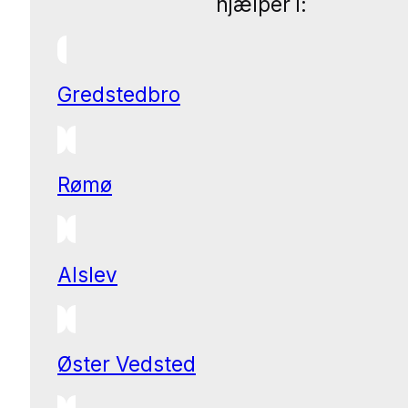
hjælper i:
Gredstedbro
Rømø
Alslev
Øster Vedsted