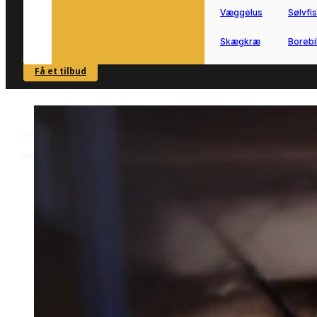
Væggelus
Sølvfi
Skægkræ
Borebi
Få et tilbud
SE OVERSIGT
Forside
Skadedyrsbekæmpelse i Skærbæk
Mårbekæmpelse i
>
>
Skærbæk
Mårbekæmpelse i
Skærbæk
Mårbekæmpelse i Skærbæk hjælper di
videre, når der er tegn på aktivitet i
bolig eller småbygninger.
Vi forbinder dig med lokale partnere, s