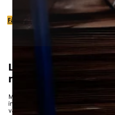
du hurtigt kan få den rette hjælp.
Få et tilbud
+45 51 90 85 46
Lokal bekæmpelse a
mår
i Skærbæk
Hej! Hvordan kan jeg hjælpe dig? Har du nogen spørgsmål?
Mår kan skabe store gener, når de find
ind i bygninger og små lukkede rum. D
vælger ofte steder, hvor der er ro, skju