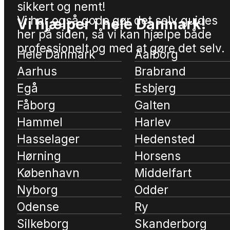
sikkert og nemt!
Vi har også gode gør det selv guides
Vi hjælper i hele Danmark!
her på siden, så vi kan hjælpe både
professionelt og med at gøre det selv.
Hele Danmark
Aalborg
Aarhus
Brabrand
Egå
Esbjerg
Fåborg
Galten
Hammel
Harlev
Hasselager
Hedensted
Hørning
Horsens
København
Middelfart
Nyborg
Odder
Odense
Ry
Silkeborg
Skanderborg