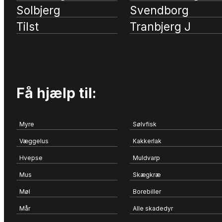
Solbjerg
Svendborg
Tilst
Tranbjerg J
Få hjælp til:
Myre
Sølvfisk
Væggelus
Kakkerlak
Hvepse
Muldvarp
Mus
Skægkræ
Møl
Borebiller
Mår
Alle skadedyr