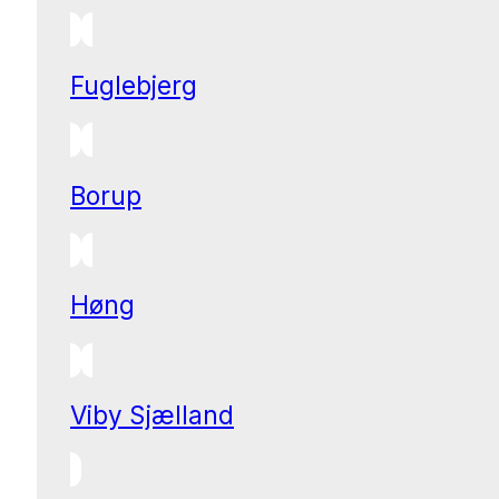
Fuglebjerg
Borup
Høng
Viby Sjælland