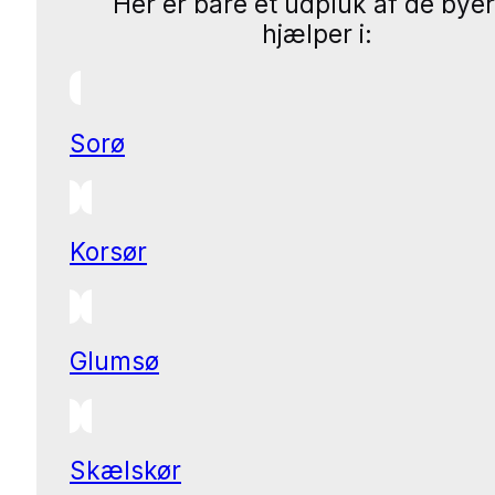
Her er bare et udpluk af de byer
hjælper i:
Sorø
Korsør
Glumsø
Skælskør