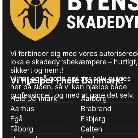
Vi forbinder dig med vores autorisered
lokale skadedyrsbekæmpere – hurtigt,
sikkert og nemt!
Vi har også gode gør det selv guides
Vi hjælper i hele Danmark!
her på siden, så vi kan hjælpe både
professionelt og med at gøre det selv.
Hele Danmark
Aalborg
Aarhus
Brabrand
Egå
Esbjerg
Fåborg
Galten