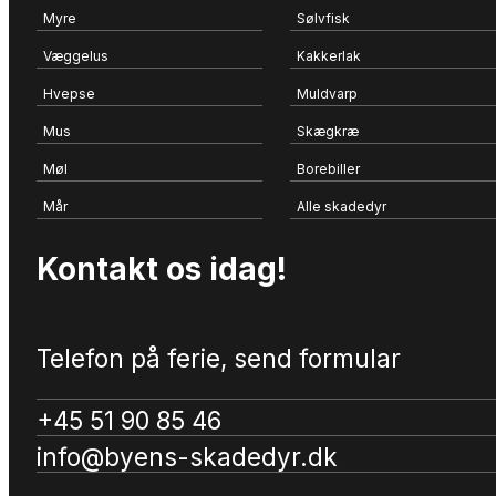
Myre
Sølvfisk
Væggelus
Kakkerlak
Hvepse
Muldvarp
Mus
Skægkræ
Møl
Borebiller
Mår
Alle skadedyr
Kontakt os idag!
Telefon på ferie, send formular
+45 51 90 85 46
info@byens-skadedyr.dk