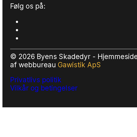
Følg os på:
© 2026 Byens Skadedyr - Hjemmesid
af
webbureau
Gawistik ApS
Privatlivs politik
Vilkår og betingelser