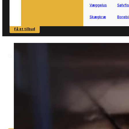
Væggelus
Sølvfi
Skægkræ
Borebi
Få et tilbud
SE OVERSIGT
Forside
Skadedyrsbekæmpelse i Slagelse
Møl i Slagelse
>
>
Møl i Slagelse
Møl i Slagelse kan være en udfordring 
både bolig og opbevaring.
Vi forbinder dig med lokale partnere, s
du nemt kan komme videre med en
løsning, der passer til din situation.