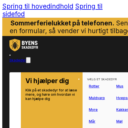
Spring til hovedindhold
Spring til
sidefod
Sommerferielukket på telefonen.
Sen
en formular, så vender vi hurtigt tilbag
Skadedyr
Vi hjælper dig
VÆLG ET SKADEDYR
Rotter
Mus
Klik på et skadedyr for at læse
mere, og høre om hvordan vi
Muldvarp
Hveps
kan hjælpe dig
Myre
Kakker
Mår
Møl