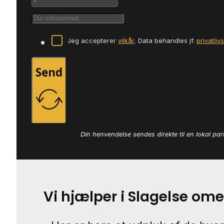
Jeg accepterer
vilkår
. Data behandles jf.
privatliv
Send
Din henvendelse sendes direkte til en lokal par
Vi hjælper i Slagelse om