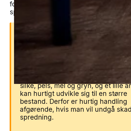
formularen, så forbinder vi dig med en 
specialist.
Hvorfor er møl et problem
Møl kan hurtigt ødelægge tøj, teksti
fødevarer, før man opdager proble
Larverne lever af materialer som ul
silke, pels, mel og gryn, og et lille 
kan hurtigt udvikle sig til en større
bestand. Derfor er hurtig handling
afgørende, hvis man vil undgå ska
spredning.