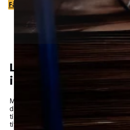
Få et tilbud
+45 51 90 85 46
Lokal bekæmpelse a
i Slagelse
Hej! Hvordan kan jeg hjælpe dig? Har du nogen spørgsmål?
Møl kan være en frustrerende udfordri
de ofte går efter tekstiler, tørvarer og
ting, man har stående længe. Probleme
tit opdaget, når man rydder op i skabe,