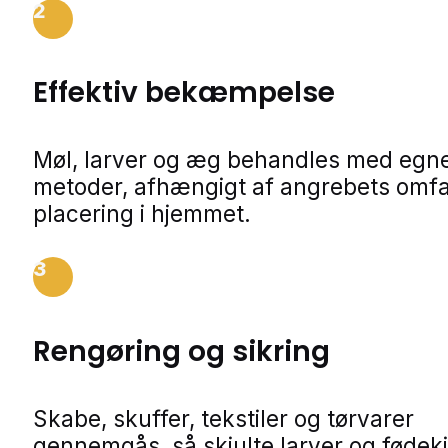
2
Effektiv bekæmpelse
Møl, larver og æg behandles med egn
metoder, afhængigt af angrebets omf
placering i hjemmet.
3
Rengøring og sikring
Skabe, skuffer, tekstiler og tørvarer
gennemgås, så skjulte larver og fødeki