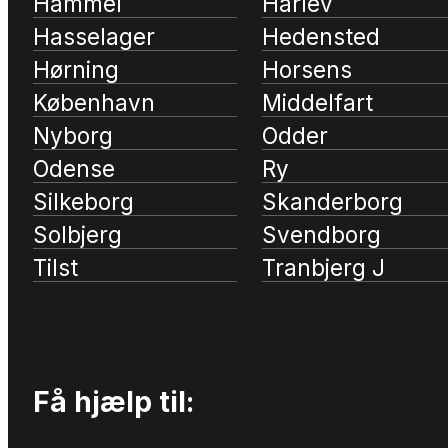
Hammel
Harlev
Hasselager
Hedensted
Hørning
Horsens
København
Middelfart
Nyborg
Odder
Odense
Ry
Silkeborg
Skanderborg
Solbjerg
Svendborg
Tilst
Tranbjerg J
Få hjælp til: