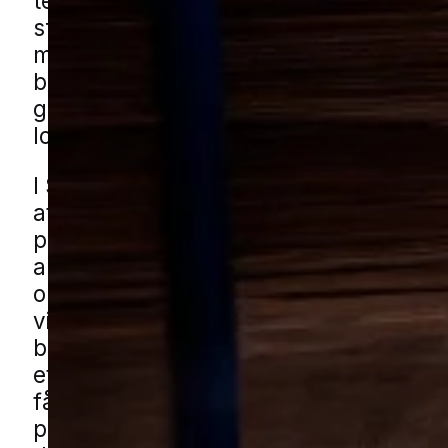
tekstiler, skabe, opbevaringsrum og a
steder, hvor der er fred og stabile forho
mindre byer med mange parcelhuse o
blandede boligområder ser man ofte, a
gode betingelser i hjem med flere små
lofter og ekstra opbevaring.
I Søndersø kan problemet vise sig i en
af ældre boligkvarterer og nyere
parcelhusområder, hvor skabe, udhus
andre småbygninger giver mange sted
opbevare ting. Carporte, haveskure og
villaveje med grønne haver skaber en
boligtype, hvor tekstiler og opmagasi
effekter let kan stå længe uden opsyn
få mølhjælp i Søndersø gennem vores 
partnere. Udfyld formularen, så forbin