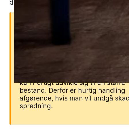
dig med en fagperson fra nærområdet
Hvorfor er møl et problem
Møl kan hurtigt ødelægge tøj, teksti
fødevarer, før man opdager proble
Larverne lever af materialer som ul
silke, pels, mel og gryn, og et lille 
kan hurtigt udvikle sig til en større
bestand. Derfor er hurtig handling
afgørende, hvis man vil undgå ska
spredning.