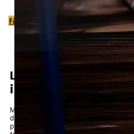
relevant fagperson.
Få et tilbud
+45 51 90 85 46
Lokal bekæmpelse a
i Søndersø
Hej! Hvordan kan jeg hjælpe dig? Har du nogen spørgsmål?
Møl kan være en frustrerende udfordri
de ofte får lov at brede sig i ro og mag,
problemet bliver opdaget. De kan dukk