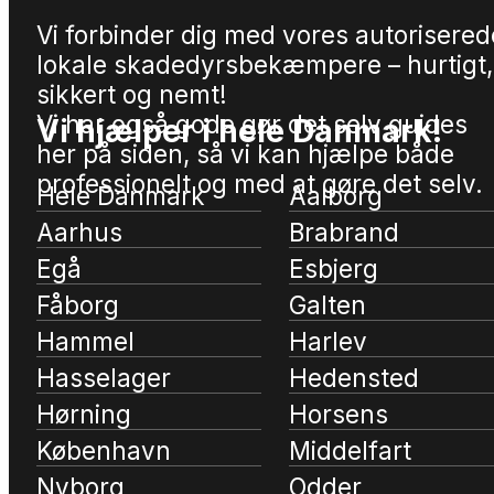
Vi forbinder dig med vores autorisered
lokale skadedyrsbekæmpere – hurtigt,
sikkert og nemt!
Vi har også gode gør det selv guides
Vi hjælper i hele Danmark!
her på siden, så vi kan hjælpe både
professionelt og med at gøre det selv.
Hele Danmark
Aalborg
Aarhus
Brabrand
Egå
Esbjerg
Fåborg
Galten
Hammel
Harlev
Hasselager
Hedensted
Hørning
Horsens
København
Middelfart
Nyborg
Odder