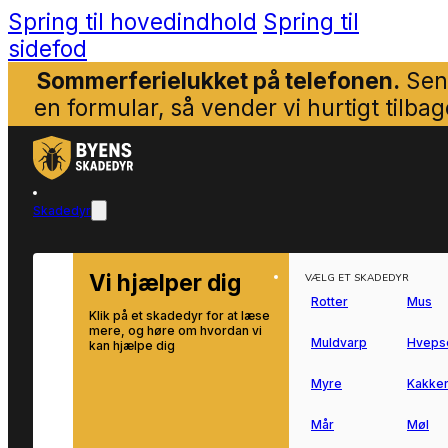
Spring til hovedindhold
Spring til
sidefod
Sommerferielukket på telefonen.
Sen
en formular, så vender vi hurtigt tilbag
Skadedyr
Vi hjælper dig
VÆLG ET SKADEDYR
Rotter
Mus
Klik på et skadedyr for at læse
mere, og høre om hvordan vi
Muldvarp
Hveps
kan hjælpe dig
Myre
Kakker
Mår
Møl