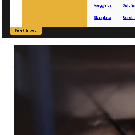
Væggelus
Sølvfi
Skægkræ
Borebi
Få et tilbud
SE OVERSIGT
Forside
Skadedyrsbekæmpelse i Søndersø
Mølbekæmpelse i
>
>
Søndersø
Mølbekæmpelse i Sønders
Mølbekæmpelse i Søndersø hjælper di
videre, hvis du har fået problemer i
hjemmet.
Vi forbinder dig med lokale partnere, s
du hurtigt kan komme i kontakt med e