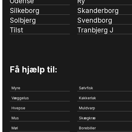
Odense
Ry
Silkeborg
Skanderborg
Solbjerg
Svendborg
Tilst
Tranbjerg J
Få hjælp til:
Myre
Sølvfisk
Væggelus
Kakkerlak
Hvepse
Muldvarp
Mus
Skægkræ
Møl
Borebiller