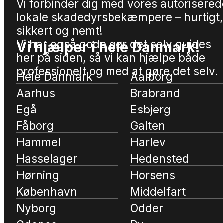
Vi forbinder dig med vores autorisered
lokale skadedyrsbekæmpere – hurtigt,
sikkert og nemt!
Vi har også gode gør det selv guides
Vi hjælper i hele Danmark!
her på siden, så vi kan hjælpe både
professionelt og med at gøre det selv.
Hele Danmark
Aalborg
Aarhus
Brabrand
Egå
Esbjerg
Fåborg
Galten
Hammel
Harlev
Hasselager
Hedensted
Hørning
Horsens
København
Middelfart
Nyborg
Odder