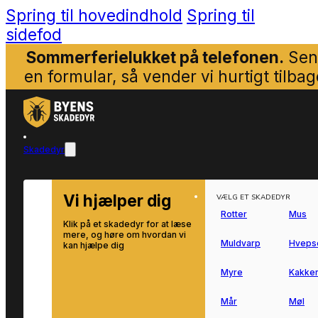
Spring til hovedindhold
Spring til
sidefod
Sommerferielukket på telefonen.
Sen
en formular, så vender vi hurtigt tilbag
Skadedyr
Vi hjælper dig
VÆLG ET SKADEDYR
Rotter
Mus
Klik på et skadedyr for at læse
mere, og høre om hvordan vi
Muldvarp
Hveps
kan hjælpe dig
Myre
Kakker
Mår
Møl