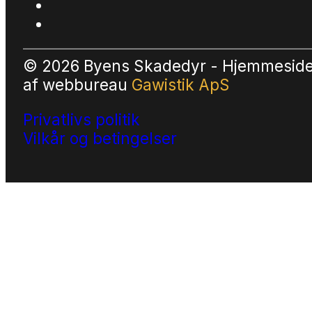
© 2026 Byens Skadedyr - Hjemmesid
af
webbureau
Gawistik ApS
Privatlivs politik
Vilkår og betingelser