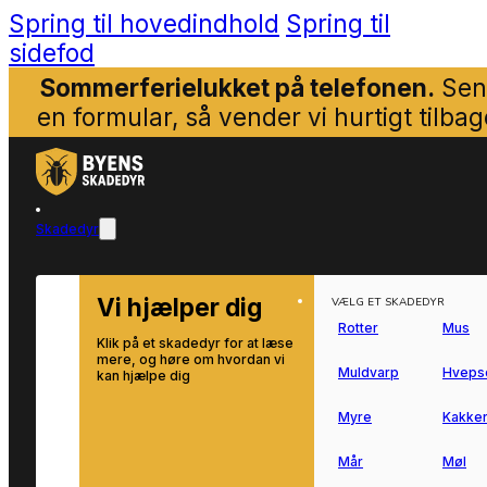
Spring til hovedindhold
Spring til
sidefod
Sommerferielukket på telefonen.
Sen
en formular, så vender vi hurtigt tilbag
Skadedyr
Vi hjælper dig
VÆLG ET SKADEDYR
Rotter
Mus
Klik på et skadedyr for at læse
mere, og høre om hvordan vi
Muldvarp
Hveps
kan hjælpe dig
Myre
Kakker
Mår
Møl