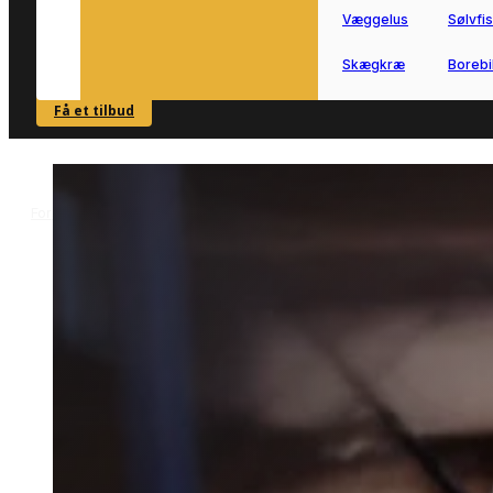
Væggelus
Sølvfi
Skægkræ
Borebi
Få et tilbud
SE OVERSIGT
Forside
Kakkerlakbekæmpelse i Stege
>
Kakkerlakbekæmpelse i
Stege
Kakkerlakbekæmpelse i Stege kræver
hurtig og grundig handling.
Vi forbinder dig med lokale partnere, s
du nemt kan få hjælp til at håndtere
problemet i bolig eller erhverv.