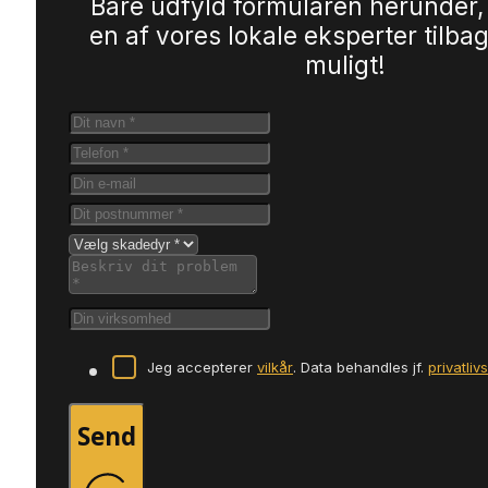
Bare udfyld formularen herunder,
en af vores lokale eksperter tilbag
muligt!
Jeg accepterer
vilkår
. Data behandles jf.
privatliv
Send