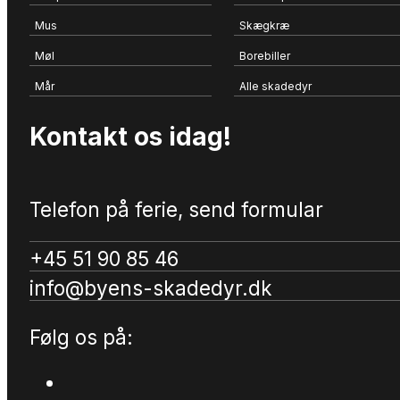
Mus
Skægkræ
Møl
Borebiller
Mår
Alle skadedyr
Kontakt os idag!
Telefon på ferie, send formular
+45 51 90 85 46
info@byens-skadedyr.dk
Følg os på: