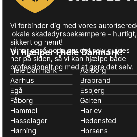
Vi forbinder dig med vores autorisered
lokale skadedyrsbekæmpere – hurtigt,
sikkert og nemt!
Vi har også gode gør det selv guides
Vi hjælper i hele Danmark!
her på siden, så vi kan hjælpe både
professionelt og med at gøre det selv.
Hele Danmark
Aalborg
Aarhus
Brabrand
Egå
Esbjerg
Fåborg
Galten
Hammel
Harlev
Hasselager
Hedensted
Hørning
Horsens