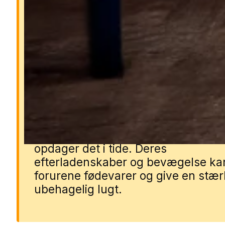
Derfor er kakkerlakker far
Kakkerlakker kan sprede
sygdomsfremkaldende bakterier o
allergener, som gør dem
sundhedsskadelige i hjem og
virksomheder. De formerer sig hurti
gemmer sig effektivt i sprækker og 
og kan skabe kolonier uden at man
opdager det i tide. Deres
efterladenskaber og bevægelse ka
forurene fødevarer og give en stær
ubehagelig lugt.