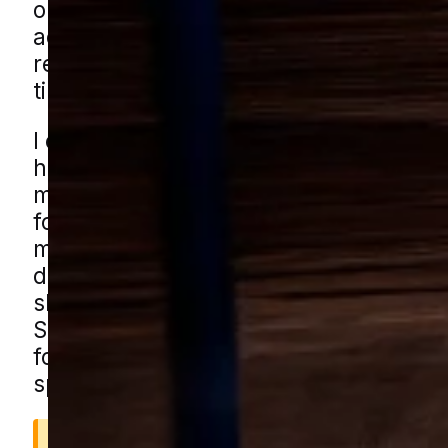
opstår ofte dér, hvor der er varme, fug
adgang til madrester, og derfor er det v
reagere tidligt, før et mindre fund udvi
til et større angreb.
I en by med blandede boligområder, æ
huse, småbygninger og en mere komp
midtby kan udfordringerne vise sig fle
forskellige steder. Det kan være i går
mellem ældre huse, ved affaldsareale
detailbutikker eller i mindre bygninge
skure og garager. Du kan få kakkerlak
Stege gennem vores lokale partnere. 
formularen, og vi forbinder dig med en
specialist fra nærområdet.