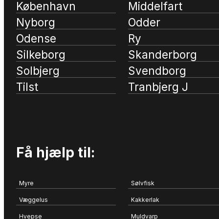
København
Middelfart
Nyborg
Odder
Odense
Ry
Silkeborg
Skanderborg
Solbjerg
Svendborg
Tilst
Tranbjerg J
Få hjælp til:
Myre
Sølvfisk
Væggelus
Kakkerlak
Hvepse
Muldvarp