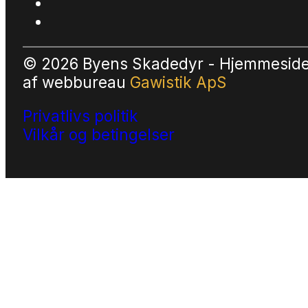
© 2026 Byens Skadedyr - Hjemmesid
af
webbureau
Gawistik ApS
Privatlivs politik
Vilkår og betingelser