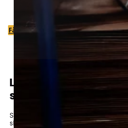
vurdere omfanget og foreslå en
målrettet løsning.
Få et tilbud
+45 51 90 85 46
Lokal bekæmpelse a
Hej! Hvordan kan jeg hjælpe dig? Har du nogen spørgsmål?
sølvfisk
i Stilling
Sølvfisk trives især på steder med fug
skjul, og de kan hurtigt sprede sig i en 