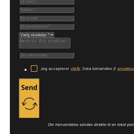
Jeg accepterer
vilkår
. Data behandles jf.
privatliv
Send
Din henvendelse sendes direkte til en lokal par