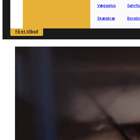
Væggelus
Sølvfi
Skægkræ
Borebi
Få et tilbud
SE OVERSIGT
Forside
Skadedyrsbekæmpelse i Stilling
Sølvfiskbekæmpelse i
>
>
Stilling
Sølvfiskbekæmpelse i
Stilling
Effektiv sølvfiskbekæmpelse i Stilling ti
både huse, rækkehuse og mindre
erhverv.
Få kontakt til en lokal partner, der kan