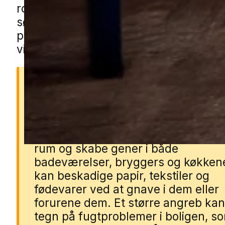
rolle, hvis de står tæt på boligen. Du k
sølvfiskhjælp i Stilling gennem vores l
partnere. Udfyld blot formularen, så f
vi dig med en specialist i nærområdet.
Derfor er sølvfisk et prob
Sølvfisk kan hurtigt brede sig i fugt
rum og skabe gener i både
badeværelser, bryggers og køkken
kan beskadige papir, tekstiler og
fødevarer ved at gnave i dem eller
forurene dem. Et større angreb ka
tegn på fugtproblemer i boligen, s