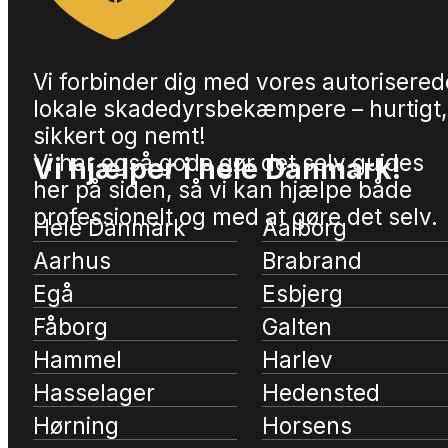
Vi forbinder dig med vores autorisered
lokale skadedyrsbekæmpere – hurtigt,
sikkert og nemt!
Vi har også gode gør det selv guides
Vi hjælper i hele Danmark!
her på siden, så vi kan hjælpe både
professionelt og med at gøre det selv.
Hele Danmark
Aalborg
Aarhus
Brabrand
Egå
Esbjerg
Fåborg
Galten
Hammel
Harlev
Hasselager
Hedensted
Hørning
Horsens