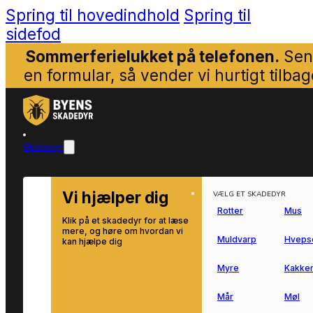
Spring til hovedindhold
Spring til
sidefod
Sommerferielukket på telefonen.
Sen
en formular, så vender vi hurtigt tilbag
Skadedyr
Vi hjælper dig
VÆLG ET SKADEDYR
Rotter
Mus
Klik på et skadedyr for at læse
mere, og høre om hvordan vi
Muldvarp
Hveps
kan hjælpe dig
Myre
Kakker
Mår
Møl