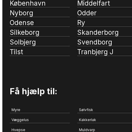
København
Middelfart
Nyborg
Odder
Odense
Ry
Silkeborg
Skanderborg
Solbjerg
Svendborg
Tilst
Tranbjerg J
Få hjælp til:
Myre
Sølvfisk
Væggelus
Kakkerlak
Hvepse
Muldvarp