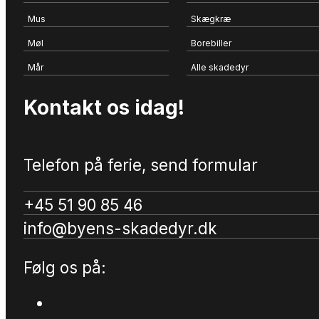
Mus
Skægkræ
Møl
Borebiller
Mår
Alle skadedyr
Kontakt os idag!
Telefon på ferie, send formular
+45 51 90 85 46
info@byens-skadedyr.dk
Følg os på: