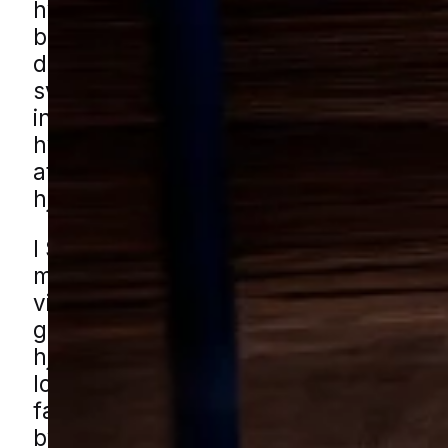
hvis de først har gode betingelser. De s
badeværelser, bryggers og andre rum,
der er varme og lidt fugt, og de kan v
svære at slippe af med uden en målret
indsats. Mange oplever dem som gene
hverdagen, særligt når de dukker op 
aftenen, og det kan skabe utryghed o
hjemmets hygiejne.
I Stilling er der både blandede boligo
med nye og ældre huse, rækkehuse og 
villaveje, hvor sølvfisk let kan finde g
gemmesteder i små sprækker og fugti
hjørner. De kan brede sig mellem rum 
lokale stisystemer med kældre, udhuse
fælles vaskefaciliteter, og også mindre
bygninger som skure og garager kan sp