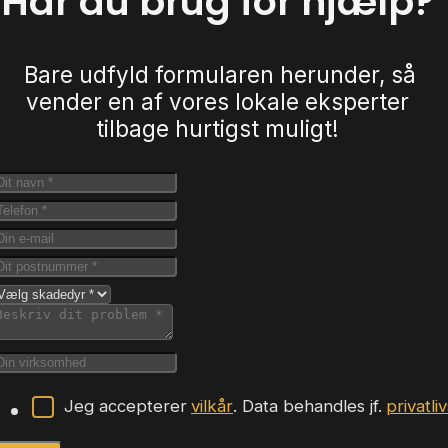
Har du brug for hjælp?
Bare udfyld formularen herunder, så
vender en af vores lokale eksperter
tilbage hurtigst muligt!
Jeg accepterer
vilkår
. Data behandles jf.
privatli