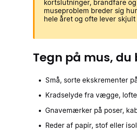
kortslutninger, brandfare og
museproblem breder sig hurt
hele året og ofte lever skjult
Tegn på
mus
, du
Små, sorte ekskrementer p
Kradselyde fra vægge, loft
Gnavemærker på poser, kable
Reder af papir, stof eller iso