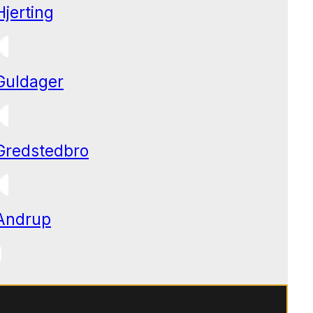
Hjerting
Guldager
Gredstedbro
Andrup