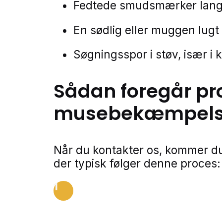
Fedtede smudsmærker langs
En sødlig eller muggen lugt
Søgningsspor i støv, især i 
Sådan foregår pr
musebekæmpel
Når du kontakter os, kommer du
der typisk følger denne proces:
1