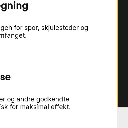
ægning
gen for spor, skjulesteder og
omfanget.
lse
ner og andre godkendte
isk for maksimal effekt.