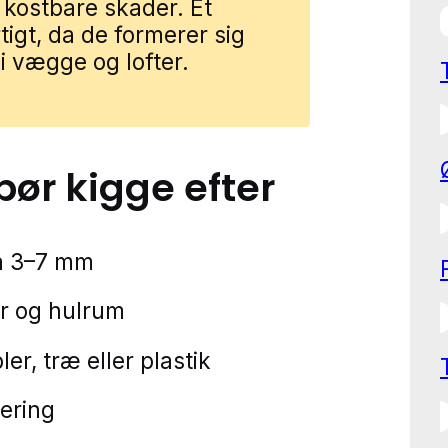
 kostbare skader. Et
igt, da de formerer sig
 i vægge og lofter.
 bør kigge efter
å 3–7 mm
er og hulrum
r, træ eller plastik
lering