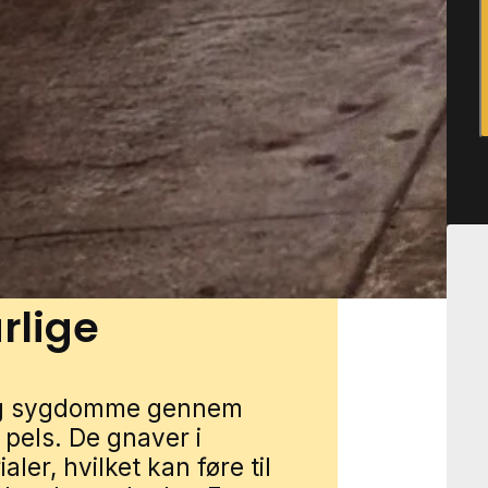
pisk i stille villaveje, ved
haver med hække, buskads og
mange naturlige
 kan gøre det sværere at
 få musehjælp i Store Darum
Udfyld blot formularen, så
ist fra nærområdet.
rlige
 og sygdomme gennem
pels. De gnaver i
aler, hvilket kan føre til