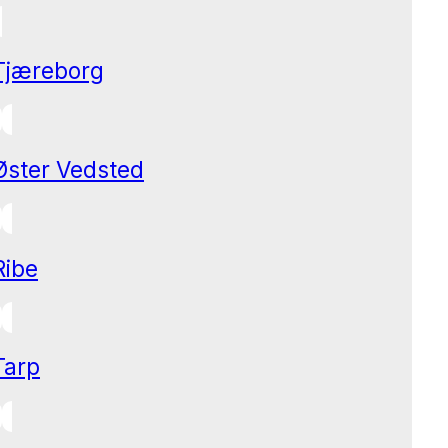
Tjæreborg
Øster Vedsted
Ribe
Tarp