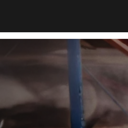
rum
Musebekæmpelse i Store Darum
>
kæmpelse i
arum