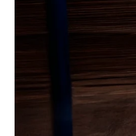
Lokal bekæmp
mus
i Store 
Mus kan hurtigt blive en belastni
boliger, udhuse og andre småb
meget plads for at komme ind,
boligtyper, haver og rolige omg
mellem beplantning, skure og h
det vigtigt at reagere tidligt, så
udvikle sig over tid.