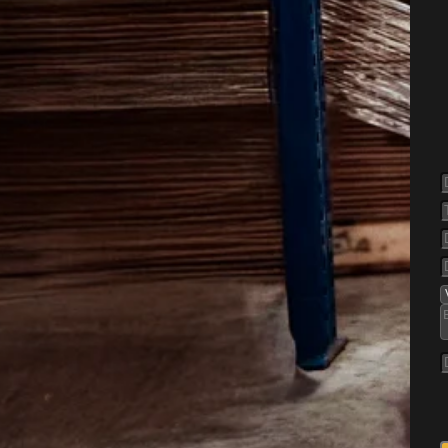
else af
Darum
ng, når de finder vej til
ygninger. De kræver ikke
 og i områder med blandede
ivelser kan de let bevæge sig
usets varme rum. Derfor er
 problemet ikke får lov at