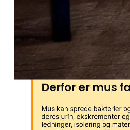
I Store Darum ses udfordringen ty
carporte og små skure samt i 
kompost. Den type miljø giver 
gemmesteder tæt på boligen og
opdage aktivitet i tide. Du kan
gennem vores lokale partnere. 
forbinder vi dig med en special
Derfor er mus fa
Mus kan sprede bakterier
deres urin, ekskrementer og 
ledninger, isolering og materi