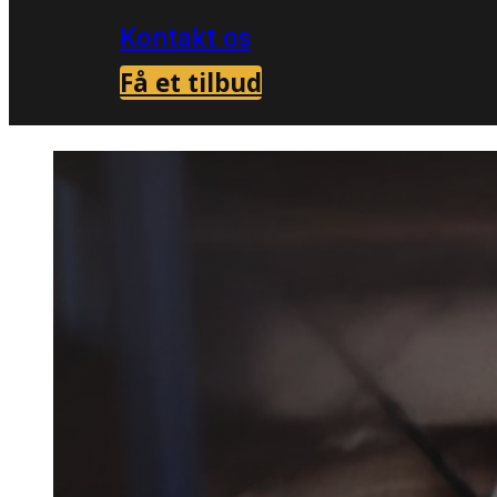
Kontakt os
Få et tilbud
Forside
Skadedyrsbekæmpelse i Store Da
>
Musebe
Store D