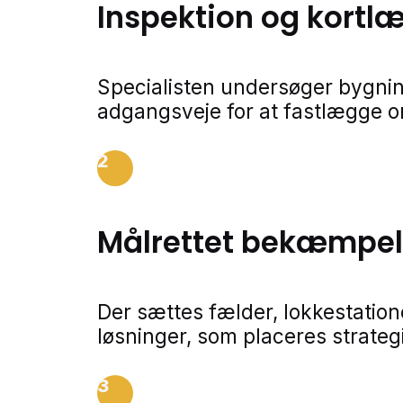
Inspektion og kortl
Specialisten undersøger bygnin
adgangsveje for at fastlægge 
2
Målrettet bekæmpe
Der sættes fælder, lokkestatio
løsninger, som placeres strateg
3