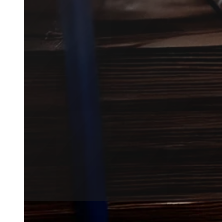
Musebekæmpelse i Store Darum 
hjem, skur eller udhus.
Vi forbinder dig med lokale par
fra nærområdet.
Få et tilbud
+45 51 90 85 46