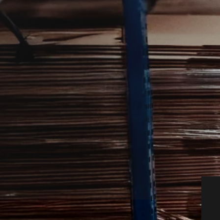
hjælper dig videre, når mus skaber uro i
tnere, så du hurtigt kan få relevant hjælp