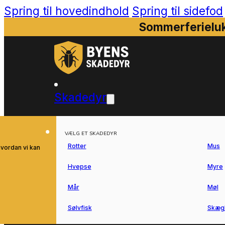
Spring til hovedindhold
Spring til sidefod
Sommerferieluk
Skadedyr
VÆLG ET SKADEDYR
Rotter
Mus
hvordan vi kan
Hvepse
Myre
Mår
Møl
Sølvfisk
Skæg