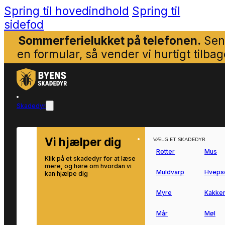
Spring til hovedindhold
Spring til
sidefod
Sommerferielukket på telefonen.
Sen
en formular, så vender vi hurtigt tilbag
Skadedyr
Vi hjælper dig
VÆLG ET SKADEDYR
Rotter
Mus
Klik på et skadedyr for at læse
mere, og høre om hvordan vi
Muldvarp
Hveps
kan hjælpe dig
Myre
Kakker
Mår
Møl