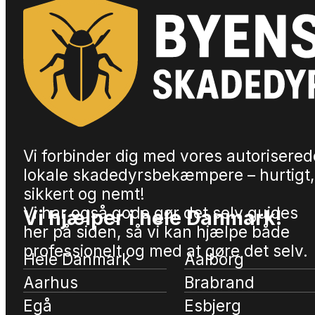
Vi forbinder dig med vores autorisered
lokale skadedyrsbekæmpere – hurtigt,
sikkert og nemt!
Vi har også gode gør det selv guides
Vi hjælper i hele Danmark!
her på siden, så vi kan hjælpe både
professionelt og med at gøre det selv.
Hele Danmark
Aalborg
Aarhus
Brabrand
Egå
Esbjerg