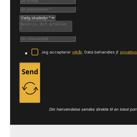
Jeg accepterer
vilkår
. Data behandles jf.
privatliv
Send
Din henvendelse sendes direkte til en lokal par