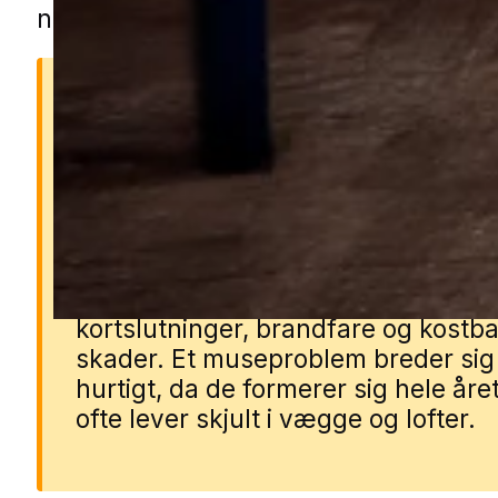
nærområdet.
Derfor er mus farlige
Mus kan sprede bakterier og syg
gennem deres urin, ekskrementer 
pels. De gnaver i ledninger, isoleri
materialer, hvilket kan føre til
kortslutninger, brandfare og kostb
skader. Et museproblem breder sig
hurtigt, da de formerer sig hele åre
ofte lever skjult i vægge og lofter.