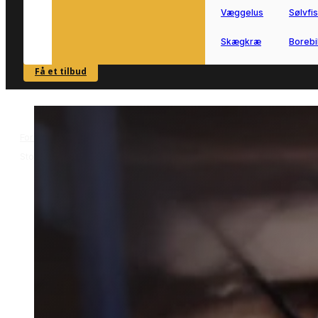
Væggelus
Sølvfi
Skægkræ
Borebi
Få et tilbud
SE OVERSIGT
Forside
Skadedyrsbekæmpelse i Store Heddinge
Musebekæmpelse
>
>
Store Heddinge
Musebekæmpelse i Store
Heddinge
Musebekæmpelse i Store Heddinge ka
være relevant, hvis du har fået
uønskede gæster tæt på bolig eller
småbygninger.