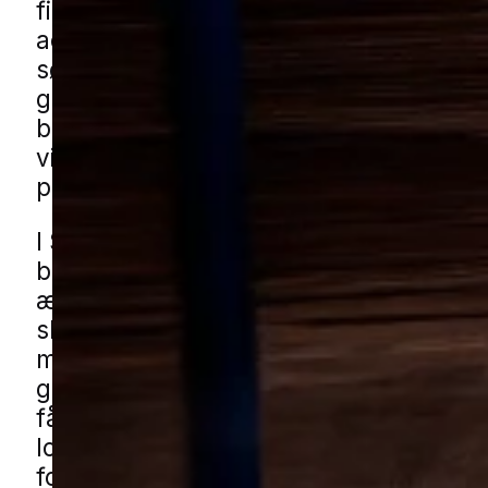
finder ly i bygninger med rolige kroge
adgangsveje og steder med opbevarin
søger ofte mod tørre omgivelser, hvor
gemme sig i konstruktioner, isolering el
blandt ting, der står tæt, og derfor er d
vigtigt at reagere tidligt, hvis man vil 
problemet vokser.
I Store Heddinge ses udfordringerne ty
blandede boligområder med både nye
ældre huse, på stille villaveje og omkr
skure, garager, carporte og haveskure
med hække, buskads og kompost kan
give gode skjulesteder tæt på boligen
få musehjælp i Store Heddinge genne
lokale partnere. Udfyld formularen, så
forbinder vi dig med en specialist fra