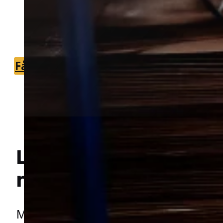
Vi forbinder dig med lokale partnere, s
du hurtigt kan komme videre med
sagen.
Få et tilbud
+45 51 90 85 46
Lokal bekæmpelse a
Hej! Hvordan kan jeg hjælpe dig? Har du nogen spørgsmål?
mus
i Store Hedding
Mus kan hurtigt skabe problemer, når