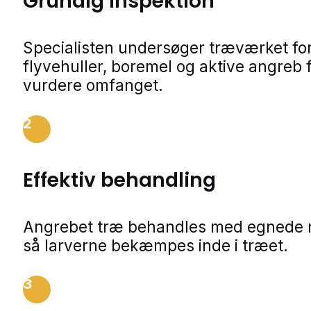
Grundig inspektion
Specialisten undersøger træværket fo
flyvehuller, boremel og aktive angreb f
vurdere omfanget.
2
Effektiv behandling
Angrebet træ behandles med egnede m
så larverne bekæmpes inde i træet.
3