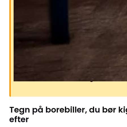
Hvorfor borebiller er et
problem
Borebillers larver lever inde i træet
gnaver små gange, mens de vokser
kan svække møbler, gulve, bjælker
andet træværk. Angreb opdages of
ved små runde huller og fint borem
Tegn på
borebiller
, du bør k
efter