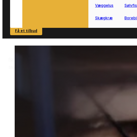
Væggelus
Sølvfi
Skægkræ
Borebi
Få et tilbud
SE OVERSIGT
Forside
Skadedyrsbekæmpelse i Struer
Bekæmpelse af borebiller i
>
>
Struer
Bekæmpelse af borebiller i
Struer
Bekæmpelse af borebiller i Struer
kræver hurtig handling, hvis træværke
skal beskyttes bedst muligt.
Vi forbinder dig med lokale partnere, s