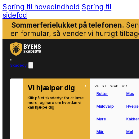
Spring til hovedindhold
Spring til
sidefod
Sommerferielukket på telefonen.
Sen
en formular, så vender vi hurtigt tilbag
Skadedyr
Vi hjælper dig
VÆLG ET SKADEDYR
Rotter
Mus
Klik på et skadedyr for at læse
mere, og høre om hvordan vi
Muldvarp
Hveps
kan hjælpe dig
Myre
Kakker
Mår
Møl