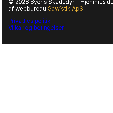
© 2026 Byens Skadedyr - Hjemmesid
af
webbureau
Gawistik ApS
Privatlivs politik
Vilkår og betingelser