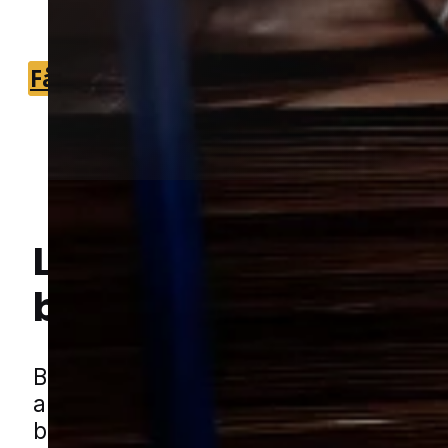
du nemt kan komme videre med sagen
Få et tilbud
+45 51 90 85 46
Lokal bekæmpelse a
borebiller
i Struer
Hej! Hvordan kan jeg hjælpe dig? Har du nogen spørgsmål?
Borebiller kan gøre stor skade i træ, hv
angrebet får lov at udvikle sig over tid
bliver ofte først opdaget, når man ser