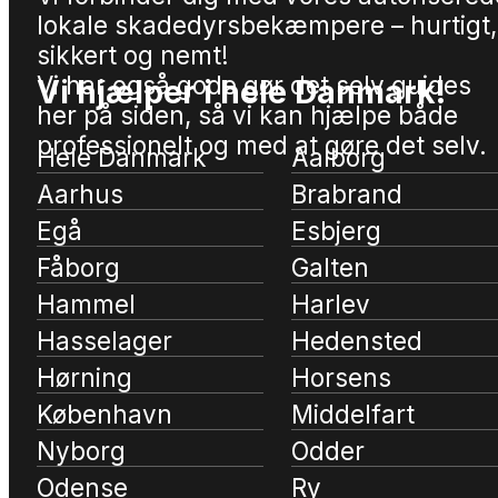
lokale skadedyrsbekæmpere – hurtigt,
sikkert og nemt!
Vi har også gode gør det selv guides
Vi hjælper i hele Danmark!
her på siden, så vi kan hjælpe både
professionelt og med at gøre det selv.
Hele Danmark
Aalborg
Aarhus
Brabrand
Egå
Esbjerg
Fåborg
Galten
Hammel
Harlev
Hasselager
Hedensted
Hørning
Horsens
København
Middelfart
Nyborg
Odder
Odense
Ry