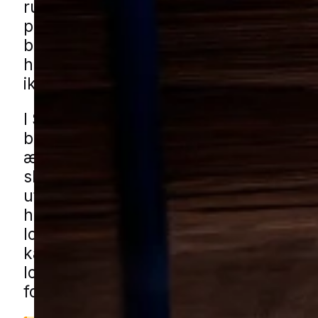
runde huller i træværk eller finder fin
på gulve, karme eller loftsrum. I en b
både ældre boliger og løbende renove
huse er det vigtigt at reagere tidligt, 
ikke breder sig til flere trækonstruktio
I Struer kan problemet især være relev
blandede boligområder med både nye
ældre huse, samt i mindre bygninger 
skure, garager og udhuse, hvor træ oft
uforstyrret i længere tid. Også carport
haveskure kan være steder, hvor angr
lov at udvikle sig, før de bliver bemær
kan få borebillehjælp i Struer gennem
lokale partnere. Udfyld blot formulare
forbinder vi dig med en lokal specialist