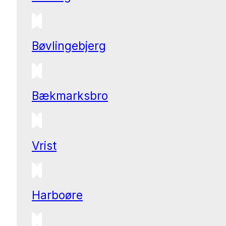
Bøvlingebjerg
Bækmarksbro
Vrist
Harboøre