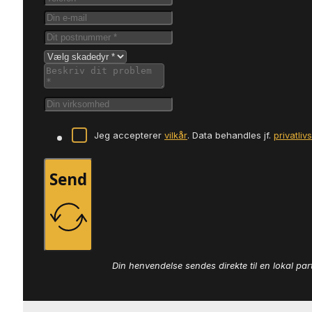
Jeg accepterer
vilkår
. Data behandles jf.
privatliv
Send
Din henvendelse sendes direkte til en lokal par