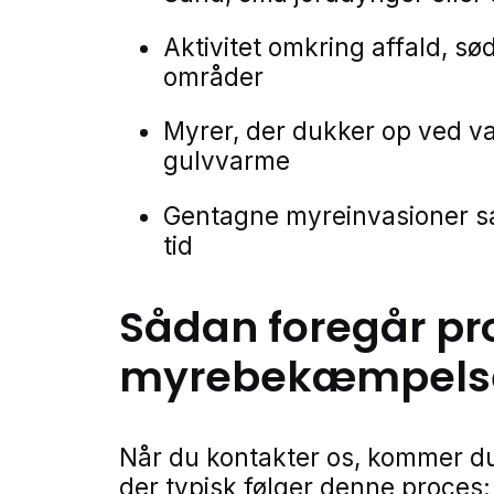
Aktivitet omkring affald, sø
områder
Myrer, der dukker op ved va
gulvvarme
Gentagne myreinvasioner 
tid
Sådan foregår pr
myrebekæmpels
Når du kontakter os, kommer du
der typisk følger denne proces: