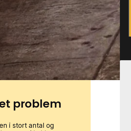
isk omkring stille villaveje,
ost samt ved carporte,
 kan finde skjul og faste
mråder med både ældre og
overgange mellem
Du kan få myrehjælp i Tårup
Udfyld formularen, så
ist fra nærområdet.
 et problem
n i stort antal og