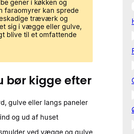
be gener i køkken og
m faraomyrer kan sprede
beskadige træværk og
et sig i vægge eller gulve,
t blive til et omfattende
u bør kigge efter
, gulve eller langs paneler
 ind og ud af huset
 smulder ved vægge og gulve