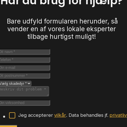
Har du brug for hjælp?
Bare udfyld formularen herunder, så
vender en af vores lokale eksperter
tilbage hurtigst muligt!
Jeg accepterer
vilkår
. Data behandles jf.
privatli