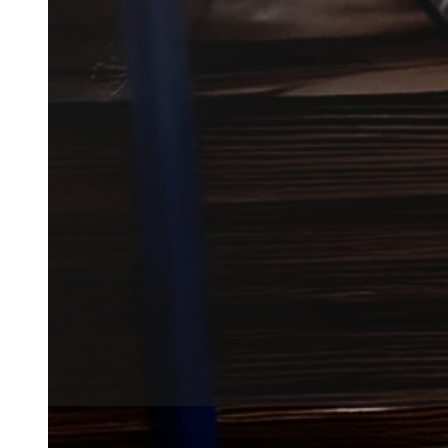
Myrebekæmpelse i Tårup hjælper
tilbagevendende problem ved bo
Vi forbinder dig med lokale par
i nærområdet.
Få et tilbud
+45 51 90 85 46