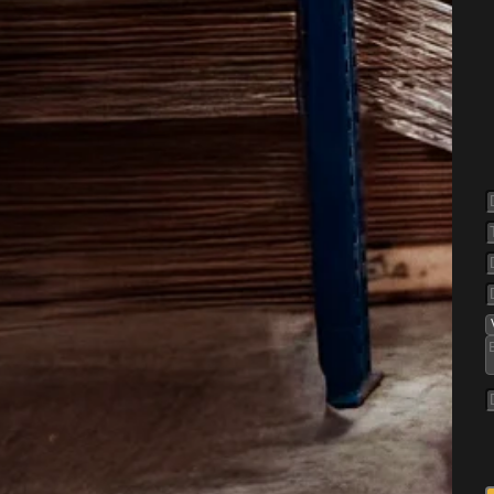
else af
e et mindre irritationsmoment
 omkring boligen. De søger
ulrum og steder med let
 de være svære at holde væk,
uter omkring huset. I mindre
ger og rolige boliggader
at myrerne får mange
sig mellem.