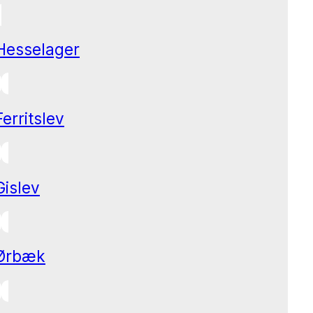
Hesselager
Ferritslev
Gislev
Ørbæk