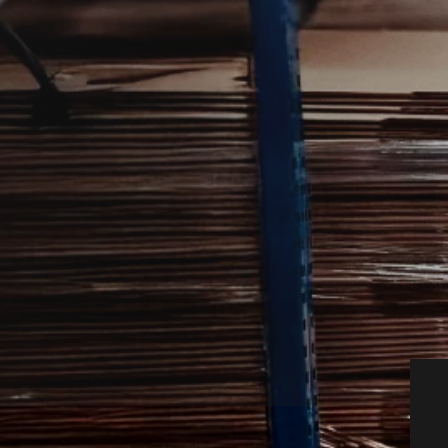
 dig videre, når myrer bliver et
lig eller have.
tnere, så du hurtigt kan få den rette hjælp