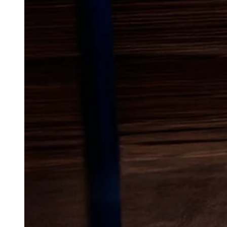
Lokal bekæmp
myrer
i Tårup
Myrer kan hurtigt gå fra at vær
til et tilbagevendende problem
ofte mod lune områder, tørre h
adgang til føde, og derfor kan
hvis de først har fundet gode r
bymiljøer med haver, småbygnin
opstår udfordringen ofte ved, 
uforstyrrede steder at bevæge 