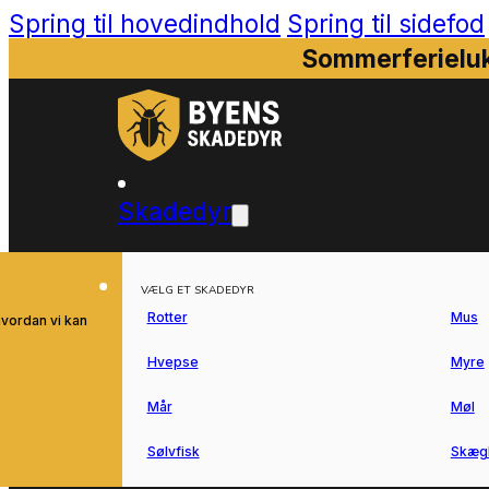
Spring til hovedindhold
Spring til sidefod
Sommerferieluk
Skadedyr
VÆLG ET SKADEDYR
Rotter
Mus
hvordan vi kan
Hvepse
Myre
Mår
Møl
Sølvfisk
Skæg