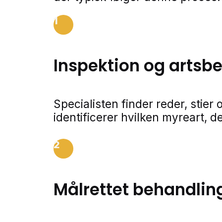
1
Inspektion og arts
Specialisten finder reder, stie
identificerer hvilken myreart, de
2
Målrettet behandlin