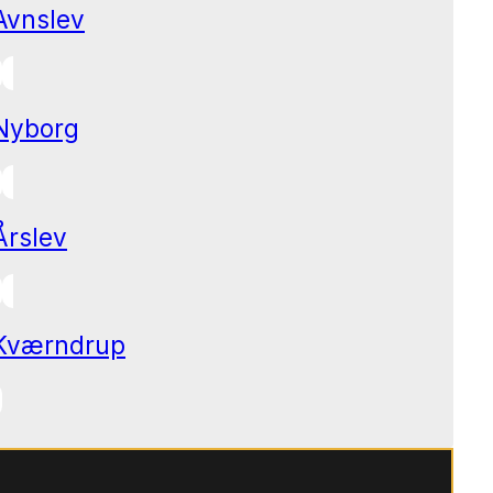
Avnslev
Nyborg
Årslev
Kværndrup