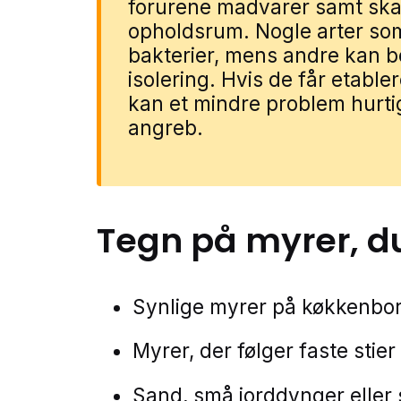
forurene madvarer samt ska
opholdsrum. Nogle arter so
bakterier, mens andre kan 
isolering. Hvis de får etabler
kan et mindre problem hurtig
angreb.
Tegn på
myrer
, d
Synlige myrer på køkkenbord
Myrer, der følger faste stier
Sand, små jorddynger eller