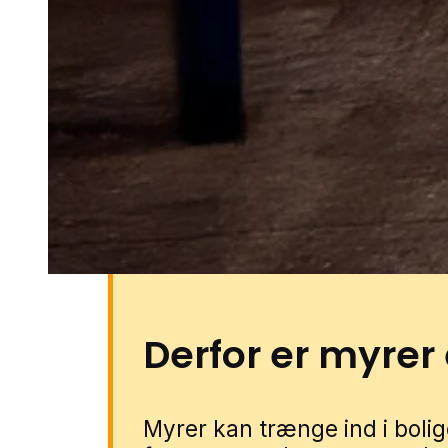
I Tårup viser problemerne sig typ
haver med beplantning og komp
skure og garager, hvor myrer let
færdselsveje. Blandede boligo
nyere huse giver også mange 
belægning, jord og bygninger. 
gennem vores lokale partnere. 
forbinder vi dig med en special
Derfor er myrer
Myrer kan trænge ind i bolige