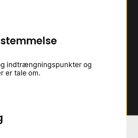
bestemmelse
r og indtrængningspunkter og
r er tale om.
g