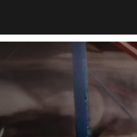
rebekæmpelse i Tårup
æmpelse i