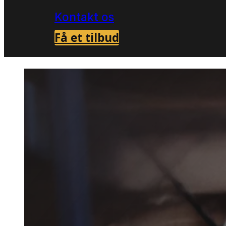
Kontakt os
Få et tilbud
Forside
Skadedyrsbekæmpelse i Tårup
My
>
>
Myrebek
Tårup