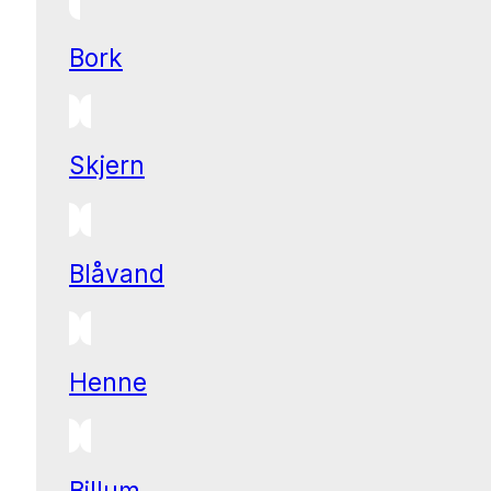
Bork
Skjern
Blåvand
Henne
Billum