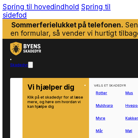
Spring til hovedindhold
Spring til
sidefod
Sommerferielukket på telefonen.
Sen
en formular, så vender vi hurtigt tilbag
Skadedyr
Vi hjælper dig
VÆLG ET SKADEDYR
Rotter
Mus
Klik på et skadedyr for at læse
mere, og høre om hvordan vi
Muldvarp
Hveps
kan hjælpe dig
Myre
Kakker
Mår
Møl