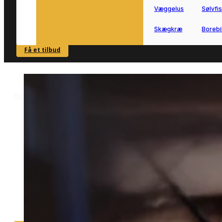
Væggelus
Sølvfi
Skægkræ
Borebi
Få et tilbud
SE OVERSIGT
Forside
Skadedyrsbekæmpelse i Tarm
Myrebekæmpelse i Tarm
>
>
Myrebekæmpelse i Tarm
Effektiv myrebekæmpelse i Tarm uden
besvær.
Vores lokale partnere hjælper dig
hurtigt videre når myrerne begynder a
fylde for meget i hus eller have.