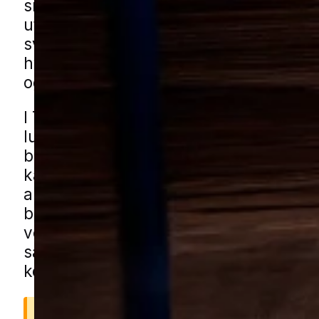
små sprækker og fuger hvor myrerne
uforstyrret kan bevæge sig. Det kan 
svært selv at overskue hvor de komme
hvordan man får stoppet problemet eff
og varigt.
I Tarm ses myrer ofte omkring rolige o
lukkede villaveje hvor haver med hæk
buskads og kompost giver gode levest
kan dukke op ved carporte, haveskure
andre småbygninger og derfra finde vej
boligen. Du kan få myrehjælp i Tarm 
vores lokale partnere. Udfyld blot for
så forbinder vi dig med en specialist d
kender området og de typiske boligtyp