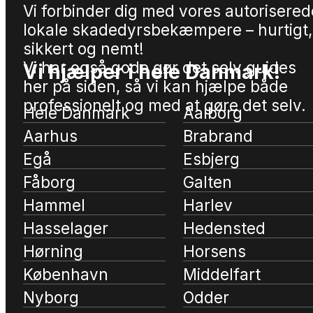
Vi forbinder dig med vores autorisered
lokale skadedyrsbekæmpere – hurtigt,
sikkert og nemt!
Vi har også gode gør det selv guides
Vi hjælper i hele Danmark!
her på siden, så vi kan hjælpe både
professionelt og med at gøre det selv.
Hele Danmark
Aalborg
Aarhus
Brabrand
Egå
Esbjerg
Fåborg
Galten
Hammel
Harlev
Hasselager
Hedensted
Hørning
Horsens
København
Middelfart
Nyborg
Odder