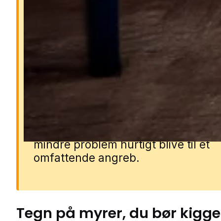
Derfor er myrer et proble
Myrer kan trænge ind i boligen i sto
antal og forurene madvarer samt s
gener i køkken og opholdsrum. Nog
arter som faraomyrer kan sprede
bakterier, mens andre kan beskadi
træværk og isolering. Hvis de får
etableret sig i vægge eller gulve, k
mindre problem hurtigt blive til et
omfattende angreb.
Tegn på
myrer
, du bør kigge