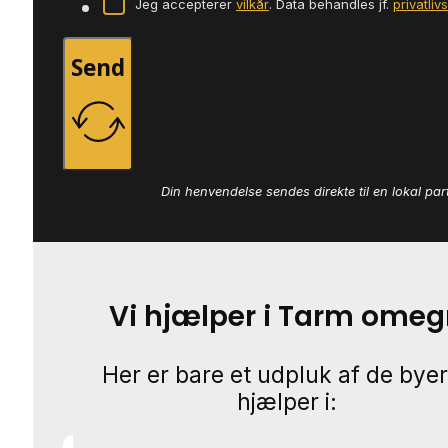
Jeg accepterer
vilkår
. Data behandles jf.
privatliv
Send
Din henvendelse sendes direkte til en lokal par
Vi hjælper i Tarm ome
Her er bare et udpluk af de byer
hjælper i: