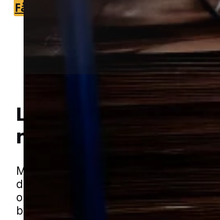
Få et tilbud
+45 51 90 85 46
Lokal bekæmpelse a
myrer
i Tarm
Hej! Hvordan kan jeg hjælpe dig? Har du nogen spørgsmål?
Myre kan hurtigt blive en daglig irritat
de finder vej ind i huset eller samler si
omkring terrassen. I mindre byer med
blandede boligområder kan der være