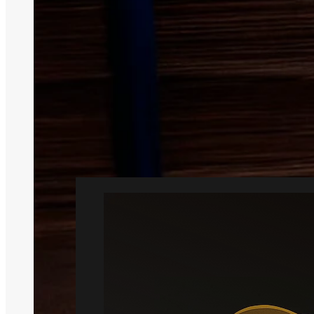
Skaded
Skadedyr
Vi 
Profession
Rotte
Læs mere