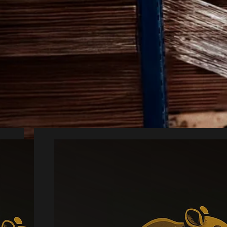
yrsbekæmpelse i
 kan hurtigt udvikle sig og skabe utrygh
kan forbinde dig med en lokal partner fra
el hjælp giver en grundig vurdering og en 
Mus
Læs mere