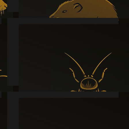
Kakkerlak
Læs mere
Sølvfisk