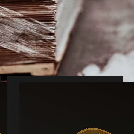
 Tjæreborg
ed i hverdagen.
 Tjæreborg.
målrettet løsning.
Muldvarp
Læs mere