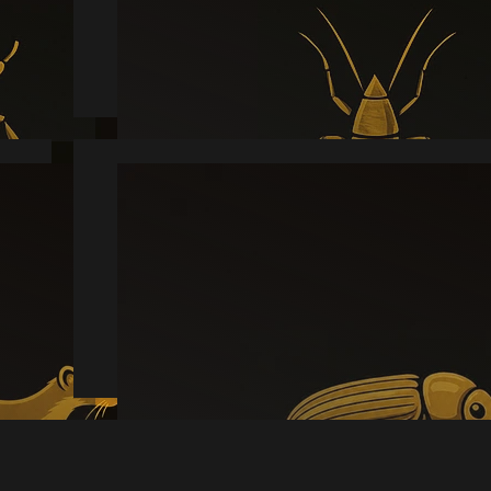
Læs mere
Borebille
Læs mere