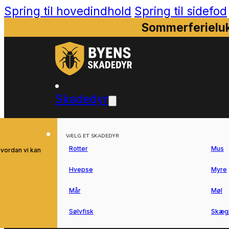
Spring til hovedindhold
Spring til sidefod
Sommerferieluk
Skadedyr
VÆLG ET SKADEDYR
Rotter
Mus
hvordan vi kan
Hvepse
Myre
Mår
Møl
Sølvfisk
Skæg