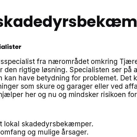
l skadedyrsbekæm
alister
rsspecialist fra nærområdet omkring Tjære
 den rigtige løsning. Specialisten ser på 
m kan have betydning for problemet. Det k
nger som skure og garager eller ved affal
fhjælper her og nu og mindsker risikoen fo
ant lokal skadedyrsbekæmper.
 omfang og mulige årsager.