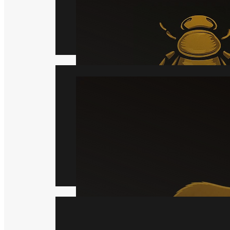
Læs mere
Mår
Læs mere