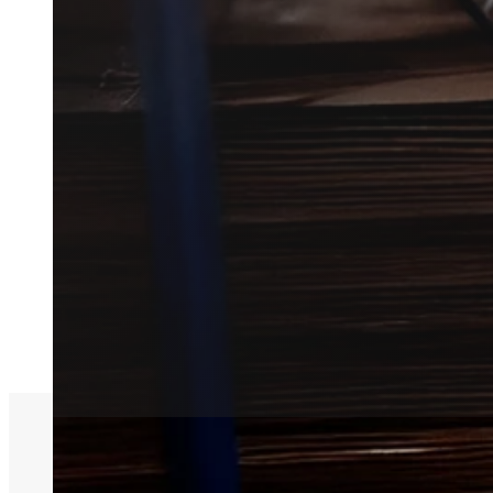
Få hurtig hjælp til skadedyrsb
Vi forbinder dig med en lokal p
og erhverv.
Få et tilbud
+45 51 90 85 46