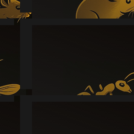
Myre
Læs mere
Skægkræ