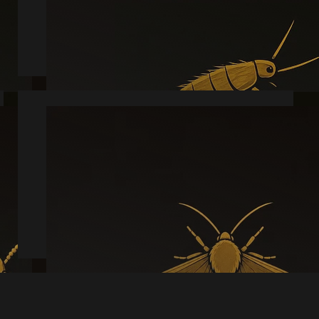
Læs mere
Møl
Læs mere