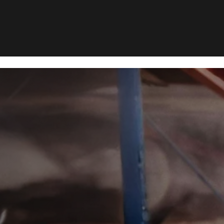
g
yrsbekæmp
org