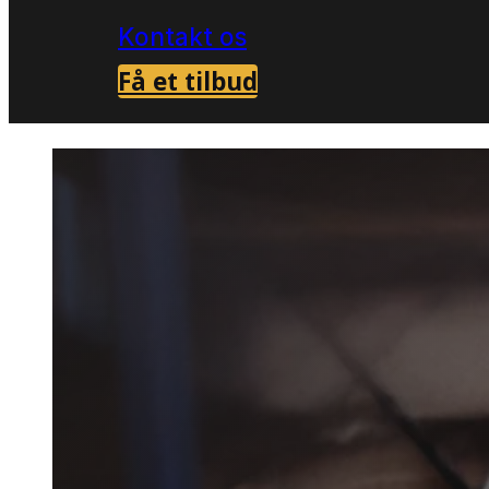
Kontakt os
Få et tilbud
Forside
Skadedyrsbekæmpelse i Tjærebor
>
Skaded
i Tjæreb