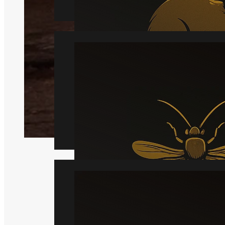
Hveps
Læs mere
Væggelus