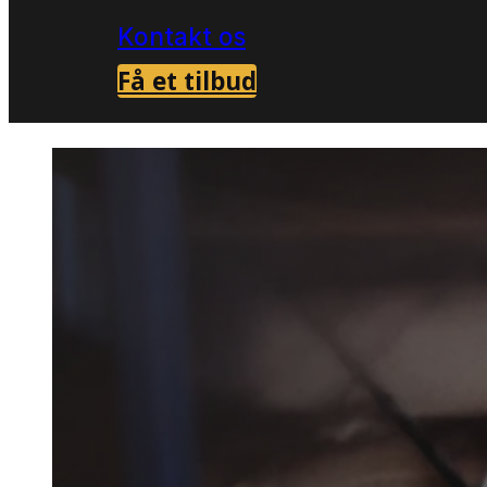
Kontakt os
Få et tilbud
Forside
Skadedyrsbekæmpelse i Tønder
M
>
>
Mårbek
Tønder