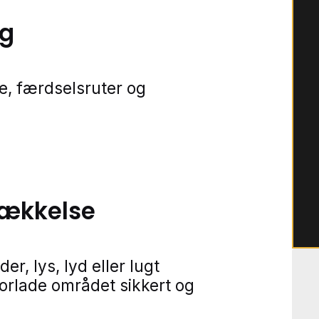
ng
e, færdselsruter og
rækkelse
r, lys, lyd eller lugt
forlade området sikkert og