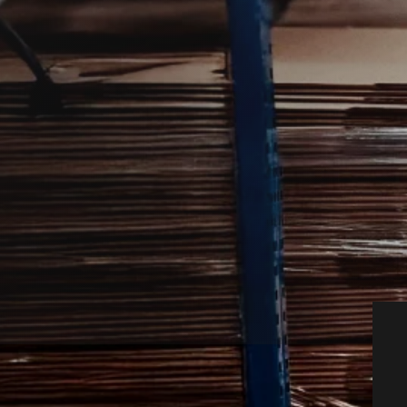
r uden besvær for dig som boligejer.
kale skadedyrsteknikere, der hurtigt kan
 sikkert.