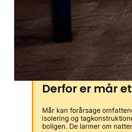
små grønne strøg imellem huse
skure, garager og udhuse kan o
ligesom rolige og lukkede villav
opdage problemet i tide. Du ka
gennem vores lokale partnere. 
forbinder vi dig med en lokal sp
typiske forhold i området.
Derfor er mår e
Mår kan forårsage omfattend
isolering og tagkonstruktione
boligen. De larmer om natten