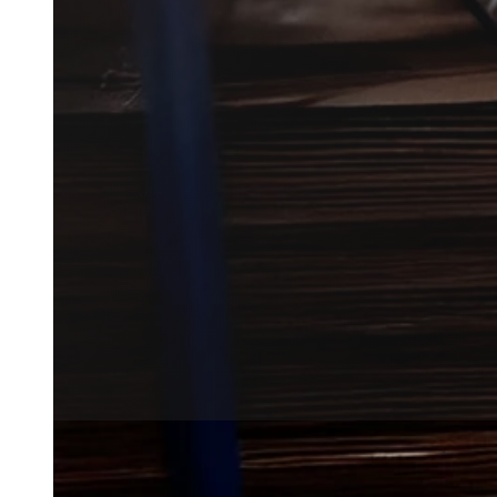
Effektiv mårbekæmpelse i Tønde
Vi forbinder dig med erfarne lo
vurdere og håndtere din mårsag
Få et tilbud
+45 51 90 85 46