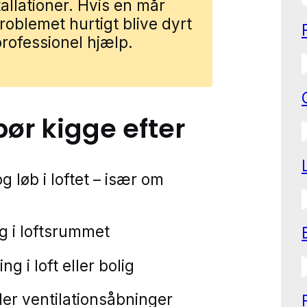
allationer. Hvis en mår
problemet hurtigt blive dyrt
rofessionel hjælp.
bør kigge efter
 løb i loftet – især om
ng i loftsrummet
ng i loft eller bolig
ller ventilationsåbninger