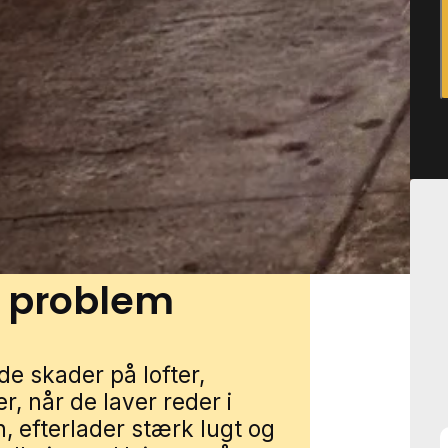
ne. Mindre bygninger som
gså give gode skjulesteder,
eje kan gøre det svært at
n få mårhjælp i Tønder
Udfyld blot formularen, så
ecialist, der kender de
t problem
e skader på lofter,
r, når de laver reder i
, efterlader stærk lugt og