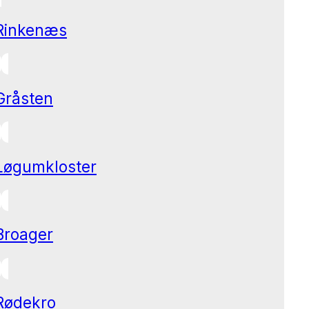
Rinkenæs
Gråsten
Løgumkloster
Broager
Rødekro