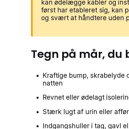
kan ødelægge kabler og inst
først har etableret sig, kan 
og svært at håndtere uden p
Tegn på
mår
, du 
Kraftige bump, skrabelyde og
natten
Revnet eller ødelagt isoleri
Stærk lugt af urin eller afføri
Indgangshuller i tag, gavl e