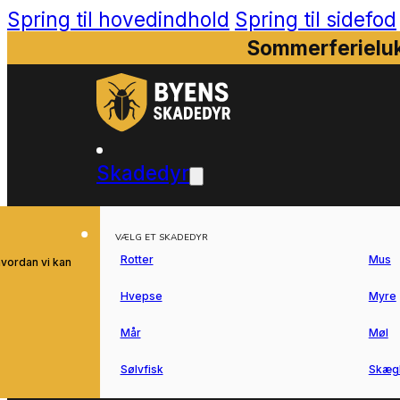
Spring til hovedindhold
Spring til sidefod
Sommerferieluk
Skadedyr
VÆLG ET SKADEDYR
Rotter
Mus
hvordan vi kan
Hvepse
Myre
Mår
Møl
Sølvfisk
Skæg