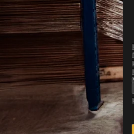
else af
ing boliger, hvor de ofte
an lave skader på isolering
r og irriterer i hverdagen. I
er er det vigtigt hurtigt at
tivitet, så både bygning og
ligt.
boligkvarterer og nyere
, ofte med haver, hække og