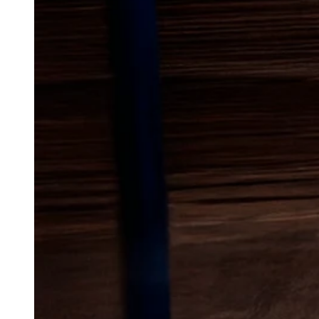
Lokal bekæmp
mår
i Tønder
Mår kan være en stor gene omkr
søger ly tæt på mennesker. De k
og efterlade spor, der både lugte
et område med blandede boligtyp
reagere, hvis man mistænker ak
indeklima bliver skånet mest mu
I Tønder ligger der både ældre 
parcelhusområder side om side