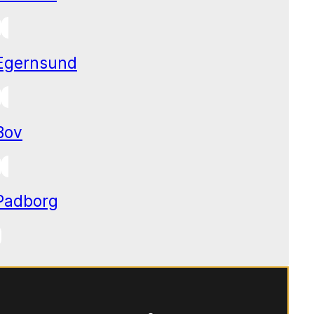
Egernsund
Bov
Padborg