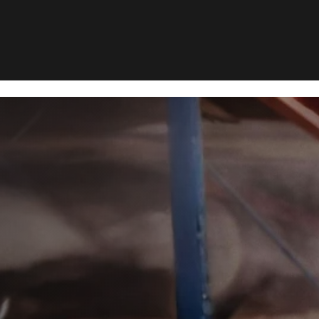
årbekæmpelse i Tønder
æmpelse i