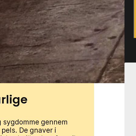
råder med både nye og ældre
 Mindre bygninger som skure,
ver med hække, buskads og
or mus at opholde sig tæt på
 Varde gennem vores lokale
n, så forbinder vi dig med en
rådet og de typiske
rlige
 og sygdomme gennem
pels. De gnaver i