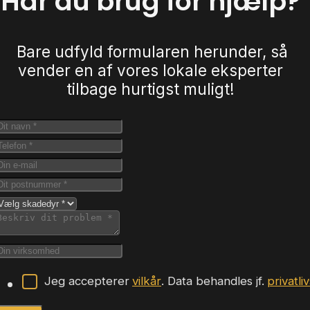
Har du brug for hjælp?
Bare udfyld formularen herunder, så
vender en af vores lokale eksperter
tilbage hurtigst muligt!
Jeg accepterer
vilkår
. Data behandles jf.
privatli