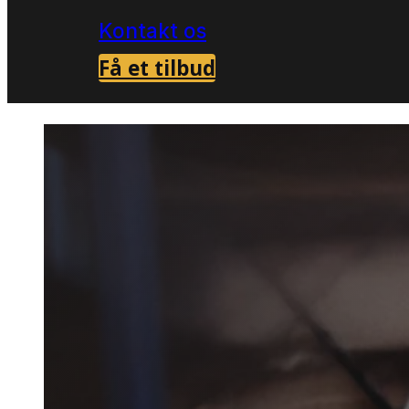
Kontakt os
Få et tilbud
Forside
Skadedyrsbekæmpelse i Varde
Mu
>
>
Musebe
Varde