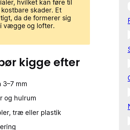
aler, hvilket kan føre til
 kostbare skader. Et
igt, da de formerer sig
 i vægge og lofter.
 bør kigge efter
å 3–7 mm
er og hulrum
r, træ eller plastik
lering