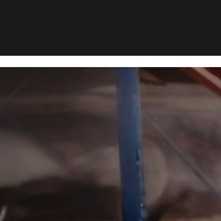
sebekæmpelse i Varde
kæmpelse i