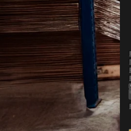
else af
ne, når de først finder vej
sk mod steder med ro, varme
an både private hjem og
lemer. Det er vigtigt at
ventar og varer undgås, og så
 flere rum eller bygninger.
rterer, rolige og lukkede