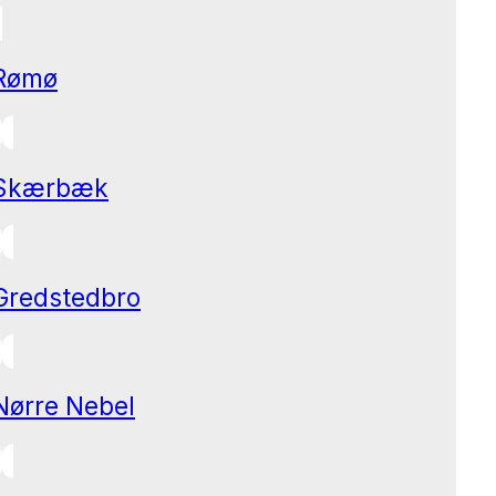
Rømø
Skærbæk
Gredstedbro
Nørre Nebel