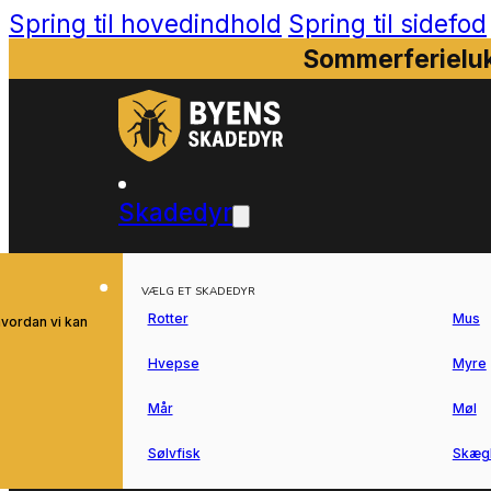
Spring til hovedindhold
Spring til sidefod
Sommerferieluk
Skadedyr
VÆLG ET SKADEDYR
Rotter
Mus
hvordan vi kan
Hvepse
Myre
Mår
Møl
Sølvfisk
Skæg