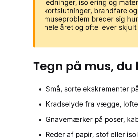
ledninger, isolering og materi
kortslutninger, brandfare og
museproblem breder sig hurt
hele året og ofte lever skjult
Tegn på
mus
, du
Små, sorte ekskrementer p
Kradselyde fra vægge, loft
Gnavemærker på poser, kable
Reder af papir, stof eller iso