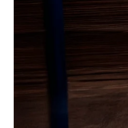
Lokal bekæmp
mus
i Varde
Mus kan hurtigt blive en stor ge
ind i bygninger. De søger typi
og adgang til føde, og derfor k
mindre virksomheder opleve prob
reagere tidligt, så skader på in
musene ikke når at brede sig til
I Varde kan både ældre boligkva