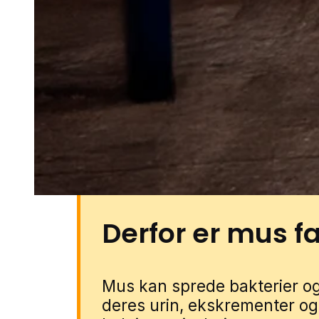
villaveje og blandede boligom
huse give skjulesteder til mus.
garager og haveskure samt ha
kompost kan også gøre det let f
boligen. Du kan få musehjælp i
partnere. Udfyld blot formulare
lokal specialist, der kender om
bygningstyper.
Derfor er mus fa
Mus kan sprede bakterier
deres urin, ekskrementer og 