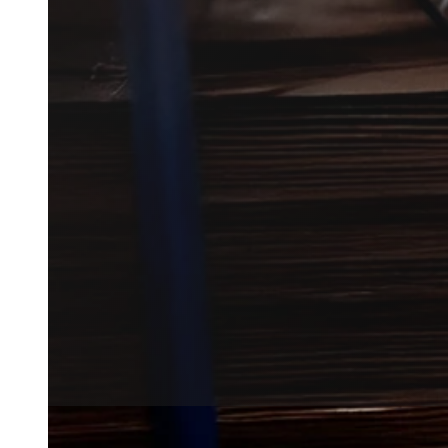
Musebekæmpelse i Varde udføres
forhold.
Her hjælper vi dig videre til e
vurdere og løse problemet effek
Få et tilbud
+45 51 90 85 46