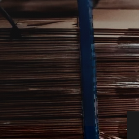
 bedst af folk, der kender lokale
n musespecialist fra nærområdet, som kan
tivt.