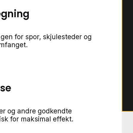
ægning
gen for spor, skjulesteder og
omfanget.
lse
ner og andre godkendte
isk for maksimal effekt.