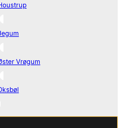
Houstrup
Jegum
Øster Vrøgum
Oksbøl