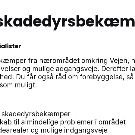
l skadedyrsbekæmp
alister
kæmper fra nærområdet omkring Vejen, nå
elser og mulige adgangsveje. Derefter l
omhed. Du får også råd om forebyggelse, så
 som muligt.
ren skadedyrsbekæmper
ab til almindelige problemer i området
earealer og mulige indgangsveje