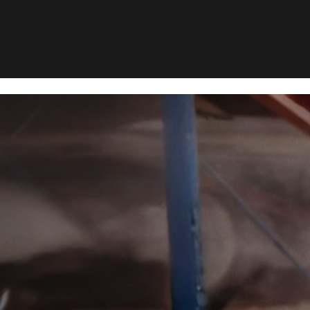
yrsbekæmp