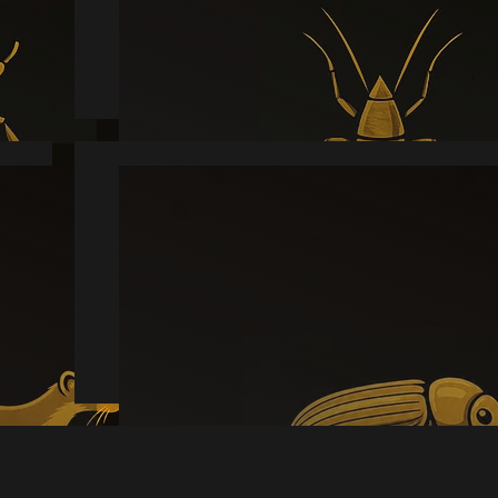
Læs mere
Borebille
Læs mere