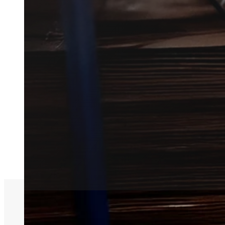
Har du brug for skadedyrsbekæm
Vi hjælper dig hurtigt videre og
skadedyrstekniker i Vejen.
Få et tilbud
+45 51 90 85 46