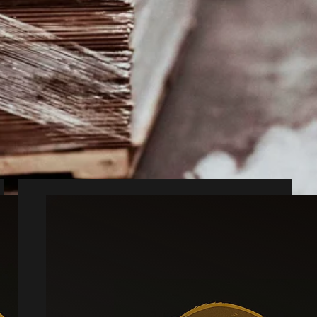
kadedyr
de rigtige midler.
ålrettet behandling.
kan hjælpe hurtigt.
Muldvarp
Læs mere