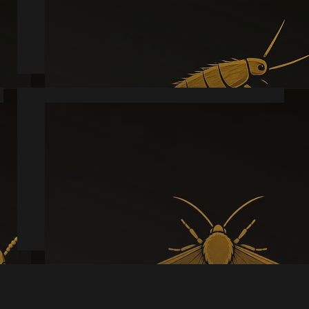
Læs mere
Møl
Læs mere