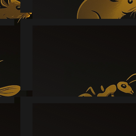
Myre
Læs mere
Skægkræ