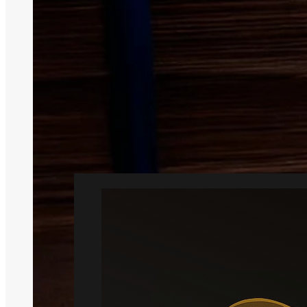
Eff
Skadedyrsbe
Professionel
Vi forbinde
Rotte
Læs mere