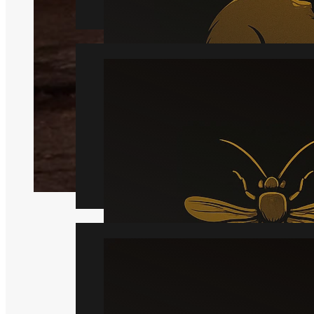
Hveps
Læs mere
Væggelus