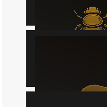
Læs mere
Mår
Læs mere