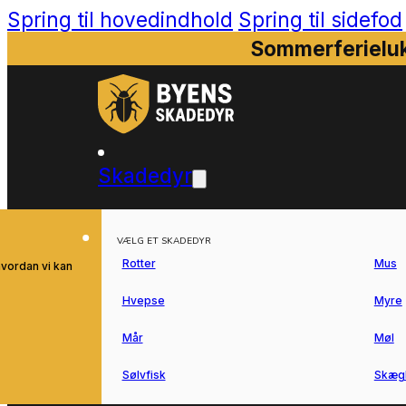
Spring til hovedindhold
Spring til sidefod
Sommerferieluk
Skadedyr
VÆLG ET SKADEDYR
Rotter
Mus
hvordan vi kan
Hvepse
Myre
Mår
Møl
Sølvfisk
Skæg