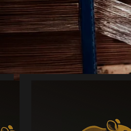
ektiv hjælp mod s
kæmpelse kræver ofte den rette viden og 
 hjælp sikrer en grundig gennemgang og m
r dig med en lokal partner fra Vejen, som 
Mus
Læs mere