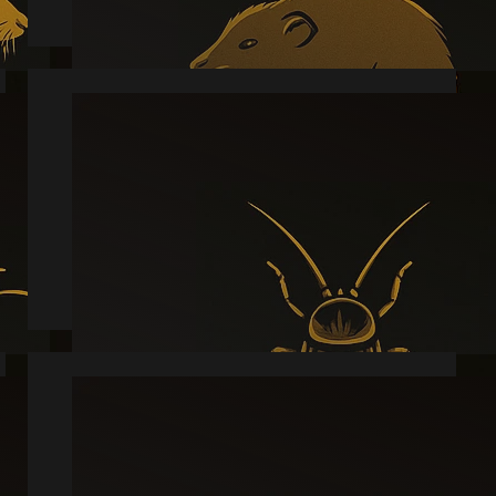
Kakkerlak
Læs mere
Sølvfisk