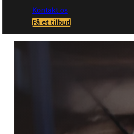
Kontakt os
Få et tilbud
Forside
Skadedyrsbekæmpelse i Vejen
>
Skaded
i Vejen