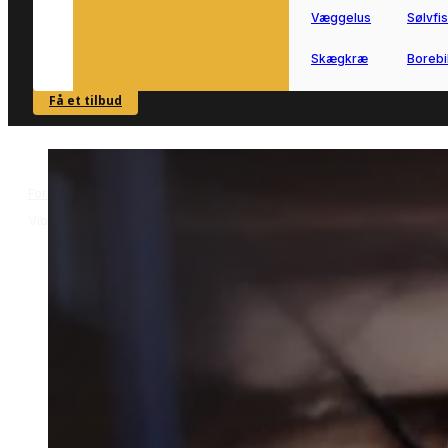
Væggelus
Sølvfi
Skægkræ
Borebi
Få et tilbud
SE OVERSIGT
Forside
Skadedyrsbekæmpelse i Viby J
Muldvarpebekæmpelse i
>
>
Viby J
Muldvarpebekæmpelse i
Viby J
Muldvarpebekæmpelse i Viby J udføre
trygt gennem vores lokale
samarbejdspartnere.
Få hjælp til at begrænse