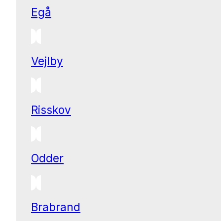
Egå
Vejlby
Risskov
Odder
Brabrand