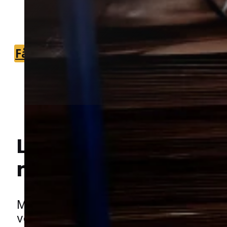
muldvarpeskud og skåne din have me
en faglig løsning.
Få et tilbud
+45 51 90 85 46
Lokal bekæmpelse a
muldvarpe
i Viby J
Hej! Hvordan kan jeg hjælpe dig? Har du nogen spørgsmål?
Muldvarpe kan på kort tid ændre en el
velplejet græsplæne til et ujævnt om