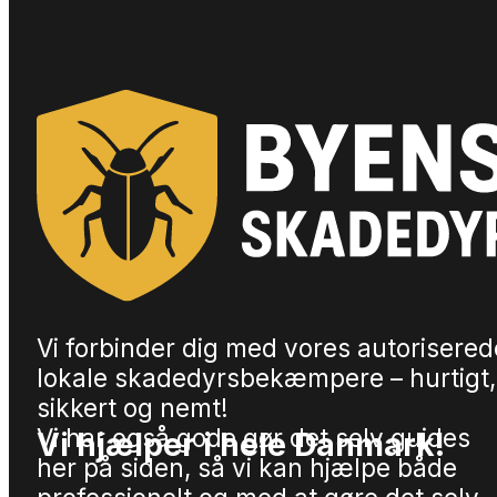
Vi forbinder dig med vores autorisered
lokale skadedyrsbekæmpere – hurtigt,
sikkert og nemt!
Vi har også gode gør det selv guides
Vi hjælper i hele Danmark!
her på siden, så vi kan hjælpe både