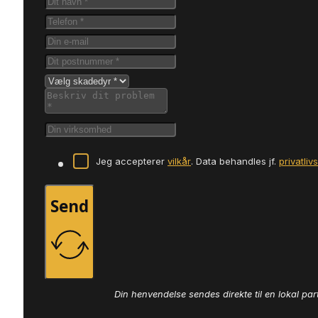
Jeg accepterer
vilkår
. Data behandles jf.
privatliv
Send
Din henvendelse sendes direkte til en lokal par