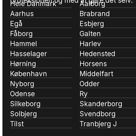
professionelt og med at gøre det selv.
Hele Danmark
Aalborg
Aarhus
Brabrand
Egå
Esbjerg
Fåborg
Galten
Hammel
Harlev
Hasselager
Hedensted
Hørning
Horsens
København
Middelfart
Nyborg
Odder
Odense
Ry
Silkeborg
Skanderborg
Solbjerg
Svendborg
Tilst
Tranbjerg J