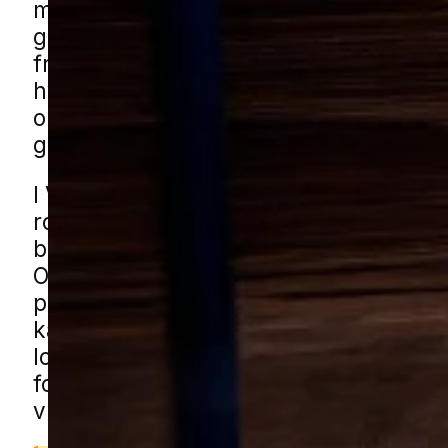
mange skud. I områder med private ha
grønne fællesarealer kan det være ek
frustrerende når plænen bruges flittigt
hverdagen. Effektiv bekæmpelse hand
om at fjerne de aktive dyr og forebyg
gener fra undergrunden.
I Viby J ses udfordringerne typisk i ha
rolige og lukkede villaveje samt i blan
boligområder med både nye og ældre 
Også grønne bælter og mindre skovsti
på bebyggelse kan blive gennemgrave
kan få muldvarphjælp i Viby J gennem
lokale partnere. Udfyld blot formulare
forbinder vi dig med en fagperson der
vurdere situationen og sætte målrettet