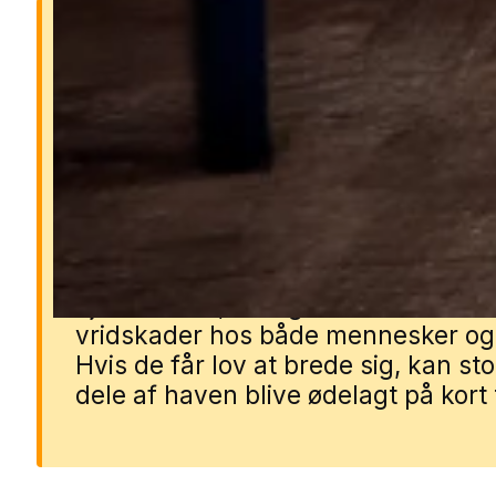
Derfor er muldvarpe et
problem
Muldvarpe kan hurtigt ødelægge
græsplæner og grønne områder m
deres gange og muldskud. Deres
underjordiske tunneller kan skabe
ujævnheder, som giver risiko for
vridskader hos både mennesker og
Hvis de får lov at brede sig, kan st
dele af haven blive ødelagt på kort 