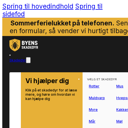
Spring til hovedindhold
Spring til
sidefod
Sommerferielukket på telefonen.
Sen
en formular, så vender vi hurtigt tilbag
Skadedyr
Vi hjælper dig
VÆLG ET SKADEDYR
Rotter
Mus
Klik på et skadedyr for at læse
mere, og høre om hvordan vi
Muldvarp
Hveps
kan hjælpe dig
Myre
Kakker
Mår
Møl