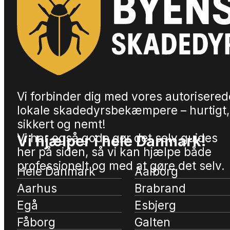
Vi forbinder dig med vores autorisered
lokale skadedyrsbekæmpere – hurtigt,
sikkert og nemt!
Vi har også gode gør det selv guides
Vi hjælper i hele Danmark!
her på siden, så vi kan hjælpe både
professionelt og med at gøre det selv.
Hele Danmark
Aalborg
Aarhus
Brabrand
Egå
Esbjerg
Fåborg
Galten