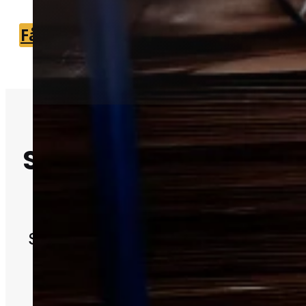
Få et tilbud
+45 51 90 85 46
Skadedyrsbekæmpe
i Vipperød
Skadedyr kan hurtigt skabe utryghed 
hjem og bygninger.
Professionel hjælp giver en grundig
vurdering og den rigtige løsning.