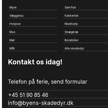
Myre
Sølvfisk
Væggelus
Kakkerlak
Hvepse
Muldvarp
Mus
Skægkræ
Møl
Borebiller
Mår
Alle skadedyr
Kontakt os idag!
Telefon på ferie, send formular
+45 51 90 85 46
info@byens-skadedyr.dk