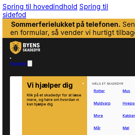
Spring til hovedindhold
Spring til
sidefod
Sommerferielukket på telefonen.
Sen
en formular, så vender vi hurtigt tilbag
Skadedyr
Vi hjælper dig
VÆLG ET SKADEDYR
Rotter
Mus
Klik på et skadedyr for at læse
mere, og høre om hvordan vi
Muldvarp
Hveps
kan hjælpe dig
Myre
Kakker
Mår
Møl