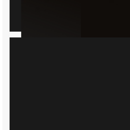
Borebille
Læs mere
Har du bare brug for hjæ
Bare rolig, så er du kommet til det 
sted, bare indsend en formular he
kommer der en lokal ekspert ud 
hjælper dig.
Få et tilbud
+45 51 90 85 46