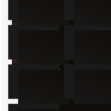
Myre
Kakkerlak
Læs mere
Læs mere
Væggelus
Skægkræ
Læs mere
Læs mere
Sølvfisk
Mår
Læs mere
Læs mere