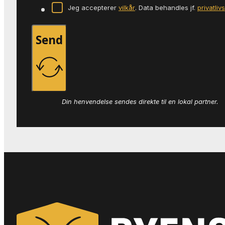
Jeg accepterer
vilkår
. Data behandles jf.
privatliv
Send
Din henvendelse sendes direkte til en lokal partner.