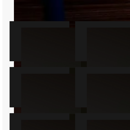
Vi kan forbinde dig med en lokal
partner fra Vipperød.
Rotte
Mus
Læs mere
Læs mere
Muldvarp
Hveps
Læs mere
Læs mere