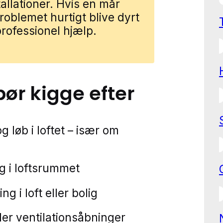
allationer. Hvis en mår
problemet hurtigt blive dyrt
rofessionel hjælp.
bør kigge efter
 løb i loftet – især om
ng i loftsrummet
ng i loft eller bolig
ller ventilationsåbninger