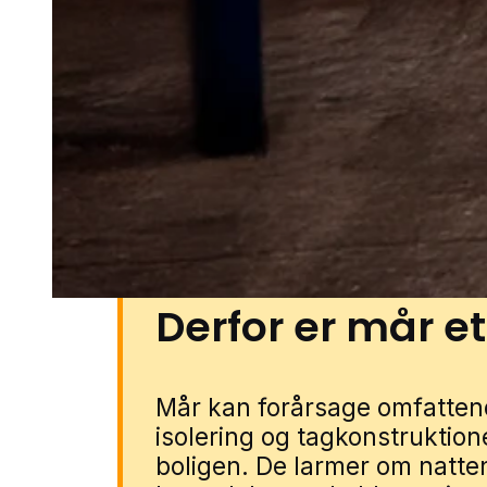
boligområder med ældre huse 
hvor mår kan udnytte hulrum, 
adgangsveje til bygninger. Og
med lagerbygninger og udhuse k
få mårhjælp i Vojens gennem vo
blot formularen og vi forbinder 
der kender de typiske bygnings
Derfor er mår e
Mår kan forårsage omfattend
isolering og tagkonstruktione
boligen. De larmer om natten