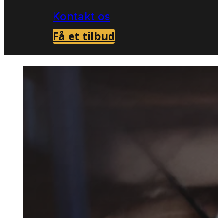
Kontakt os
Få et tilbud
Forside
Skadedyrsbekæmpelse i Vojens
Må
>
>
Mårbek
Vojens