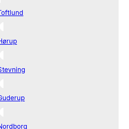
Toftlund
Hørup
Stevning
Guderup
Nordborg