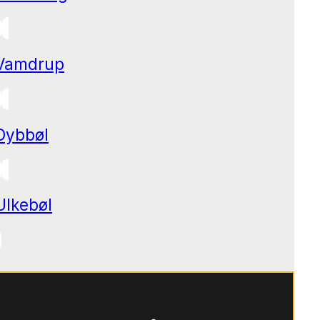
Vamdrup
Dybbøl
Ulkebøl