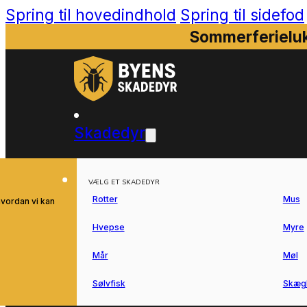
Spring til hovedindhold
Spring til sidefod
Sommerferieluk
Skadedyr
VÆLG ET SKADEDYR
Rotter
Mus
hvordan vi kan
Hvepse
Myre
Mår
Møl
Sølvfisk
Skæg