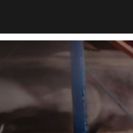
rbekæmpelse i Vojens
æmpelse i