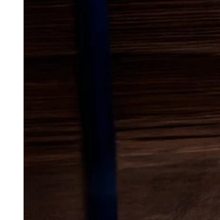
Lokal bekæmp
mår
i Vojens
Mår kan være en stor belastning
mindre virksomheder, især når d
tagkonstruktioner eller ind i lof
ødelægge isolering og efterlade
bliver ubehagelige i hverdagen. 
desto lettere er det at begræn
gentagelse.
I Vojens er der både rolige og l