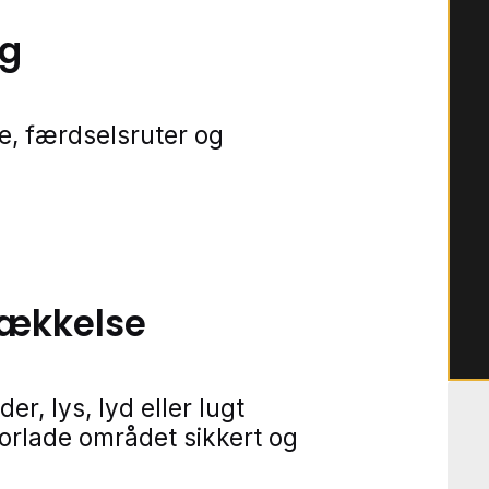
ng
e, færdselsruter og
rækkelse
r, lys, lyd eller lugt
forlade området sikkert og