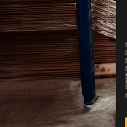
else af
 for både boligejere og
e finder vej op i
trum. De kan lave støj,
 lugtgener, som hurtigt
Jo før de bliver håndteret,
se skaderne og forebygge
ukkede villaveje, blandede