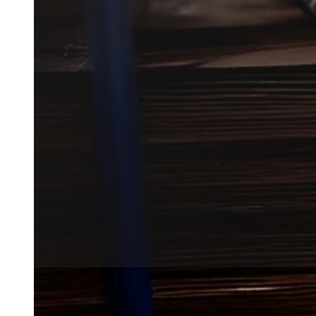
Effektiv mårbekæmpelse i Vojen
Få kontakt til en lokal skadedy
situationen og lægge en plan.
Få et tilbud
+45 51 90 85 46