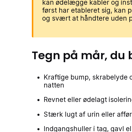
kan ødelægge kabler og inst
først har etableret sig, kan 
og svært at håndtere uden p
Tegn på
mår
, du 
Kraftige bump, skrabelyde og
natten
Revnet eller ødelagt isoleri
Stærk lugt af urin eller afføri
Indgangshuller i tag, gavl e