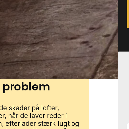
og nyere parcelhusområder,
carporte og haveskure som
så mindre erhvervsområder
an blive påvirket. Du kan
res lokale partnere. Udfyld
dig med en lokal specialist,
typer i området.
t problem
e skader på lofter,
r, når de laver reder i
, efterlader stærk lugt og