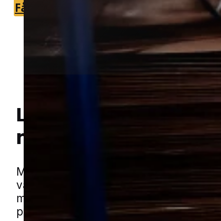
Få et tilbud
+45 51 90 85 46
Lokal bekæmpelse a
mus
i Vojens
Hej! Hvordan kan jeg hjælpe dig? Har du nogen spørgsmål?
Mus finder hurtigt vej til steder hvor d
varme, skjul og adgang til mad. I mind
med rolige boligområder kan det både 
private hjem, mindre erhverv og udhus