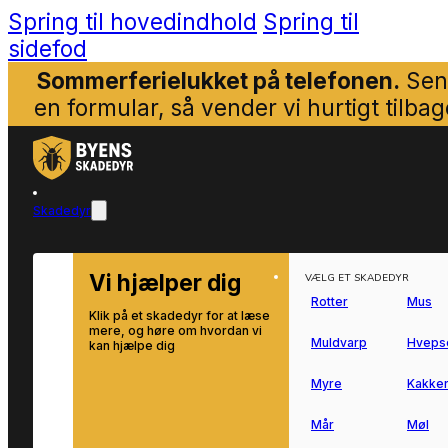
Spring til hovedindhold
Spring til
sidefod
Sommerferielukket på telefonen.
Sen
en formular, så vender vi hurtigt tilbag
Skadedyr
Vi hjælper dig
VÆLG ET SKADEDYR
Rotter
Mus
Klik på et skadedyr for at læse
mere, og høre om hvordan vi
Muldvarp
Hveps
kan hjælpe dig
Myre
Kakker
Mår
Møl