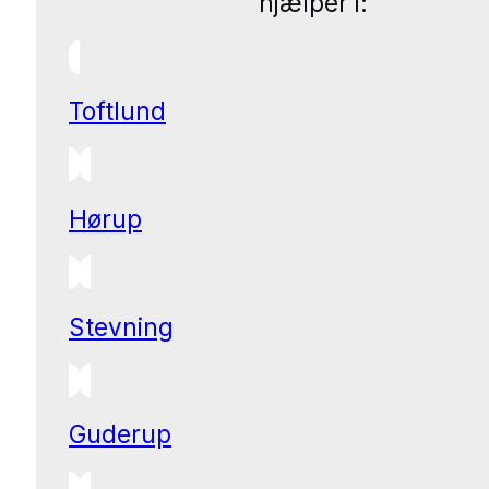
hjælper i:
Toftlund
Hørup
Stevning
Guderup