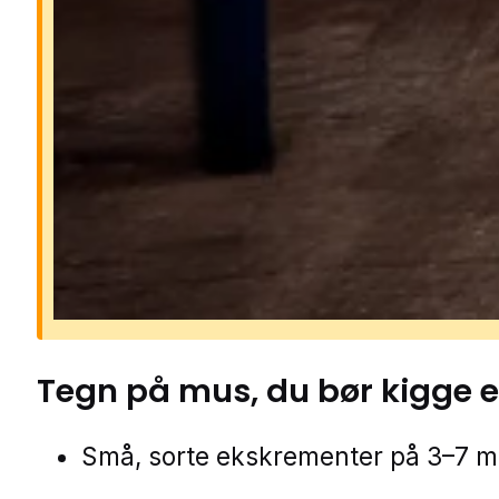
Mus kan sprede bakterier og syg
gennem deres urin, ekskrementer 
pels. De gnaver i ledninger, isoleri
materialer, hvilket kan føre til
kortslutninger, brandfare og kostb
skader. Et museproblem breder sig
hurtigt, da de formerer sig hele åre
ofte lever skjult i vægge og lofter.
Tegn på
mus
, du bør kigge e
Små, sorte ekskrementer på 3–7 