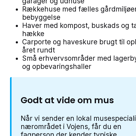
garager og udhuse
Rækkehuse med fælles gårdmiljøer
bebyggelse
Haver med kompost, buskads og t
hække
Carporte og haveskure brugt til o
året rundt
Små erhvervsområder med lagerb
og opbevaringshaller
Godt at vide om mus
Når vi sender en lokal musespeciali
nærområdet i Vojens, får du en
fagperson der kender typiske