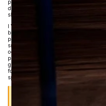
problemet opstår. Jo tidligere der rea
de første tegn, jo lettere er det at be
skaderne på bygninger og inventar.
I Vojens ses museproblemer typisk i b
boligområder med både ældre huse og
parcelhuse, hvor der ofte også er carp
små skure. Også haver med hække, b
og kompost kan give gode gemmested
på bygninger. Du kan få musehjælp i 
gennem vores lokale partnere. Udfyld 
formularen og vi forbinder dig med en 
specialist.
Derfor er mus farlige