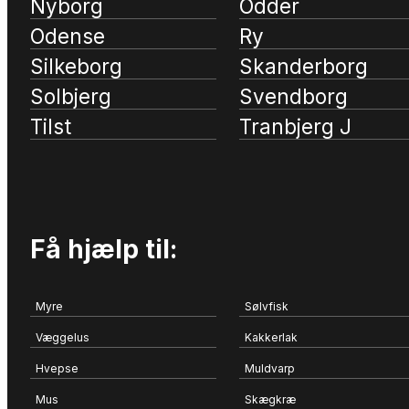
Nyborg
Odder
Odense
Ry
Silkeborg
Skanderborg
Solbjerg
Svendborg
Tilst
Tranbjerg J
Få hjælp til:
Myre
Sølvfisk
Væggelus
Kakkerlak
Hvepse
Muldvarp
Mus
Skægkræ