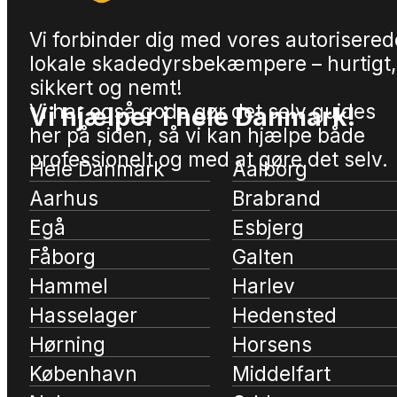
Vi forbinder dig med vores autorisered
lokale skadedyrsbekæmpere – hurtigt,
sikkert og nemt!
Vi har også gode gør det selv guides
Vi hjælper i hele Danmark!
her på siden, så vi kan hjælpe både
professionelt og med at gøre det selv.
Hele Danmark
Aalborg
Aarhus
Brabrand
Egå
Esbjerg
Fåborg
Galten
Hammel
Harlev
Hasselager
Hedensted
Hørning
Horsens
København
Middelfart