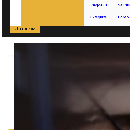
Væggelus
Sølvfi
Skægkræ
Borebi
Få et tilbud
SE OVERSIGT
Forside
Skadedyrsbekæmpelse i Vojens
Musebekæmpelse i Vojen
>
>
Musebekæmpelse i Vojens
Effektiv musebekæmpelse i Vojens me
lokale specialister der kender området
Få hjælp til at fjerne mus og sikre bolig
udhuse og mindre erhverv på en tryg
måde.