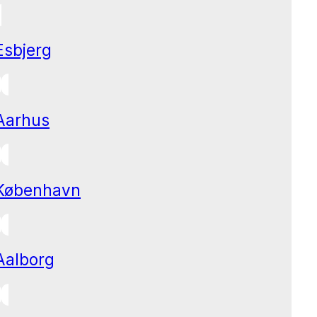
Esbjerg
Aarhus
København
Aalborg