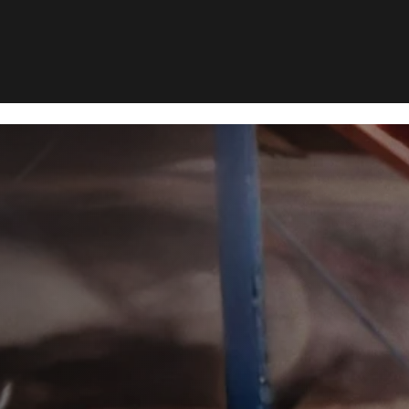
e Danmark
kbekæmpel
Danmark