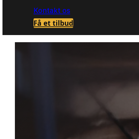
Kontakt os
Få et tilbud
Forside
Ydelser
Sølvfiskbekæmpelse i hel
>
>
Sølvfis
i hele 