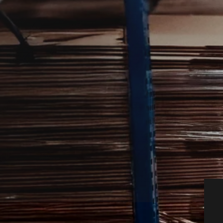
anmark fra autoriserede, lokale
iv hjælp – vi matcher dig med den rette