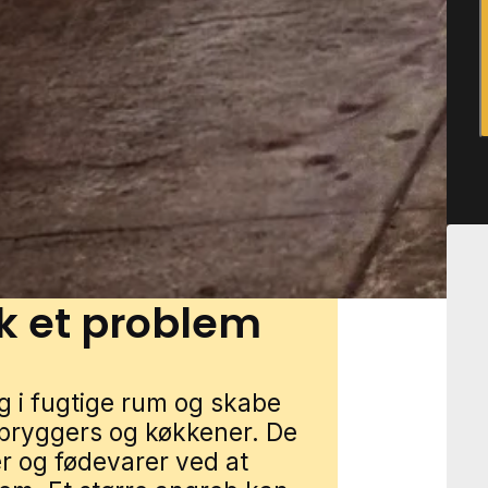
lig ventilation eller høj
an etablere sig.
ele landet har indgående
råder og ved, hvor sølvfisk
dem i stand til at reagere
sk et problem
ig i fugtige rum og skabe
 bryggers og køkkener. De
er og fødevarer ved at