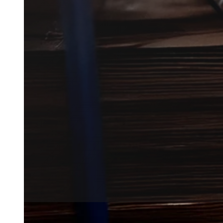
Få sølvfiskbekæmpelse i hele D
skadedyrsbekæmpere.
Vi hjælper med hurtig og effekt
ekspert.
Få et tilbud
+45 51 90 85 46