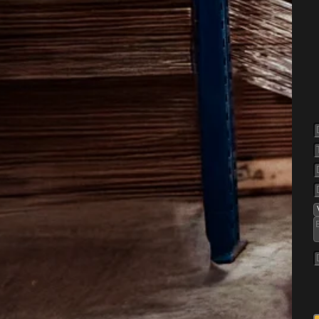
else af
e Danmark
em i danske boliger og
håndtering. I Danmark
jligheder og i ældre huse,
 miljøer.
nse, Aalborg og Aarhus ser
 køkkener og kældre, hvor
fugt. I landområder findes de