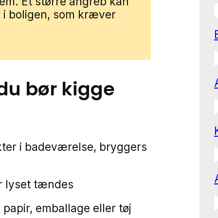
dem. Et større angreb kan
 i boligen, som kræver
 du bør kigge
kter i badeværelse, bryggers
år lyset tændes
 papir, emballage eller tøj