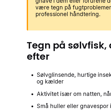
gnave i dem eller forurene 
være tegn på fugtproblemer
professionel håndtering.
Tegn på
sølvfisk
,
efter
Sølvglinsende, hurtige inse
og kælder
Aktivitet især om natten, n
Små huller eller gnavespor i