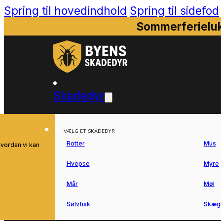
Spring til hovedindhold
Spring til sidefod
Sommerferieluk
Skadedyr
VÆLG ET SKADEDYR
Rotter
Mus
hvordan vi kan
Hvepse
Myre
Mår
Møl
Sølvfisk
Skæg