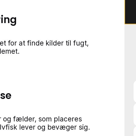
ring
or at finde kilder til fugt,
lemet.
lse
 og fælder, som placeres
lvfisk lever og bevæger sig.