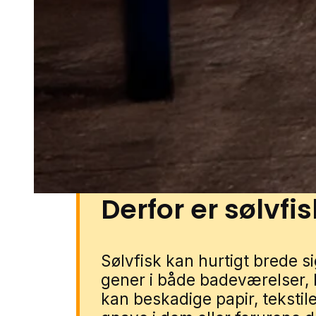
typisk i ældre bygninger med dår
luftfugtighed, hvor de hurtigt k
Lokale skadedyrsbekæmpere i h
kendskab til de mest udsatte om
typisk opholder sig, hvilket gør 
effektivt og målrettet.
Derfor er sølvfi
Sølvfisk kan hurtigt brede s
gener i både badeværelser,
kan beskadige papir, tekstil