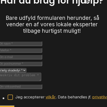
Har du brug for hjælp?
Bare udfyld formularen herunder, så
vender en af vores lokale eksperter
tilbage hurtigst muligt!
Jeg accepterer
vilkår
. Data behandles jf.
privatli