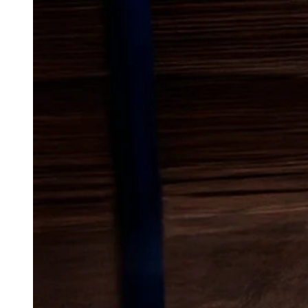
Lokal bekæmp
sølvfisk
i hel
Sølvfisk er et almindeligt probl
kræver hurtig og professionel 
opleves sølvfisk både i nyere le
hvor de trives i fugtige og varme
Byområder som København, Ode
ofte problemer i badeværelser,
sølvfiskene let finder skjul og 