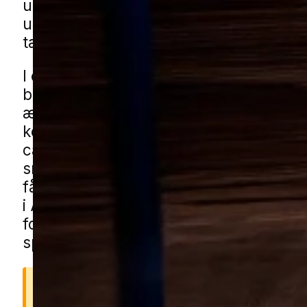
ude, og selv små aktivitetsspor kan hur
udvikle sig, hvis en koloni får ro til at 
tæt på opholdsarealer, terrasser eller 
I et område som Als ses udfordringerne
blandede boligområder med både nye
ældre huse, hvor haver, hække, buska
kompost giver mange skjulesteder. Og
carporte, haveskure og lignende
småbygninger kan være steder, hvor ak
får lov at starte i det små. Du kan få 
i Als gennem vores lokale partnere. Ud
formularen, så forbinder vi dig med en 
specialist.