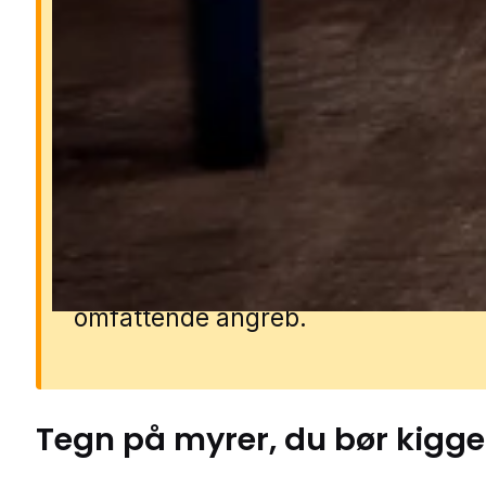
Derfor er myrer et proble
Myrer kan trænge ind i boligen i sto
antal og forurene madvarer samt s
gener i køkken og opholdsrum. Nog
arter som faraomyrer kan sprede
bakterier, mens andre kan beskadi
træværk og isolering. Hvis de får
etableret sig i vægge eller gulve, k
mindre problem hurtigt blive til et
omfattende angreb.
Tegn på
myrer
, du bør kigge