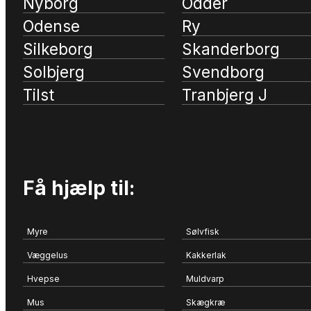
Nyborg
Odder
Odense
Ry
Silkeborg
Skanderborg
Solbjerg
Svendborg
Tilst
Tranbjerg J
Få hjælp til:
Myre
Sølvfisk
Væggelus
Kakkerlak
Hvepse
Muldvarp
Mus
Skægkræ