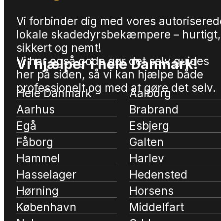
Vi forbinder dig med vores autorisered
lokale skadedyrsbekæmpere – hurtigt,
sikkert og nemt!
Vi har også gode gør det selv guides
Vi hjælper i hele Danmark!
her på siden, så vi kan hjælpe både
professionelt og med at gøre det selv.
Hele Danmark
Aalborg
Aarhus
Brabrand
Egå
Esbjerg
Fåborg
Galten
Hammel
Harlev
Hasselager
Hedensted
Hørning
Horsens
København
Middelfart