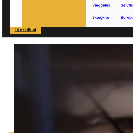
Væggelus
Sølvfi
Skægkræ
Borebi
Få et tilbud
SE OVERSIGT
Forside
Skadedyrsbekæmpelse i Als
Myrebekæmpelse i Als
>
>
Myrebekæmpelse i Als
Myrebekæmpelse i Als gør det nemt at
komme videre, når myrer begynder at
brede sig ved bolig og småbygninger.
Vi forbinder dig med lokale partnere, s
du hurtigt kan få den rette hjælp.