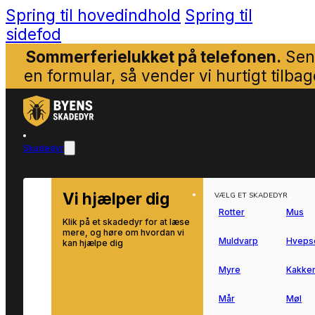
Spring til hovedindhold
Spring til
sidefod
Sommerferielukket på telefonen.
Sen
en formular, så vender vi hurtigt tilbag
Skadedyr
Vi hjælper dig
VÆLG ET SKADEDYR
Rotter
Mus
Klik på et skadedyr for at læse
mere, og høre om hvordan vi
Muldvarp
Hveps
kan hjælpe dig
Myre
Kakker
Mår
Møl