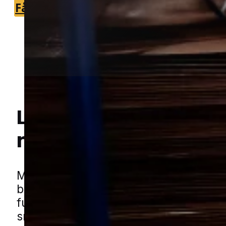
Få et tilbud
+45 51 90 85 46
Lokal bekæmpelse a
myrer
i Als
Hej! Hvordan kan jeg hjælpe dig? Har du nogen spørgsmål?
Myrer er et almindeligt problem omkri
boliger, især når de finder let adgang t
fugt og små sprækker ved hus og
småbygninger. De kan dukke op både 