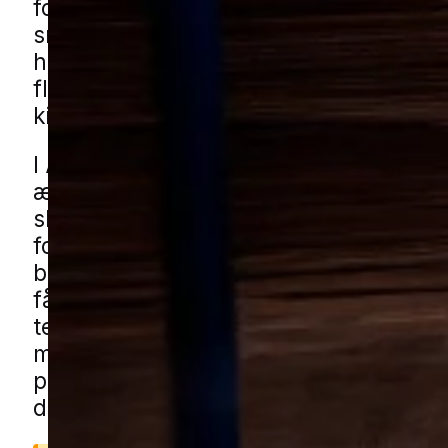
for at gemme sig i skabe, loftsrum, skuf
små opbevaringsområder. Når problem
har fået lov at udvikle sig, kan det spre
flere rum og gøre det svært selv at fin
kilden.
I Assens ser vi ofte, at blandede bolig
ældre boligkvarterer og mindre bygni
skure, garager og udhuse giver mang
forskellige opbevaringsforhold omkrin
boligen. Det kan skabe flere steder, h
får lov at udvikle sig ubemærket, især 
tekstiler eller tørre varer står længe. 
mølhjælp i Assens gennem vores lokal
partnere. Udfyld formularen, så forbin
dig med en specialist fra nærområdet.