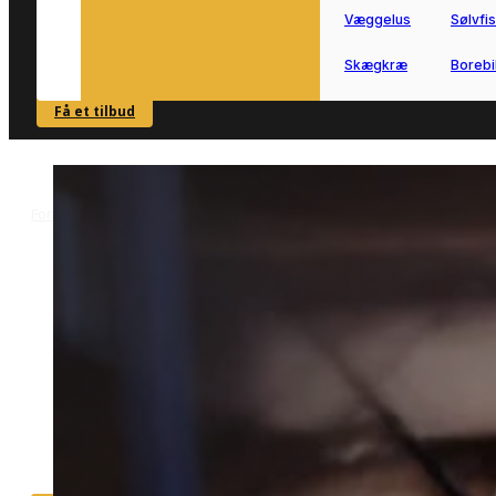
Væggelus
Sølvfi
Skægkræ
Borebi
Få et tilbud
SE OVERSIGT
Forside
Skadedyrsbekæmpelse i Assens
Møl i Assens
>
>
Møl i Assens
Møl i Assens kan være en udfordring i
både bolig og opbevaring.
Vi forbinder dig med lokale partnere, s
du hurtigt kan komme videre med en
løsning, der passer til din situation.