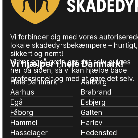
Vi forbinder dig med vores autorisered
lokale skadedyrsbekæmpere – hurtigt,
sikkert og nemt!
Vi har også gode gør det selv guides
Vi hjælper i hele Danmark!
her på siden, så vi kan hjælpe både
professionelt og med at gøre det selv.
Hele Danmark
Aalborg
Aarhus
Brabrand
Egå
Esbjerg
Fåborg
Galten
Hammel
Harlev
Hasselager
Hedensted