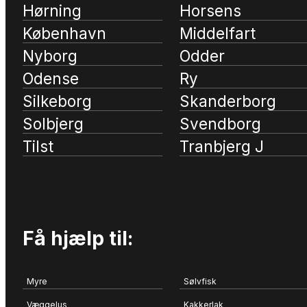
Hørning
Horsens
København
Middelfart
Nyborg
Odder
Odense
Ry
Silkeborg
Skanderborg
Solbjerg
Svendborg
Tilst
Tranbjerg J
Få hjælp til:
Myre
Sølvfisk
Væggelus
Kakkerlak