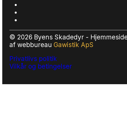
© 2026 Byens Skadedyr - Hjemmesid
af
webbureau
Gawistik ApS
Privatlivs politik
Vilkår og betingelser