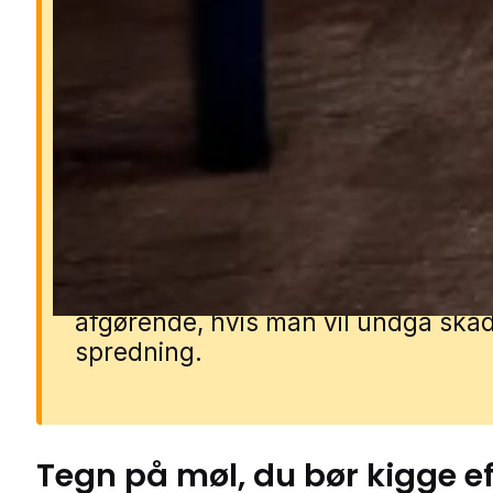
Hvorfor er møl et problem
Møl kan hurtigt ødelægge tøj, teksti
fødevarer, før man opdager proble
Larverne lever af materialer som ul
silke, pels, mel og gryn, og et lille 
kan hurtigt udvikle sig til en større
bestand. Derfor er hurtig handling
afgørende, hvis man vil undgå ska
spredning.
Tegn på
møl
, du bør kigge e