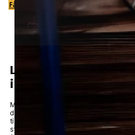
Få et tilbud
+45 51 90 85 46
Lokal bekæmpelse a
i Assens
Hej! Hvordan kan jeg hjælpe dig? Har du nogen spørgsmål?
Møl kan være en frustrerende udfordri
de ofte får fat i tekstiler, tørvarer elle
ting, før man opdager omfanget. De tr
steder, hvor der er ro, lidt varme og m