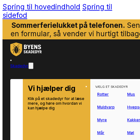
Spring til hovedindhold
Spring til
sidefod
Sommerferielukket på telefonen.
Sen
en formular, så vender vi hurtigt tilbag
Skadedyr
Vi hjælper dig
VÆLG ET SKADEDYR
Rotter
Mus
Klik på et skadedyr for at læse
mere, og høre om hvordan vi
Muldvarp
Hveps
kan hjælpe dig
Myre
Kakker
Mår
Møl