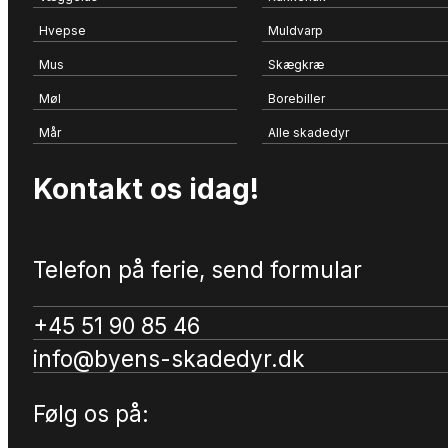
Hvepse
Muldvarp
Mus
Skægkræ
Møl
Borebiller
Mår
Alle skadedyr
Kontakt os idag!
Telefon på ferie, send formular
+45 51 90 85 46
info@byens-skadedyr.dk
Følg os på: