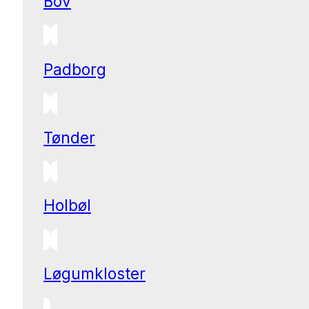
Bov
Padborg
Tønder
Holbøl
Løgumkloster