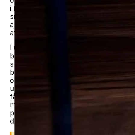
omkring huset. Det starter ofte udend
i blandede boligområder med haver,
småbygninger og tætte opholdsareale
aktiviteten brede sig, så det bliver svæ
at få styr på omfanget.
I Gråsten ses udfordringen typisk i æl
boligkvarterer, nyere parcelhusområd
stille villaveje, hvor haver med hække,
buskads og kompost giver mange små
opholdssteder. Carporte, haveskure o
udhuse kan også være steder, hvor akt
får lov at udvikle sig over tid. Du kan f
myrehjælp i Gråsten gennem vores lok
partnere. Udfyld formularen, så forbin
dig med en lokal specialist.