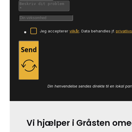
Jeg accepterer
vilkår
. Data behandles jf.
privatliv
Send
Din henvendelse sendes direkte til en lokal par
Vi hjælper i Gråsten om