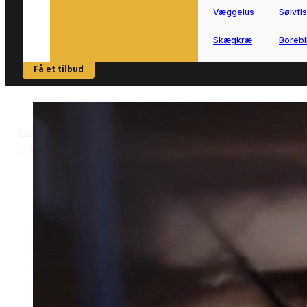
Væggelus
Sølvfi
Skægkræ
Borebi
Få et tilbud
SE OVERSIGT
Forside
Skadedyrsbekæmpelse i Gråsten
Myrebekæmpelse i
>
>
Gråsten
Myrebekæmpelse i Gråste
Myrebekæmpelse i Gråsten hjælper di
videre, når myrerne bliver for mange
omkring bolig og have.
Vi forbinder dig med lokale partnere, s
du hurtigt kan komme i kontakt med