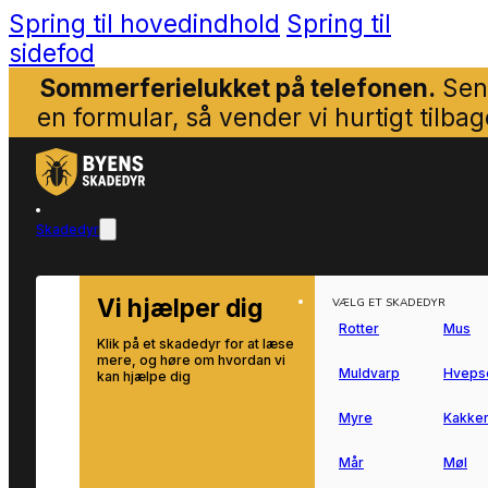
Spring til hovedindhold
Spring til
sidefod
Sommerferielukket på telefonen.
Sen
en formular, så vender vi hurtigt tilbag
Skadedyr
Vi hjælper dig
VÆLG ET SKADEDYR
Rotter
Mus
Klik på et skadedyr for at læse
mere, og høre om hvordan vi
Muldvarp
Hveps
kan hjælpe dig
Myre
Kakker
Mår
Møl