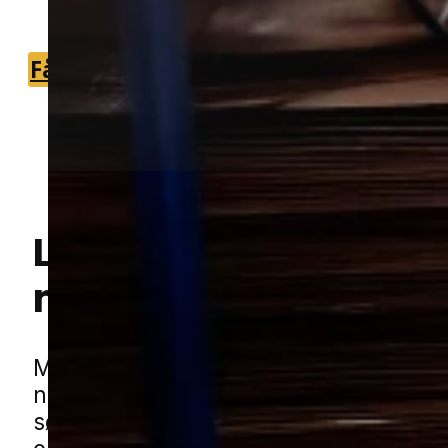
den rette specialist.
Få et tilbud
+45 51 90 85 46
Lokal bekæmpelse a
myrer
i Gråsten
Hej! Hvordan kan jeg hjælpe dig? Har du nogen spørgsmål?
Myrer kan hurtigt blive et irriterende 
når de finder vej tæt på boligen og be
søge efter fugt, madrester eller rolige 