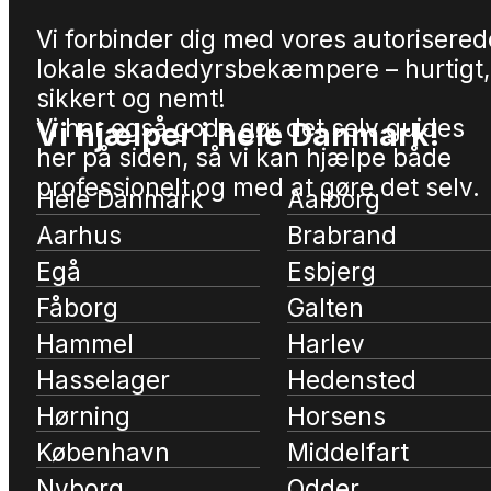
Vi forbinder dig med vores autorisered
lokale skadedyrsbekæmpere – hurtigt,
sikkert og nemt!
Vi har også gode gør det selv guides
Vi hjælper i hele Danmark!
her på siden, så vi kan hjælpe både
professionelt og med at gøre det selv.
Hele Danmark
Aalborg
Aarhus
Brabrand
Egå
Esbjerg
Fåborg
Galten
Hammel
Harlev
Hasselager
Hedensted
Hørning
Horsens
København
Middelfart
Nyborg
Odder