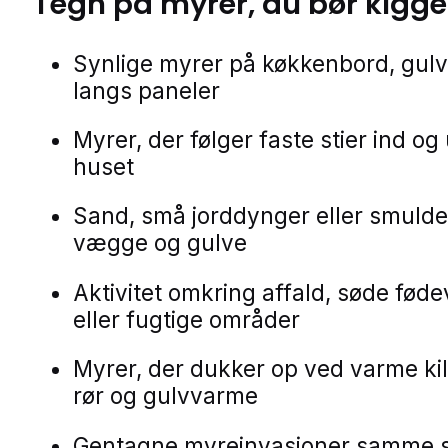
Tegn på
myrer
, du bør kigge
Synlige myrer på køkkenbord, gulve
langs paneler
Myrer, der følger faste stier ind og
huset
Sand, små jorddynger eller smulde
vægge og gulve
Aktivitet omkring affald, søde føde
eller fugtige områder
Myrer, der dukker op ved varme ki
rør og gulvvarme
Gentagne myreinvasioner samme 