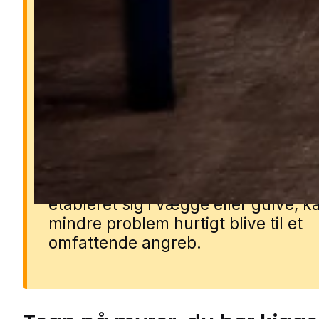
Derfor er myrer et proble
Myrer kan trænge ind i boligen i sto
antal og forurene madvarer samt s
gener i køkken og opholdsrum. Nog
arter som faraomyrer kan sprede
bakterier, mens andre kan beskadi
træværk og isolering. Hvis de får
etableret sig i vægge eller gulve, k
mindre problem hurtigt blive til et
omfattende angreb.