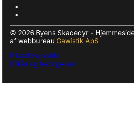
© 2026 Byens Skadedyr - Hjemmesid
af
webbureau
Gawistik ApS
Privatlivs politik
Vilkår og betingelser