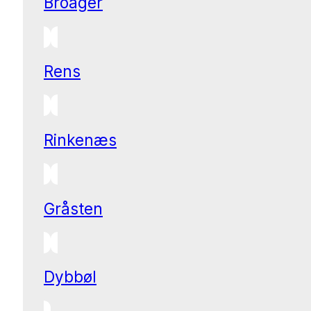
Broager
Rens
Rinkenæs
Gråsten
Dybbøl