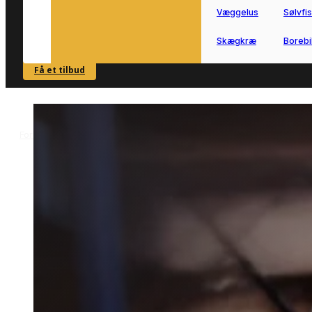
Væggelus
Sølvfi
Skægkræ
Borebi
Få et tilbud
SE OVERSIGT
Forside
Skadedyrsbekæmpelse i Holbøl
Musebekæmpelse i Holbøl
>
>
Musebekæmpelse i Holbøl
Musebekæmpelse i Holbøl hjælper dig
videre, når mus skaber uro i bolig eller
småbygninger.
Vi forbinder dig med lokale partnere, s
du hurtigt kan få en løsning, der passe
til din bolig og dine omgivelser.