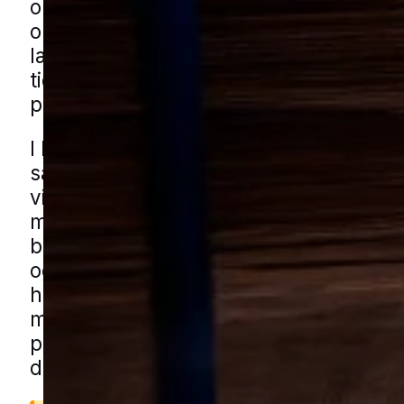
omkring boliger med haver, småbygni
områder, hvor der står ting opmagasine
længere tid. Derfor er det vigtigt at re
tidligt, så små tegn ikke udvikler sig til
problem i hjemmet eller omkring huset
I Holbøl kan udfordringen typisk hæn
sammen med blandede boligområder, r
villaveje og carporte, haveskure eller 
mindre bygninger tæt på boligen. Hav
buskads, kompost og små grønne strø
også give mus gode skjulesteder omkr
huset, før de søger videre ind. Du kan 
musehjælp i Holbøl gennem vores loka
partnere. Udfyld formularen, så forbin
dig med en specialist fra nærområdet.