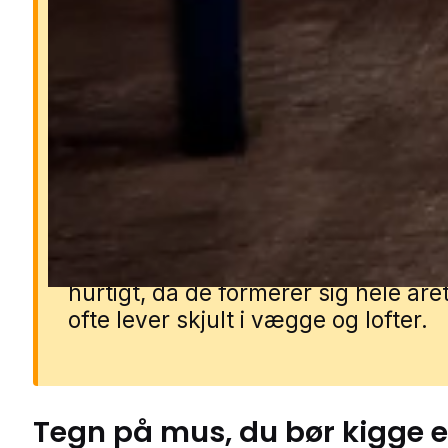
Derfor er mus farlige
Mus kan sprede bakterier og syg
gennem deres urin, ekskrementer 
pels. De gnaver i ledninger, isoleri
materialer, hvilket kan føre til
kortslutninger, brandfare og kostb
skader. Et museproblem breder sig
hurtigt, da de formerer sig hele åre
ofte lever skjult i vægge og lofter.
Tegn på
mus
, du bør kigge e