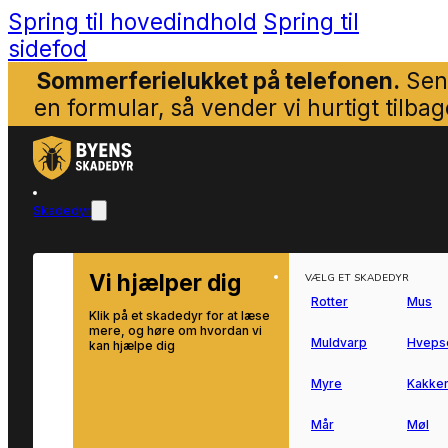
Spring til hovedindhold
Spring til
sidefod
Sommerferielukket på telefonen.
Sen
en formular, så vender vi hurtigt tilbag
Skadedyr
Vi hjælper dig
VÆLG ET SKADEDYR
Rotter
Mus
Klik på et skadedyr for at læse
mere, og høre om hvordan vi
Muldvarp
Hveps
kan hjælpe dig
Myre
Kakker
Mår
Møl