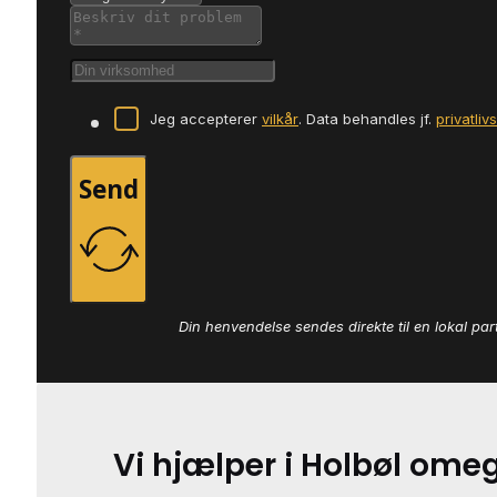
Jeg accepterer
vilkår
. Data behandles jf.
privatliv
Send
Din henvendelse sendes direkte til en lokal par
Vi hjælper i Holbøl ome