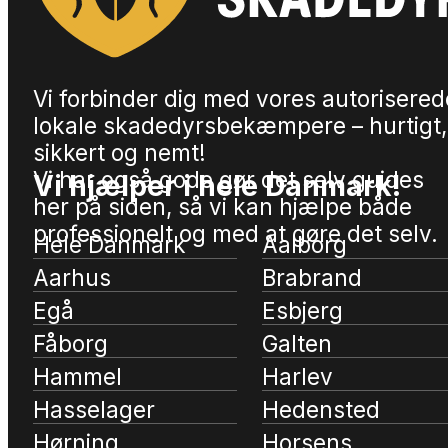
Vi forbinder dig med vores autorisered
lokale skadedyrsbekæmpere – hurtigt,
sikkert og nemt!
Vi har også gode gør det selv guides
Vi hjælper i hele Danmark!
her på siden, så vi kan hjælpe både
professionelt og med at gøre det selv.
Hele Danmark
Aalborg
Aarhus
Brabrand
Egå
Esbjerg
Fåborg
Galten
Hammel
Harlev
Hasselager
Hedensted
Hørning
Horsens