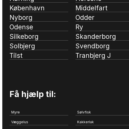
København
Middelfart
Nyborg
Odder
Odense
Ry
Silkeborg
Skanderborg
Solbjerg
Svendborg
Tilst
Tranbjerg J
Få hjælp til:
Myre
Sølvfisk
Væggelus
Kakkerlak