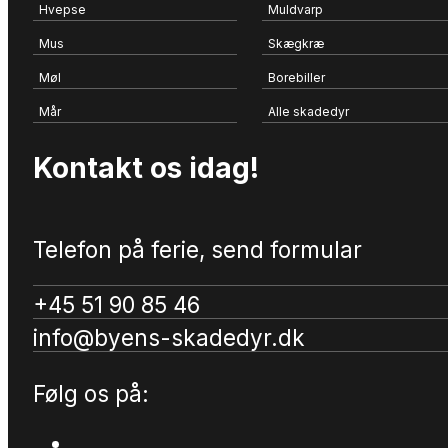
Hvepse
Muldvarp
Mus
Skægkræ
Møl
Borebiller
Mår
Alle skadedyr
Kontakt os idag!
Telefon på ferie, send formular
+45 51 90 85 46
info@byens-skadedyr.dk
Følg os på: