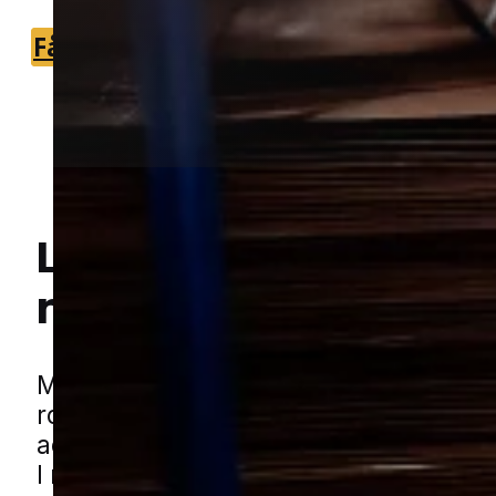
Få et tilbud
+45 51 90 85 46
Lokal bekæmpelse a
mus
i Holbøl
Hej! Hvordan kan jeg hjælpe dig? Har du nogen spørgsmål?
Mus kan hurtigt blive et problem, når d
rolige steder med læ, opbevaring og 
adgang til mad eller materialer at bygg
I mindre bysamfund ses udfordringen 