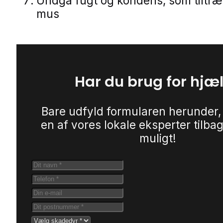
Undgå fugt og kondens, som tiltr
mus
Har du brug for hjæ
Bare udfyld formularen herunder,
en af vores lokale eksperter tilbag
muligt!