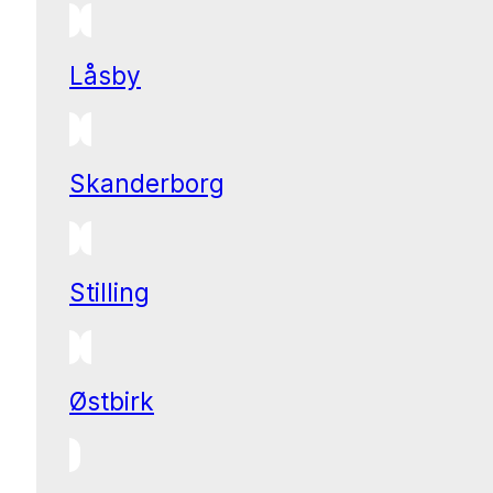
Låsby
Skanderborg
Stilling
Østbirk