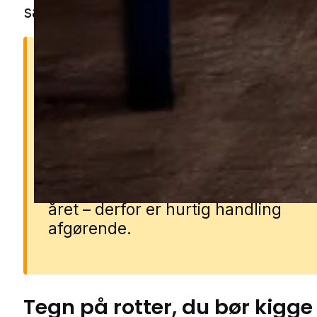
sætte ind med effektiv rottebekæmpel
Hvorfor er rotter farlige?
Rotter kan bære over 35 forskellige
sygdomme, ødelægge elektriske
installationer og forurene fødevarer
enkelt rotte kan få op til 60 unger 
året – derfor er hurtig handling
afgørende.
Tegn på
rotter
, du bør kigge