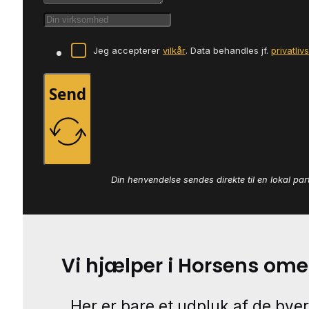
Jeg accepterer
vilkår
. Data behandles jf.
privatliv
Send
Din henvendelse sendes direkte til en lokal par
Vi hjælper i Horsens om
Her er bare et udpluk af de byer