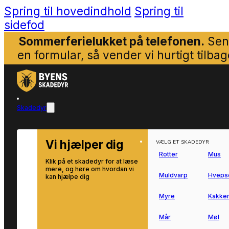
Spring til hovedindhold
Spring til
sidefod
Sommerferielukket på telefonen.
Sen
en formular, så vender vi hurtigt tilbag
Skadedyr
Vi hjælper dig
VÆLG ET SKADEDYR
Rotter
Mus
Klik på et skadedyr for at læse
mere, og høre om hvordan vi
Muldvarp
Hveps
kan hjælpe dig
Myre
Kakker
Mår
Møl