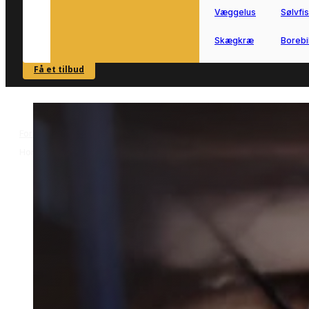
Væggelus
Sølvfi
Skægkræ
Borebi
Få et tilbud
SE OVERSIGT
Forside
Skadedyrsbekæmpelse i Horsens
Rottebekæmpelse i
>
>
Horsens
Rottebekæmpelse i
Horsens
Har du brug for rottebekæmpelse i
Horsens nu og her
Vi forbinder dig hurtigt med en lokal
samarbejdspartner, der kan gennemgå