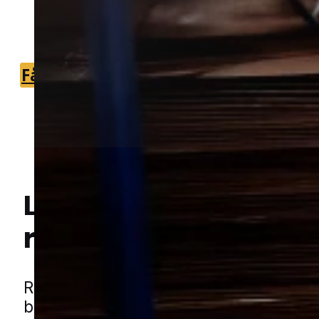
din ejendom og håndtere rotter
effektivt.
Få et tilbud
+45 51 90 85 46
Hej! Hvordan kan jeg hjælpe dig? Har du nogen spørgsmål?
Lokal bekæmpelse a
rotter
i Horsens
Rotter kan hurtigt blive et alvorligt pro
både boliger og erhverv, fordi de øde