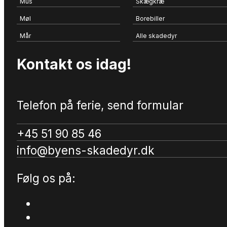
Mus
Skægkræ
Møl
Borebiller
Mår
Alle skadedyr
Kontakt os idag!
Telefon på ferie, send formular
+45 51 90 85 46
info@byens-skadedyr.dk
Følg os på: