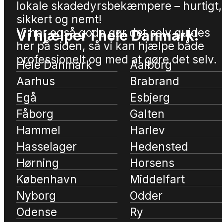
lokale skadedyrsbekæmpere – hurtigt,
sikkert og nemt!
Vi har også gode gør det selv guides
Vi hjælper i hele Danmark!
her på siden, så vi kan hjælpe både
professionelt og med at gøre det selv.
Hele Danmark
Aalborg
Aarhus
Brabrand
Egå
Esbjerg
Fåborg
Galten
Hammel
Harlev
Hasselager
Hedensted
Hørning
Horsens
København
Middelfart
Nyborg
Odder
Odense
Ry