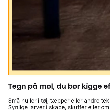
Møl kan hurtigt ødelægge tøj, teksti
fødevarer, før man opdager proble
Larverne lever af materialer som ul
silke, pels, mel og gryn, og et lille 
kan hurtigt udvikle sig til en større
bestand. Derfor er hurtig handling
afgørende, hvis man vil undgå ska
spredning.
Tegn på
møl
, du bør kigge e
Små huller i tøj, tæpper eller andre teks
Synlige larver i skabe, skuffer eller o