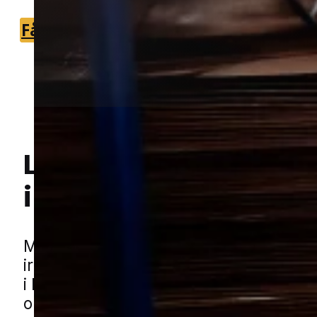
Få et tilbud
+45 51 90 85 46
Lokal bekæmpelse a
i Mårslet
Hej! Hvordan kan jeg hjælpe dig? Har du nogen spørgsmål?
Møl kan hurtigt udvikle sig fra et mind
irritationsmoment til et problem, der b
i hjemmet. De ses ofte i tekstiler, skab
opbevarede varer, hvor de kan få ro til