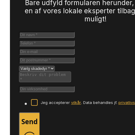
Bare udfyld formularen herunder,
en af vores lokale eksperter tilbag
muligt!
Jeg accepterer
vilkår
. Data behandles jf.
privatliv
Send