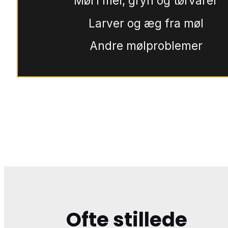
Møl i mel, gryn og tørvarer
Larver og æg fra møl
Andre mølproblemer
Ofte stillede