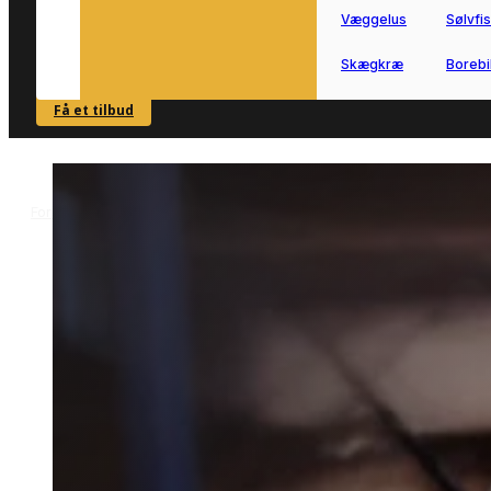
Væggelus
Sølvfi
Skægkræ
Borebi
Få et tilbud
SE OVERSIGT
Forside
Skadedyrsbekæmpelse i Mårslet
Mølbekæmpelse i Mårslet
>
>
Mølbekæmpelse i Mårslet
Mølbekæmpelse i Mårslet kan være
relevant, hvis du har set tegn på møl i
bolig eller opbevaring.
Vi forbinder dig med lokale partnere, s
du hurtigt kan komme videre med
problemet.