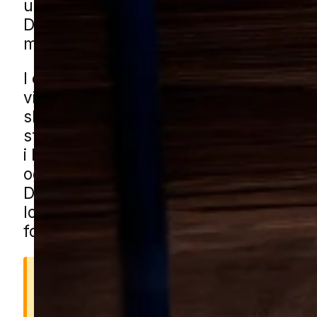
udvikle sig, hvis de ikke bliver opdaget 
Derfor er det en god idé at reagere tidl
man ser de første tegn.
I en by med blandede boligområder, sti
villaveje og mange mindre bygninger 
skure, garager og udhuse kan der vær
steder, hvor møl får arbejdsro. Det gæ
i boliger med opbevaring i skabe, kæl
og andre rolige rum, der ikke bruges h
Du kan få mølhjælp i Mårslet gennem 
lokale partnere. Udfyld blot formulare
forbinder vi dig med en lokal specialist
Hvorfor er møl et problem