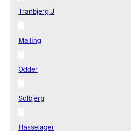
Tranbjerg J
Malling
Odder
Solbjerg
Hasselager