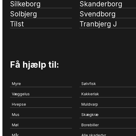
Silkeborg
Skanderborg
Solbjerg
Svendborg
Tilst
Tranbjerg J
Få hjælp til:
Myre
Sølvfisk
Væggelus
Kakkerlak
Hvepse
Muldvarp
Mus
Skægkræ
Møl
Borebiller
Mår
Alle skadedyr