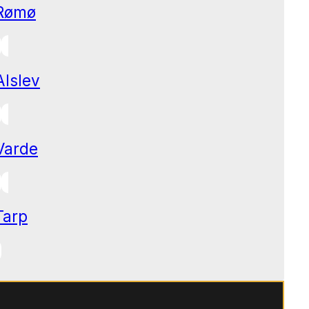
Rømø
Alslev
Varde
Tarp