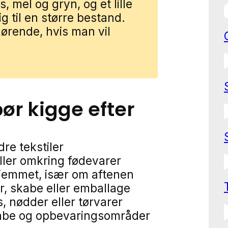
s, mel og gryn, og et lille
g til en større bestand.
gørende, hvis man vil
bør kigge efter
dre tekstiler
eller omkring fødevarer
hjemmet, især om aftenen
er, skabe eller emballage
s, nødder eller tørvarer
skabe og opbevaringsområder