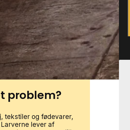
ældre huse, hvor der også
ende småbygninger til
 buskads og kompost samt
er kan give rolige
 altid bliver opdaget med det
ster Vedsted gennem vores
mularen, så forbinder vi dig
et problem?
 tekstiler og fødevarer,
Larverne lever af