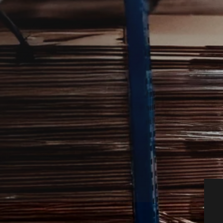
hjælper dig videre, når møl skaber
varede varer.
tnere, så du hurtigt kan få den rette hjælp