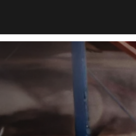
dsted
Mølbekæmpelse i Øster Vedsted
>
mpelse i
edsted