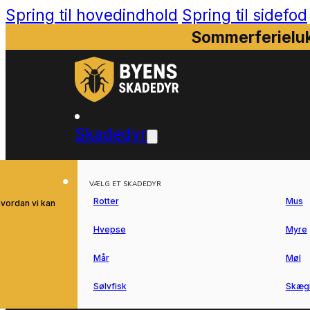
Spring til hovedindhold
Spring til sidefod
Sommerferieluk
Skadedyr
VÆLG ET SKADEDYR
Rotter
Mus
hvordan vi kan
Hvepse
Myre
Mår
Møl
Sølvfisk
Skæg