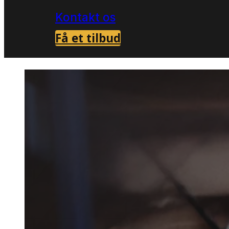
Kontakt os
Få et tilbud
Forside
Skadedyrsbekæmpelse i Øster Ve
>
Mølbekæ
Øster V