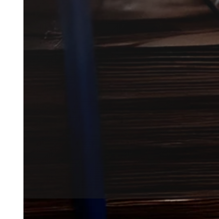
Mølbekæmpelse i Øster Vedsted 
problemer i boligen eller i opbe
Vi forbinder dig med lokale par
i nærområdet.
Få et tilbud
+45 51 90 85 46