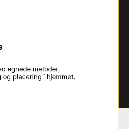
e
ed egnede metoder,
 og placering i hjemmet.
g