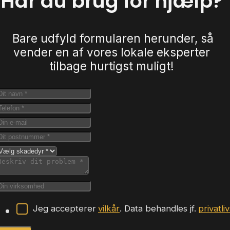
Har du brug for hjælp?
Bare udfyld formularen herunder, så
vender en af vores lokale eksperter
tilbage hurtigst muligt!
Jeg accepterer
vilkår
. Data behandles jf.
privatli