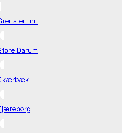
Gredstedbro
Store Darum
Skærbæk
Tjæreborg