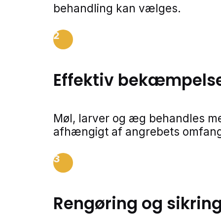
behandling kan vælges.
2
Effektiv bekæmpels
Møl, larver og æg behandles m
afhængigt af angrebets omfang
3
Rengøring og sikrin