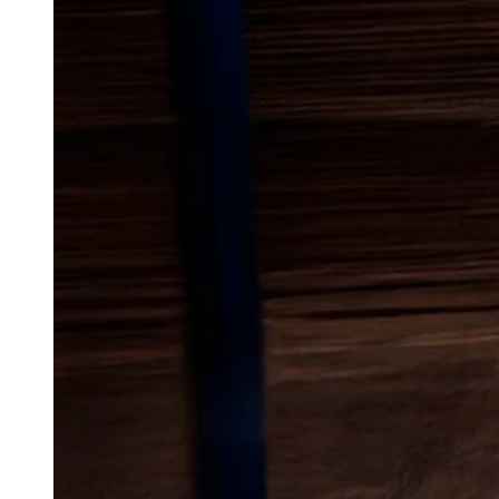
Lokal bekæm
i Øster Vedst
Møl kan være et frustrerende p
ofte opdages, når skaden allere
efter tekstiler som uld og tæp
tørvarer i køkkenet. Derfor er de
hvis du ser små møl flyve inden
aktivitet i skabe, skuffer eller 
I et område som dette ses udfor