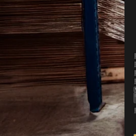
pelse af
møl
ed
roblem i hjemmet, fordi de
de er sket. Nogle arter går
per, mens andre søger mod
t vigtigt at reagere hurtigt,
dørs eller finder tegn på
opbevaring.
dringerne ofte i blandede