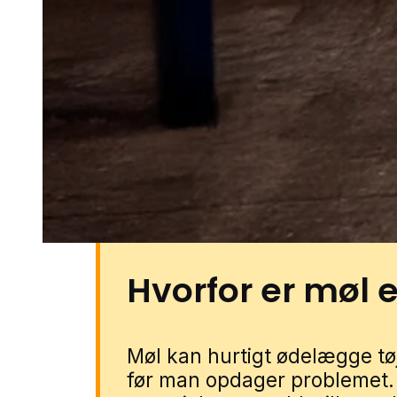
boligområder med både nye og 
er carporte, haveskure og lign
opbevaring. Haver med hække,
små grønne strøg omkring bolig
omgivelser, hvor problemet ikke
samme. Du kan få mølhjælp i Ø
lokale partnere. Udfyld blot for
med en lokal specialist.
Hvorfor er møl 
Møl kan hurtigt ødelægge tøj,
før man opdager problemet. 