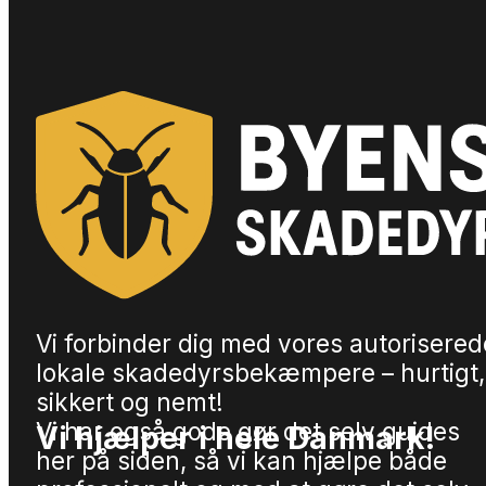
Vi forbinder dig med vores autorisered
lokale skadedyrsbekæmpere – hurtigt,
sikkert og nemt!
Vi har også gode gør det selv guides
Vi hjælper i hele Danmark!
her på siden, så vi kan hjælpe både