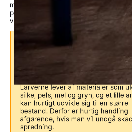
mølhjælp i Store Darum gennem vores 
partnere. Udfyld blot formularen, så f
vi dig med en lokal specialist.
Hvorfor er møl et problem
Møl kan hurtigt ødelægge tøj, teksti
fødevarer, før man opdager proble
Larverne lever af materialer som ul
silke, pels, mel og gryn, og et lille 
kan hurtigt udvikle sig til en større
bestand. Derfor er hurtig handling
afgørende, hvis man vil undgå ska
spredning.