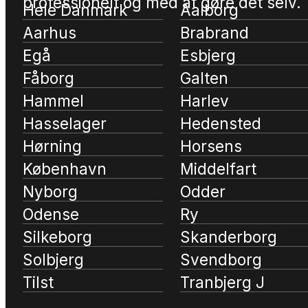
professionelt og med at gøre det selv.
Hele Danmark
Aalborg
Aarhus
Brabrand
Egå
Esbjerg
Fåborg
Galten
Hammel
Harlev
Hasselager
Hedensted
Hørning
Horsens
København
Middelfart
Nyborg
Odder
Odense
Ry
Silkeborg
Skanderborg
Solbjerg
Svendborg
Tilst
Tranbjerg J