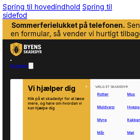
Spring til hovedindhold
Spring til
sidefod
Sommerferielukket på telefonen.
Sen
en formular, så vender vi hurtigt tilbag
Skadedyr
Vi hjælper dig
VÆLG ET SKADEDYR
Rotter
Mus
Klik på et skadedyr for at læse
mere, og høre om hvordan vi
Muldvarp
Hveps
kan hjælpe dig
Myre
Kakker
Mår
Møl