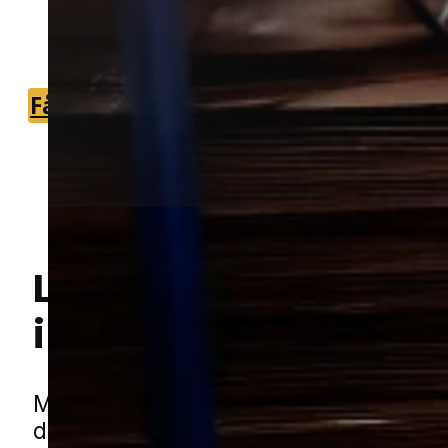
du hurtigt kan komme i gang med en
målrettet løsning.
Få et tilbud
+45 51 90 85 46
Lokal bekæmpelse a
i Store Darum
Hej! Hvordan kan jeg hjælpe dig? Har du nogen spørgsmål?
Møl kan være en frustrerende udfordri
de ofte opdages sent. Nogle arter går i