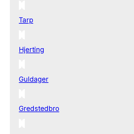
Tarp
Hjerting
Guldager
Gredstedbro