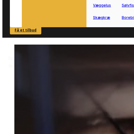
Væggelus
Sølvfi
Skægkræ
Borebi
Få et tilbud
SE OVERSIGT
Forside
Skadedyrsbekæmpelse i Store Darum
Mølbekæmpelse i
>
>
Store Darum
Mølbekæmpelse i Store
Darum
Mølbekæmpelse i Store Darum hjælpe
dig videre, når møl har fundet vej til
bolig eller opbevaring.
Vi forbinder dig med lokale partnere, s