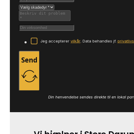
Jeg accepterer
vilkår
. Data behandles jf.
privatliv
Send
Din henvendelse sendes direkte til en lokal par