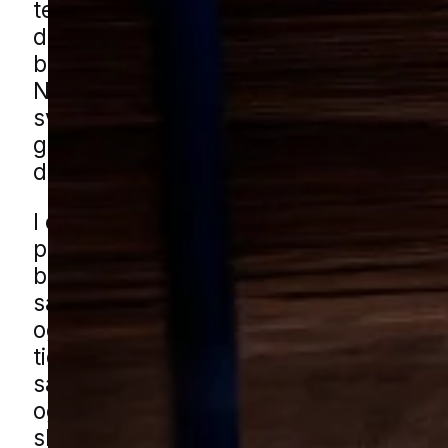
tekstiler, mens andre findes i tørvarer,
derfor kan problemet både opstå i ska
bryggers, køkkener og rum med opbev
Når først møl har fået fodfæste, kan 
svære at komme helt af med uden en 
gennemgang af både de synlige områ
de steder, hvor æg og larver gemmer s
I en by som Store Darum ser man ofte,
problemet får gode vilkår i blandede
boligområder med både nye og ældre
samt i mindre bygninger som skure, g
og udhuse, hvor ting opbevares over 
tid. Haver med hække, buskads og ko
samt små grønne strøg omkring bolige
også være en del af de rolige omgivels
skadedyr generelt får arbejdsro. Du k