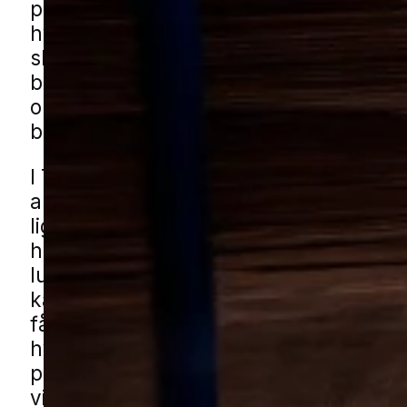
på boligen. Det gælder især i sommerp
hvor der er mere aktivitet omkring terr
skure og steder med læ. I byer med b
boligområder og mange småbygninge
opdages hvepse ofte, når man begynd
bruge haven og udearealerne mere.
I Tjæreborg viser problemet sig typisk
aktivitet omkring carporte, haveskure
lignende småbygninger samt i haver 
hække, buskads og kompost. Rolige o
lukkede villaveje samt grønne fællesar
kan også give gode steder for reder, h
får lov at udvikle sig uforstyrret. Du k
hvepsehjælp i Tjæreborg gennem vore
partnere. Udfyld blot formularen, så f
vi dig med en lokal specialist.