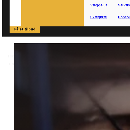
Væggelus
Sølvfi
Skægkræ
Borebi
Få et tilbud
SE OVERSIGT
Forside
Skadedyrsbekæmpelse i Tjæreborg
Hvepsebekæmpelse i
>
>
Tjæreborg
Hvepsebekæmpelse i
Tjæreborg
Hvepsebekæmpelse i Tjæreborg gør
det nemmere at få styr på reder tæt p
bolig og have.
Vi forbinder dig med lokale partnere,