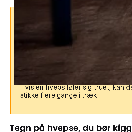
Risikoen ved hvepse
Hvepse kan være aggressive, især 
på sommeren, hvor de søger søde 
og bliver mere nærgående. Deres s
kan gøre ondt og kan i sjældne tilf
udløse alvorlige allergiske reaktion
Hvis en hveps føler sig truet, kan d
stikke flere gange i træk.
Tegn på
hvepse
, du bør kig