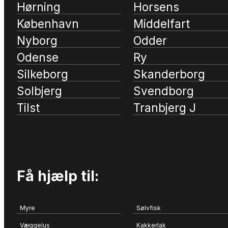
Hørning
Horsens
København
Middelfart
Nyborg
Odder
Odense
Ry
Silkeborg
Skanderborg
Solbjerg
Svendborg
Tilst
Tranbjerg J
Få hjælp til:
Myre
Sølvfisk
Væggelus
Kakkerlak