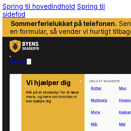
Spring til hovedindhold
Spring til
sidefod
Sommerferielukket på telefonen.
Sen
en formular, så vender vi hurtigt tilbag
Skadedyr
Vi hjælper dig
VÆLG ET SKADEDYR
Rotter
Mus
Klik på et skadedyr for at læse
mere, og høre om hvordan vi
Muldvarp
Hveps
kan hjælpe dig
Myre
Kakker
Mår
Møl