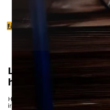
som kan hjælpe hurtigt og trygt i
området.
Få et tilbud
+45 51 90 85 46
Lokal bekæmpelse a
Hej! Hvordan kan jeg hjælpe dig? Har du nogen spørgsmål?
hvepse
i Tjæreborg
Hvepse kan hurtigt gå fra at være en 
irritation til et problem, når de bygger