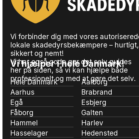
Vi forbinder dig med vores autorisered
lokale skadedyrsbekæmpere – hurtigt,
sikkert og nemt!
Vi har også gode gør det selv guides
Vi hjælper i hele Danmark!
her på siden, så vi kan hjælpe både
professionelt og med at gøre det selv.
Hele Danmark
Aalborg
Aarhus
Brabrand
Egå
Esbjerg
Fåborg
Galten
Hammel
Harlev
Hasselager
Hedensted