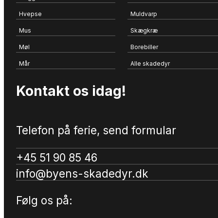
Hvepse
Muldvarp
Mus
Skægkræ
Møl
Borebiller
Mår
Alle skadedyr
Kontakt os idag!
Telefon på ferie, send formular
+45 51 90 85 46
info@byens-skadedyr.dk
Følg os på: