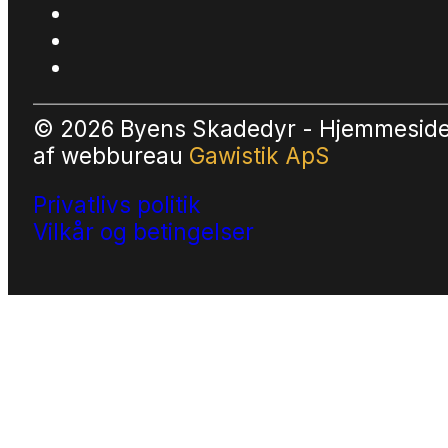
© 2026 Byens Skadedyr - Hjemmesid
af
webbureau
Gawistik ApS
Privatlivs politik
Vilkår og betingelser