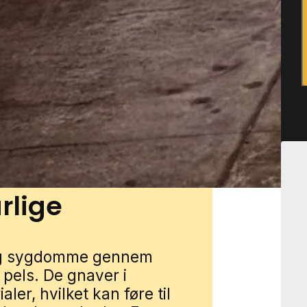
re bevæge sig mellem huse,
er. Det gælder også omkring
ldsarealer, hvor der kan
bygninger. Du kan få
res lokale partnere. Udfyld
 dig med en specialist fra
rlige
 og sygdomme gennem
pels. De gnaver i
aler, hvilket kan føre til