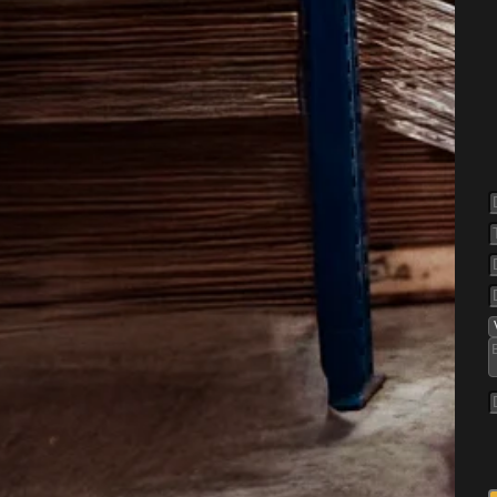
else af
d
ligt problem, når de finder ro
og steder med let adgang til
, fordi de kan komme ind i
rede ting og skabe uro i
live. Derfor vælger mange at
kser sig større.
r, stille villaveje og haver