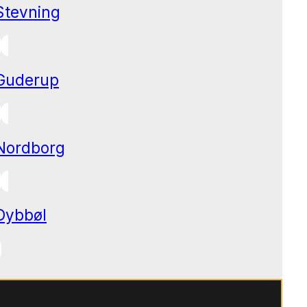
Stevning
Guderup
Nordborg
Dybbøl