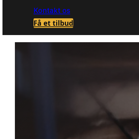
Kontakt os
Få et tilbud
Forside
Skadedyrsbekæmpelse i Toftlund
>
>
Musebe
Toftlund