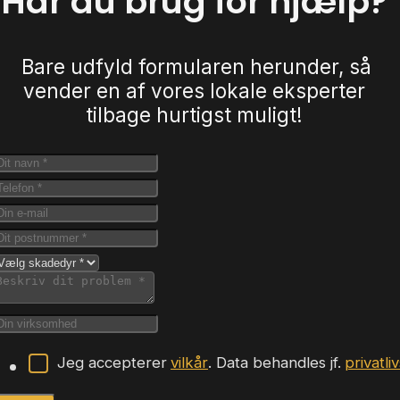
Har du brug for hjælp?
Bare udfyld formularen herunder, så
vender en af vores lokale eksperter
tilbage hurtigst muligt!
Jeg accepterer
vilkår
. Data behandles jf.
privatli