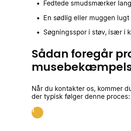
Fedtede smudsmærker langs
En sødlig eller muggen lugt
Søgningsspor i støv, især i 
Sådan foregår pr
musebekæmpel
Når du kontakter os, kommer du
der typisk følger denne proces:
1