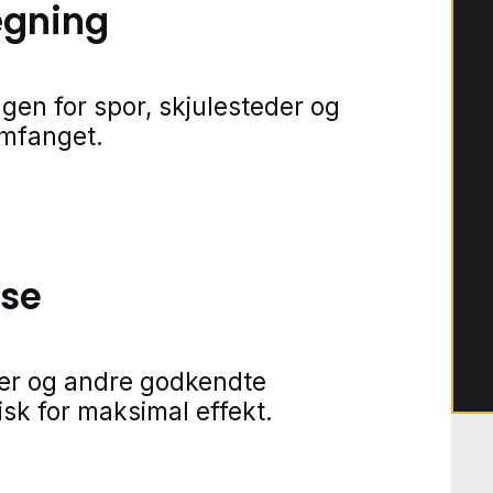
ægning
gen for spor, skjulesteder og
omfanget.
lse
ner og andre godkendte
isk for maksimal effekt.