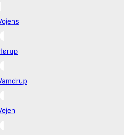
Vojens
Hørup
Vamdrup
Vejen