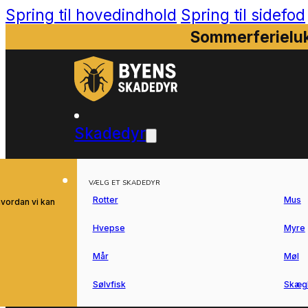
Spring til hovedindhold
Spring til sidefod
Sommerferieluk
Skadedyr
VÆLG ET SKADEDYR
Rotter
Mus
hvordan vi kan
Hvepse
Myre
Mår
Møl
Sølvfisk
Skæg