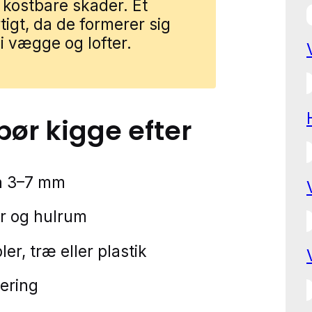
 kostbare skader. Et
igt, da de formerer sig
 i vægge og lofter.
 bør kigge efter
å 3–7 mm
er og hulrum
r, træ eller plastik
lering