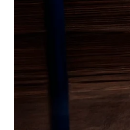
Lokal bekæmp
mus
i Toftlun
Mus kan hurtigt blive et besvær
omkring boliger, småbygninger 
ly og føde. De er især uønskede
konstruktioner, forurene opbeva
hverdagen, hvis de får lov at b
reagere tidligt, før problemet vo
I en by med blandede boligområde