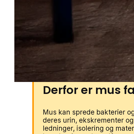
med beplantning kan mus lette
carporte, skure og grønne kant
mindre erhvervsområder og affa
være gode skjulesteder tæt på 
musehjælp i Toftlund gennem vo
blot formularen, så forbinder vi
nærområdet.
Derfor er mus fa
Mus kan sprede bakterier
deres urin, ekskrementer og 
ledninger, isolering og materi