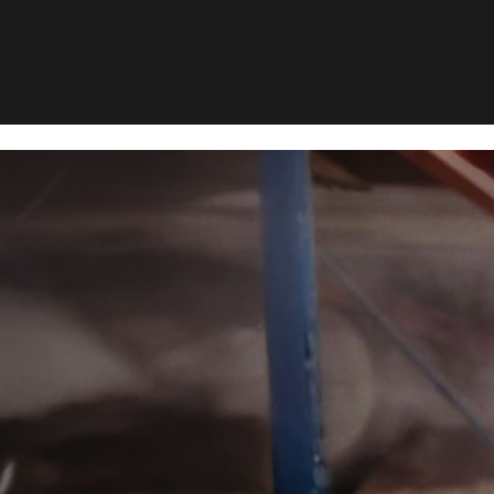
Musebekæmpelse i Toftlund
kæmpelse i