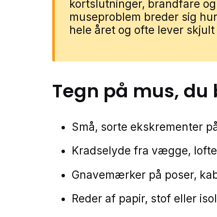
kortslutninger, brandfare og
museproblem breder sig hurt
hele året og ofte lever skjult
Tegn på
mus
, du
Små, sorte ekskrementer p
Kradselyde fra vægge, loft
Gnavemærker på poser, kable
Reder af papir, stof eller iso