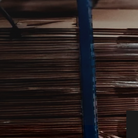
 det nemmere at få styr på problemer i
tnere, så du hurtigt kan komme videre