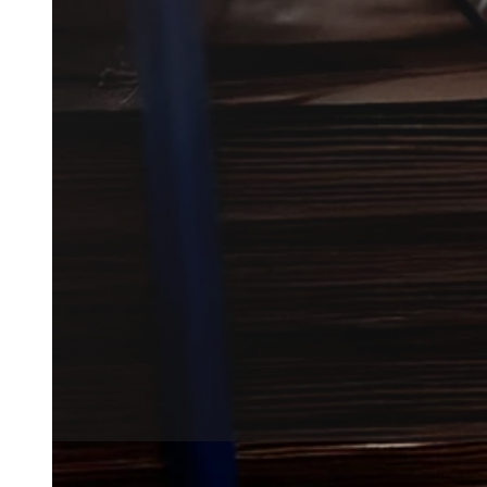
Musebekæmpelse i Toftlund gør
og omkring boligen.
Vi forbinder dig med lokale par
med den rette hjælp.
Få et tilbud
+45 51 90 85 46