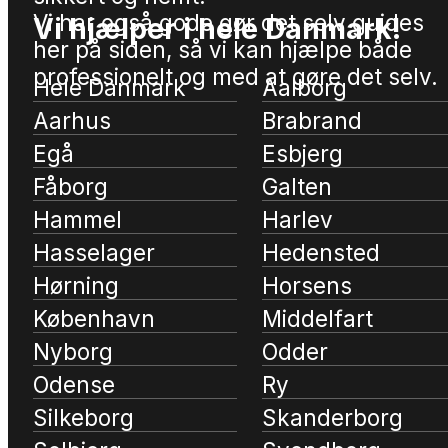
Vi har også gode gør det selv guides
Vi hjælper i hele Danmark!
her på siden, så vi kan hjælpe både
professionelt og med at gøre det selv.
Hele Danmark
Aalborg
Aarhus
Brabrand
Egå
Esbjerg
Fåborg
Galten
Hammel
Harlev
Hasselager
Hedensted
Hørning
Horsens
København
Middelfart
Nyborg
Odder
Odense
Ry
Silkeborg
Skanderborg