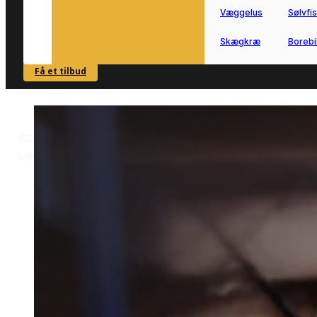
Væggelus
Sølvfi
Skægkræ
Borebi
Få et tilbud
SE OVERSIGT
Forside
Skadedyrsbekæmpelse i Uldum
Bekæmpelse af borebiller i
>
>
Uldum
Bekæmpelse af borebiller i
Uldum
Bekæmpelse af borebiller i Uldum
kræver en løsning, der passer til
boligen og træværkets tilstand.
Vi forbinder dig med lokale partnere,