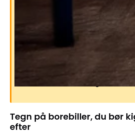
Hvorfor borebiller er et
problem
Borebillers larver lever inde i træet
gnaver små gange, mens de vokser
kan svække møbler, gulve, bjælker
andet træværk. Angreb opdages of
ved små runde huller og fint borem
Tegn på
borebiller
, du bør k
efter