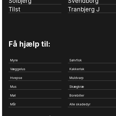
Solbjerg
Svendborg
Tilst
Tranbjerg J
Få hjælp til:
Myre
Sølvfisk
Væggelus
Kakkerlak
Hvepse
Muldvarp
Mus
Skægkræ
Møl
Borebiller
Mår
Alle skadedyr