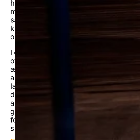
hvor der er ældre træværk, udhuse ell
mindre bygninger, som ikke bliver ge
så tit. Når først angrebet får lov at for
kan det brede sig i konstruktioner, møb
opbevarede materialer af træ.
I en mindre by som Uldum ses udfordr
ofte i blandede boligområder med båd
ældre huse, samt ved carporte, haves
andre småbygninger. Her kan træværk
længe uden større vedligeholdelse, og
det vigtigt at reagere, når der er mist
aktivitet. Du kan få borebillehjælp i U
gennem vores lokale partnere. Udfyld 
formularen, så forbinder vi dig med en
specialist fra nærområdet.