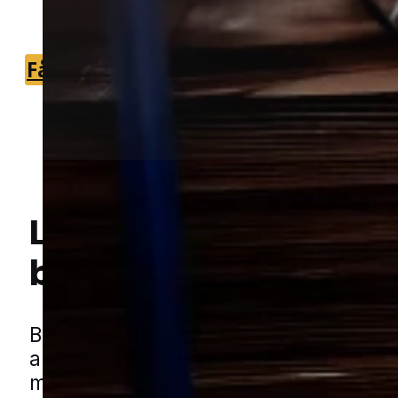
som kan hjælpe hurtigt og sagligt.
Få et tilbud
+45 51 90 85 46
Lokal bekæmpelse a
borebiller
i Uldum
Hej! Hvordan kan jeg hjælpe dig? Har du nogen spørgsmål?
Borebiller kan gøre skade på træ over t
angreb ofte udvikler sig stille og uden 
meget i hverdagen. Det gælder især st