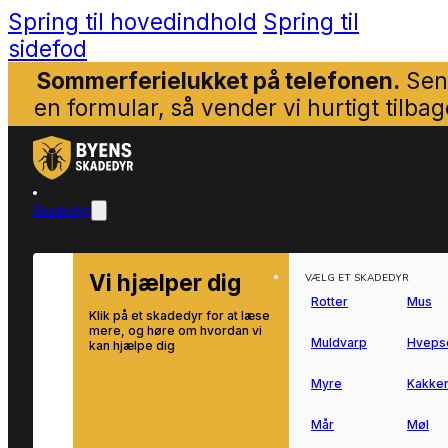
Spring til hovedindhold
Spring til
sidefod
Sommerferielukket på telefonen.
Sen
en formular, så vender vi hurtigt tilbag
Skadedyr
Vi hjælper dig
VÆLG ET SKADEDYR
Rotter
Mus
Klik på et skadedyr for at læse
mere, og høre om hvordan vi
Muldvarp
Hveps
kan hjælpe dig
Myre
Kakker
Mår
Møl