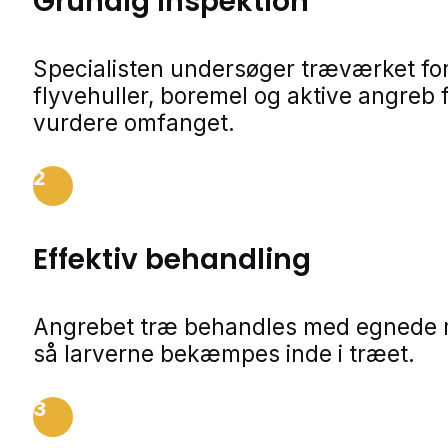
Grundig inspektion
Specialisten undersøger træværket fo
flyvehuller, boremel og aktive angreb f
vurdere omfanget.
2
Effektiv behandling
Angrebet træ behandles med egnede m
så larverne bekæmpes inde i træet.
3