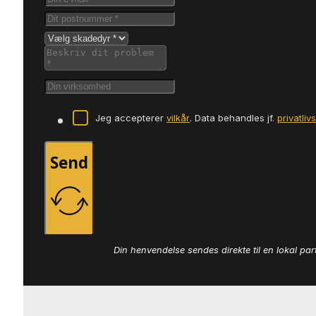
Jeg accepterer
vilkår
. Data behandles jf.
privatliv
Send
Din henvendelse sendes direkte til en lokal par