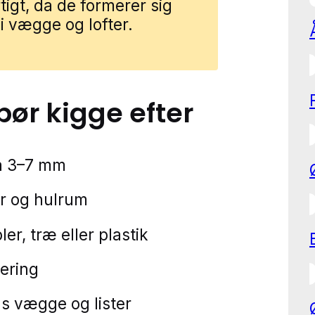
igt, da de formerer sig
 i vægge og lofter.
 bør kigge efter
å 3–7 mm
er og hulrum
r, træ eller plastik
lering
 vægge og lister