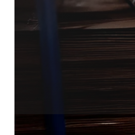
Effektiv musebekæmpelse i Vibo
Vi forbinder dig hurtigt med en
ro i bygning og omgivelser igen
Få et tilbud
+45 51 90 85 46