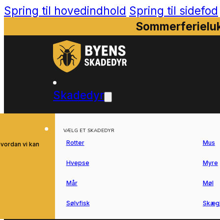
Spring til hovedindhold
Spring til sidefod
Sommerferieluk
Skadedyr
VÆLG ET SKADEDYR
Rotter
Mus
hvordan vi kan
Hvepse
Myre
Mår
Møl
Sølvfisk
Skæg