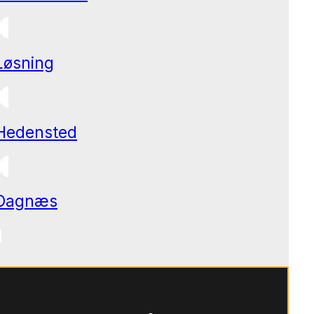
Løsning
Hedensted
Dagnæs