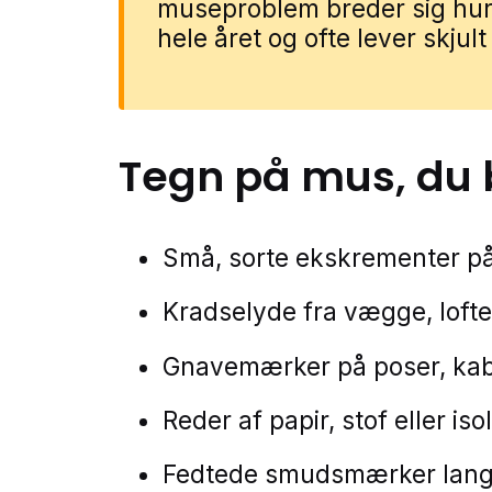
museproblem breder sig hurt
hele året og ofte lever skjult
Tegn på
mus
, du
Små, sorte ekskrementer p
Kradselyde fra vægge, loft
Gnavemærker på poser, kable
Reder af papir, stof eller iso
Fedtede smudsmærker langs