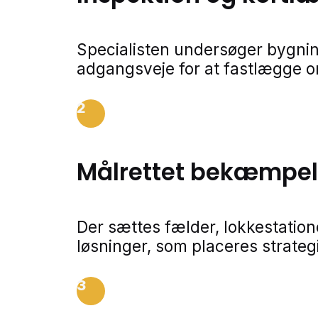
Specialisten undersøger bygnin
adgangsveje for at fastlægge 
2
Målrettet bekæmpe
Der sættes fælder, lokkestatio
løsninger, som placeres strateg
3