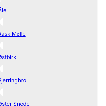
Åle
Rask Mølle
Østbirk
Bjerringbro
Øster Snede