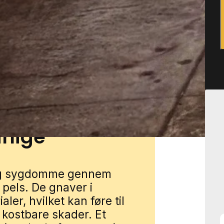
må sprækker og åbninger.
arager og udhuse samt
an også give gode
ælp i Viborg gennem vores
mularen, så forbinder vi dig
et.
rlige
 og sygdomme gennem
pels. De gnaver i
aler, hvilket kan føre til
 kostbare skader. Et