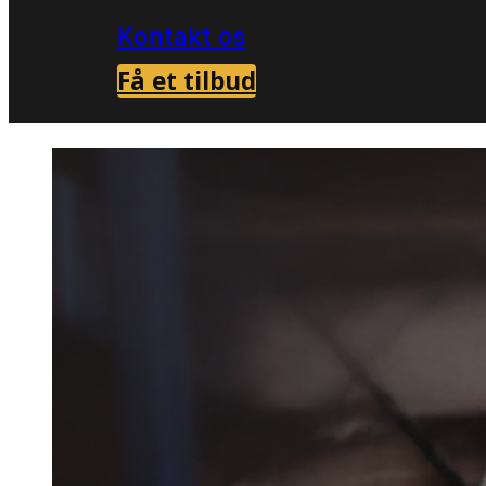
Kontakt os
Få et tilbud
Forside
Skadedyrsbekæmpelse i Viborg
M
>
>
Musebe
Viborg