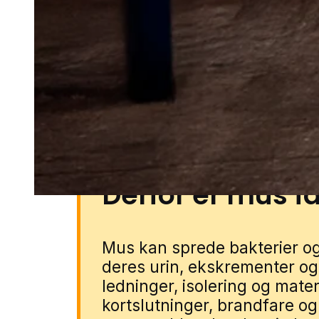
udfordringer, når mus finder s
Mindre bygninger som skure, g
haver med hække og buskads k
skjulesteder. Du kan få musehj
lokale partnere. Udfyld blot for
med en specialist fra nærområd
Derfor er mus fa
Mus kan sprede bakterier
deres urin, ekskrementer og 
ledninger, isolering og materi
kortslutninger, brandfare og