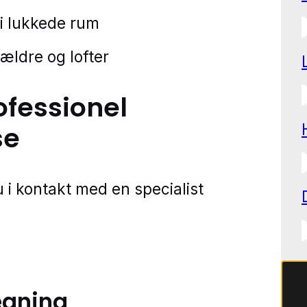
 i lukkede rum
kældre og lofter
ofessionel
se
 i kontakt med en specialist
ægning