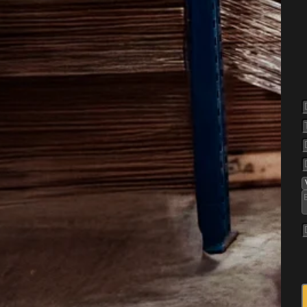
else af
roblem, når de først har
er typisk efter varme, skjul og
give både støj og skader på
 det vigtigt at få taget hånd
de, så nye mus ikke bare
igkvarterer, nyere
 med rækkehuse