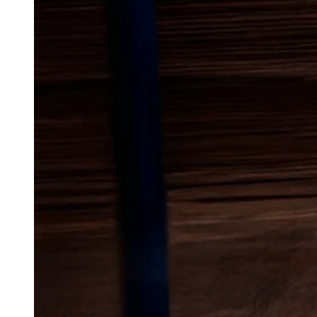
Lokal bekæmp
mus
i Viborg
Mus kan hurtigt blive et stort p
fundet vej ind i boligen. De søg
let adgang til mad, og det kan 
bygninger og inventar. Derfor er
om problemet på en grundig må
erstatter dem der fjernes.
I Viborg oplever både ældre bol
parcelhusområder og områder