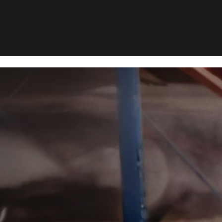
usebekæmpelse i Viborg
kæmpelse i