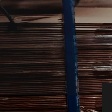
rg udføres bedst af lokale fagfolk.
 erfaren samarbejdspartner, så du kan få
.