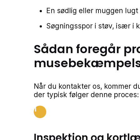
En sødlig eller muggen lugt
Søgningsspor i støv, især i 
Sådan foregår pr
musebekæmpel
Når du kontakter os, kommer du
der typisk følger denne proces:
1
Inspektion og kortl