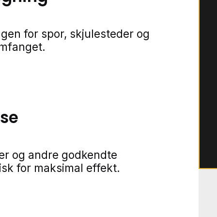
gen for spor, skjulesteder og
omfanget.
lse
ner og andre godkendte
isk for maksimal effekt.