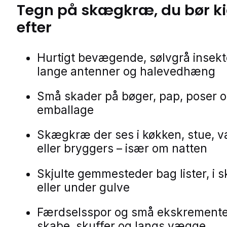
Tegn på
skægkræ
, du bør k
efter
Hurtigt bevægende, sølvgrå insek
lange antenner og halevedhæng
Små skader på bøger, pap, poser 
emballage
Skægkræ der ses i køkken, stue, v
eller bryggers – især om natten
Skjulte gemmesteder bag lister, i 
eller under gulve
Færdselsspor og små ekskrementer
skabe, skuffer og langs vægge