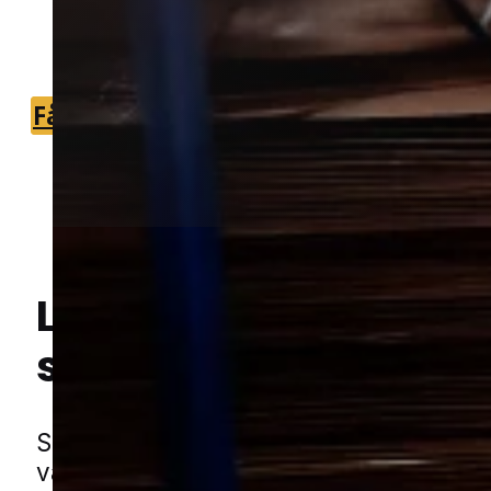
skadedyrstekniker, der kan vurdere
angrebet og lægge en målrettet plan.
Få et tilbud
+45 51 90 85 46
Lokal bekæmpelse a
skægkræ
i Viborg
Hej! Hvordan kan jeg hjælpe dig? Har du nogen spørgsmål?
Skægkræ kan hurtigt sprede sig i en b
være svære at slippe af med alene. De