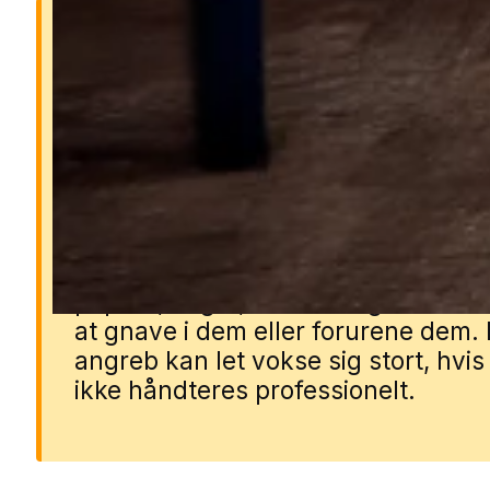
Derfor er skægkræ et
problem
Skægkræ kan sprede sig hurtigt i
boligen og er svære at komme af m
da de gemmer sig i sprækker, revn
mørke områder. De kan ødelægge
papirer, bøger, tekstiler og fødevar
at gnave i dem eller forurene dem. 
angreb kan let vokse sig stort, hvis
ikke håndteres professionelt.