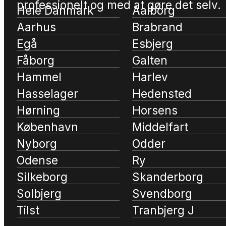
professionelt og med at gøre det selv.
Hele Danmark
Aalborg
Aarhus
Brabrand
Egå
Esbjerg
Fåborg
Galten
Hammel
Harlev
Hasselager
Hedensted
Hørning
Horsens
København
Middelfart
Nyborg
Odder
Odense
Ry
Silkeborg
Skanderborg
Solbjerg
Svendborg
Tilst
Tranbjerg J