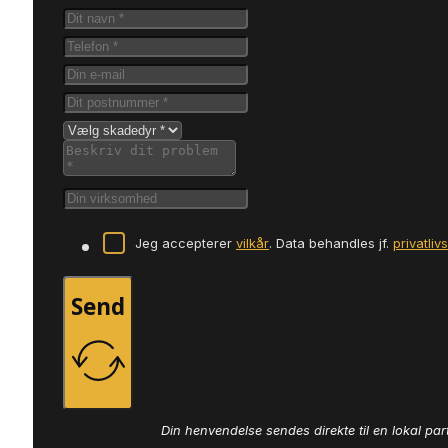
Jeg accepterer
vilkår
. Data behandles jf.
privatliv
Send
Din henvendelse sendes direkte til en lokal par