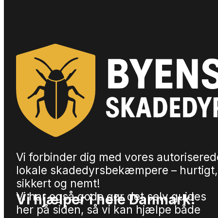
Vi forbinder dig med vores autorisered
lokale skadedyrsbekæmpere – hurtigt,
sikkert og nemt!
Vi har også gode gør det selv guides
Vi hjælper i hele Danmark!
her på siden, så vi kan hjælpe både