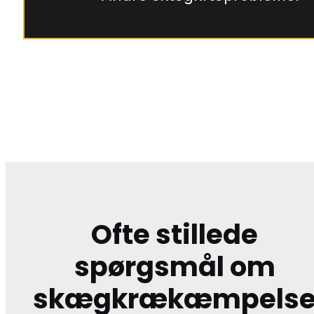
Ofte stillede
spørgsmål om
skægkrækæmpels