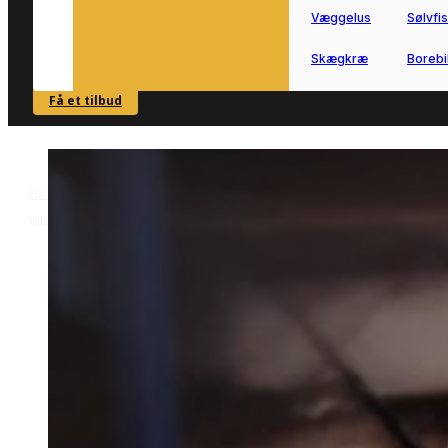
Væggelus
Sølvfi
Skægkræ
Borebi
Få et tilbud
SE OVERSIGT
Forside
Skadedyrsbekæmpelse i Viborg
Skægkræbekæmpelse i
>
>
Viborg
Skægkræbekæmpelse i
Viborg
Effektiv skægkræbekæmpelse i Viborg
udført af lokale partnere med erfaring 
området.
Få hurtig forbindelse til en