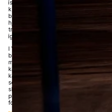
især, hvor der er rolige omgivelser og
kroge at gemme sig i, som man ofte fin
både ældre og nyere boliger. Vores mål
hjælpe dig af med skægkræ på en gru
tryg måde, så du kan føle dig tilpas i d
igen.
I Viborg er der en blanding af tæt og 
bebyggelse i midtbyen og mere åbne 
med stille villaveje og rækkehuse. S
kan gemme sig i alt fra små opbevarin
kældre og lofter, men også i mindre b
som skure, garager og udhuse. Du kan
skægkræhjælp i Viborg gennem vores 
partnere. Udfyld blot formularen og vi
forbinder dig med en lokal specialist.