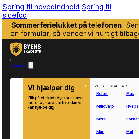
Spring til hovedindhold
Spring til
sidefod
Sommerferielukket på telefonen.
Sen
en formular, så vender vi hurtigt tilbag
Skadedyr
Vi hjælper dig
VÆLG ET SKADEDYR
Rotter
Mus
Klik på et skadedyr for at læse
mere, og høre om hvordan vi
Muldvarp
Hveps
kan hjælpe dig
Myre
Kakker
Mår
Møl