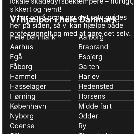
lokale skadedyrsbekæmpere – hurtigt,
sikkert og nemt!
Vi har også gode gør det selv guides
Vi hjælper i hele Danmark!
her på siden, så vi kan hjælpe både
professionelt og med at gøre det selv.
Hele Danmark
Aalborg
Aarhus
Brabrand
Egå
Esbjerg
Fåborg
Galten
Hammel
Harlev
Hasselager
Hedensted
Hørning
Horsens
København
Middelfart
Nyborg
Odder
Odense
Ry