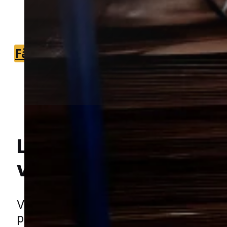
du hurtigt kan komme videre med den
rette hjælp.
Få et tilbud
+45 51 90 85 46
Lokal bekæmpelse a
væggelus
i Gredsted
Hej! Hvordan kan jeg hjælpe dig? Har du nogen spørgsmål?
Væggelus er et problem, som hurtigt 
påvirke hverdagen, fordi de gemmer si