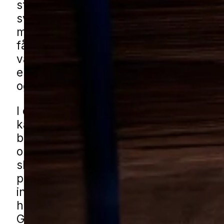
steder, hvor man opholder sig og sover
svære at opdage tidligt, og derfor end
mange med at bruge tid på løsninger, 
får bugt med hele problemet. Når førs
væggelus har fået fat, kræver det som
en grundig indsats for at finde alle skj
og få behandlingen planlagt rigtigt.
I en mindre by med blandede boligom
kan problemet opstå i både ældre
boligkvarterer, nyere parcelhusområd
områder med rækkehuse. Småbygnin
skure, garager og udhuse løser ikke
problemet, når væggelus først er kom
indenfor, og derfor er det vigtigt at re
hurtigt. Du kan få væggelushjælp i
Gredstedbro gennem vores lokale part