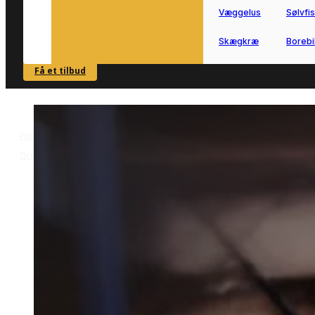
Væggelus
Sølvfi
Skægkræ
Borebi
Få et tilbud
SE OVERSIGT
Forside
Skadedyrsbekæmpelse i
>
Gredstedbro
Væggelusbekæmpelse i Gredstedbro
>
Væggelusbekæmpelse i
Gredstedbro
Væggelusbekæmpelse i Gredstedbro
kræver en grundig og rolig indsats for
at få problemet stoppet ordentligt.
Vi forbinder dig med lokale partnere, s