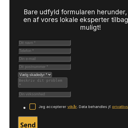
Bare udfyld formularen herunder,
en af vores lokale eksperter tilbag
muligt!
Jeg accepterer
vilkår
. Data behandles jf.
privatliv
Send