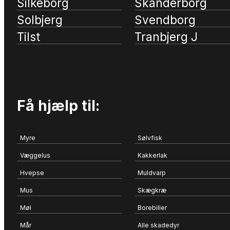
Silkeborg
Skanderborg
Solbjerg
Svendborg
Tilst
Tranbjerg J
Få hjælp til:
Myre
Sølvfisk
Væggelus
Kakkerlak
Hvepse
Muldvarp
Mus
Skægkræ
Møl
Borebiller
Mår
Alle skadedyr