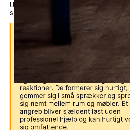
Udfyld formularen, så forbinder vi dig
specialist fra nærområdet.
Derfor er væggelus et
problem
Væggelus bider mennesker om nat
og kan give kløe, udslæt og allergi
reaktioner. De formerer sig hurtigt,
gemmer sig i små sprækker og spr
sig nemt mellem rum og møbler. Et
angreb bliver sjældent løst uden
professionel hjælp og kan hurtigt 
sig omfattende.