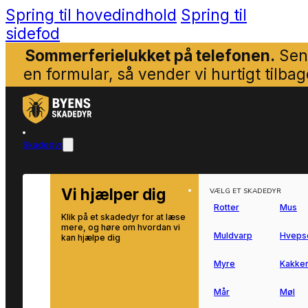
Spring til hovedindhold
Spring til
sidefod
Sommerferielukket på telefonen.
Sen
en formular, så vender vi hurtigt tilbag
Skadedyr
Vi hjælper dig
VÆLG ET SKADEDYR
Rotter
Mus
Klik på et skadedyr for at læse
mere, og høre om hvordan vi
Muldvarp
Hveps
kan hjælpe dig
Myre
Kakker
Mår
Møl