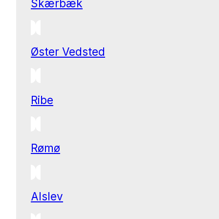
Skærbæk
Øster Vedsted
Ribe
Rømø
Alslev