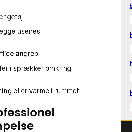
sengetøj
væggelusenes
aftige angreb
er i sprækker omkring
tning eller varme i rummet
ofessionel
pelse