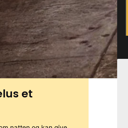
 hænge sammen med
 bygninger som skure og
oliger bruges på forskellige
 ekstra vigtigt at få en
liver klarlagt korrekt fra
p i Rømø gennem vores lokale
n, og vi forbinder dig med en
lus et
om natten og kan give