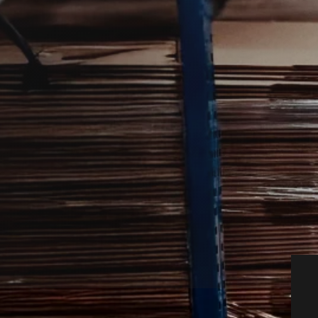
ver en rolig og grundig indsats, når
 partnere, som kan vurdere situationen og