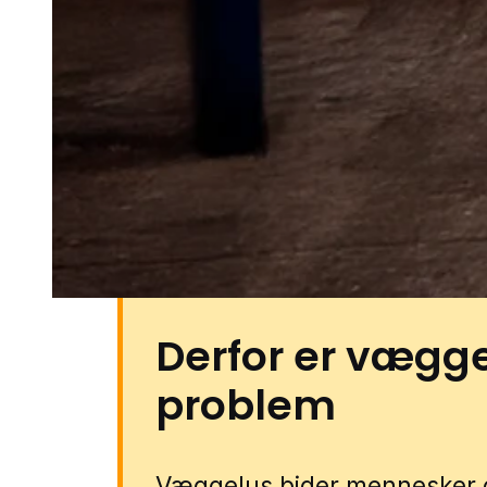
I Rømø kan udfordringen ofte
blandede boligområder, mindre
udhuse samt rolige veje, hvor b
måder hen over året. Det gør det
grundig vurdering, så omfanget b
start. Du kan få væggelushjæl
partnere. Udfyld blot formulare
lokal specialist.
Derfor er vægge
problem
Væggelus bider mennesker 