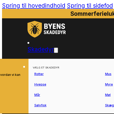
Spring til hovedindhold
Spring til sidefod
Sommerferieluk
Skadedyr
VÆLG ET SKADEDYR
Rotter
Mus
hvordan vi kan
Hvepse
Myre
Mår
Møl
Sølvfisk
Skæg