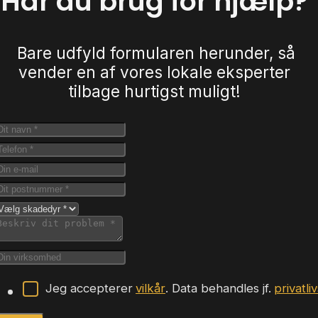
Har du brug for hjælp?
Bare udfyld formularen herunder, så
vender en af vores lokale eksperter
tilbage hurtigst muligt!
Jeg accepterer
vilkår
. Data behandles jf.
privatli