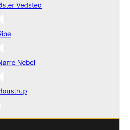
Øster Vedsted
Ribe
Nørre Nebel
Houstrup