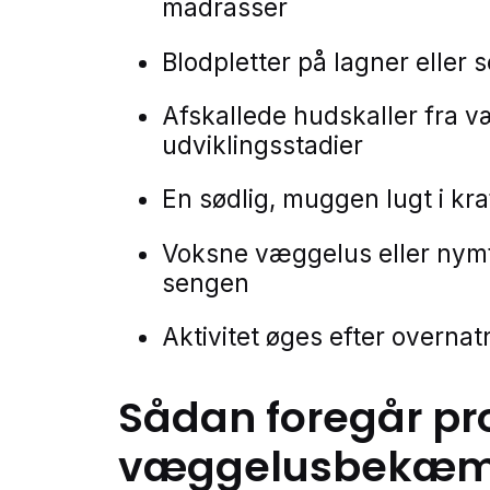
madrasser
Blodpletter på lagner eller 
Afskallede hudskaller fra 
udviklingsstadier
En sødlig, muggen lugt i kr
Voksne væggelus eller nymf
sengen
Aktivitet øges efter overna
Sådan foregår pr
væggelusbekæm