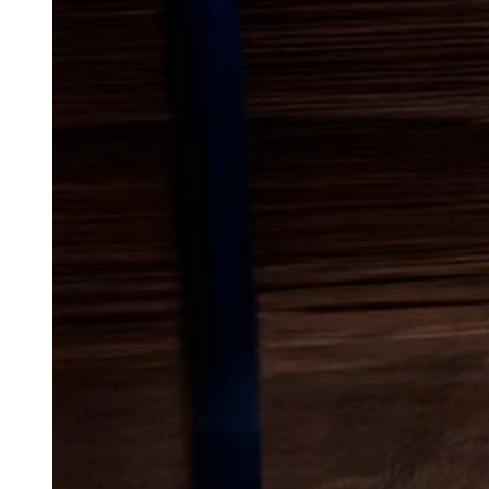
Lokal bekæmp
væggelus
i 
Væggelus er et skadedyr, som 
begyndelsen. De gemmer sig god
møbler, og derfor kan et mindre
det ikke bliver taget alvorligt.
med blandede boligtyper, hvor 
fritidsprægede ophold kan give
og inventar.