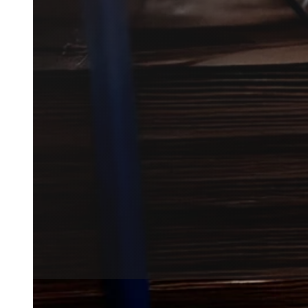
Væggelusbekæmpelse i Rømø kræ
problemet først viser sig.
Vi hjælper dig videre til lokale
finde den rette løsning.
Få et tilbud
+45 51 90 85 46