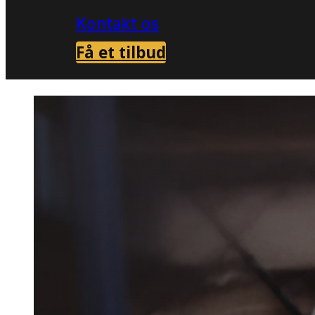
Kontakt os
Få et tilbud
Forside
Skadedyrsbekæmpelse i Rømø
Væ
>
>
Væggel
i Rømø