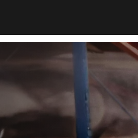
ggelusbekæmpelse i Rømø
usbekæmpe