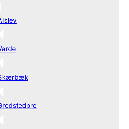
Alslev
Varde
Skærbæk
Gredstedbro