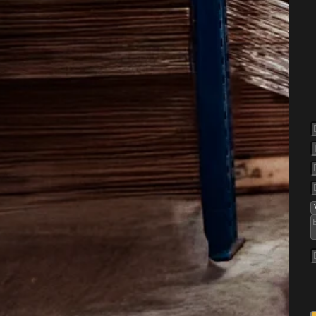
else af
Rømø
kan være svært at opdage i
t i sprækker, tekstiler og
 problem hurtigt vokse, hvis
 Det gælder især i områder
både helårsboliger og
 mange skift i brugen af rum